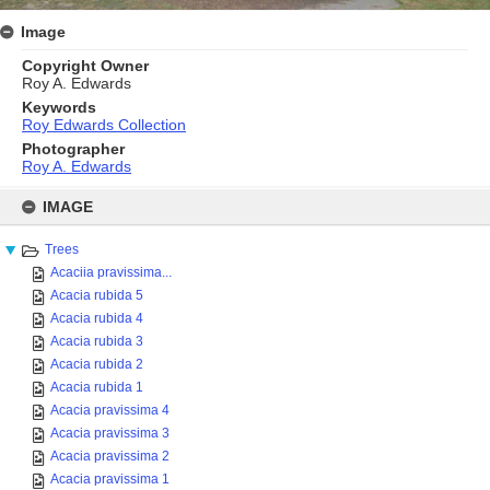
Image
Copyright Owner
Roy A. Edwards
Keywords
Roy Edwards Collection
Photographer
Roy A. Edwards
Skip
to
IMAGE
content
Trees
Acaciia pravissima...
Acacia rubida 5
Acacia rubida 4
Acacia rubida 3
Acacia rubida 2
Acacia rubida 1
Acacia pravissima 4
Acacia pravissima 3
Acacia pravissima 2
Acacia pravissima 1