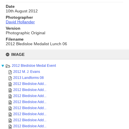
Date
10th August 2012
Photographer
David Hollander
Version
Photographic Original
Filename
2012 Bledisloe Medalist Lunch 06
Skip
to
IMAGE
content
2012 Bledisloe Medal Event
2012 M. J. Evans
2013 Landforms 08
2012 Bledisloe Add...
2012 Bledisloe Add...
2012 Bledisloe Add...
2012 Bledisloe Add...
2012 Bledisloe Add...
2012 Bledisloe Add...
2012 Bledisloe Add...
2012 Bledisloe Add...