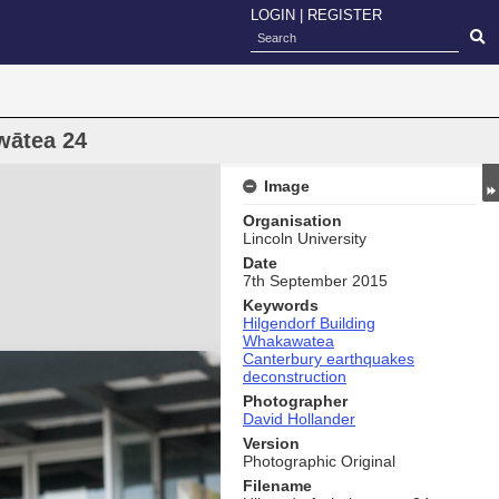
LOGIN
|
REGISTER
wātea 24
Image
Organisation
Lincoln University
Date
7th September 2015
Keywords
Hilgendorf Building
Whakawatea
Canterbury earthquakes
deconstruction
Photographer
David Hollander
Version
Photographic Original
Filename