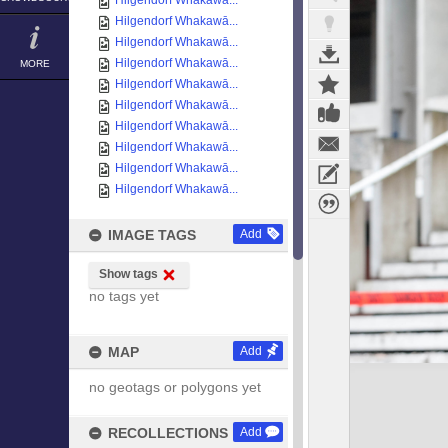
Hilgendorf Whakawā...
Hilgendorf Whakawā...
Hilgendorf Whakawā...
Hilgendorf Whakawā...
MORE
Hilgendorf Whakawā...
Hilgendorf Whakawā...
Hilgendorf Whakawā...
Hilgendorf Whakawā...
Hilgendorf Whakawā...
Hilgendorf Whakawā...
IMAGE TAGS
Add
Show tags
no tags yet
MAP
Add
no geotags or polygons yet
RECOLLECTIONS
Add