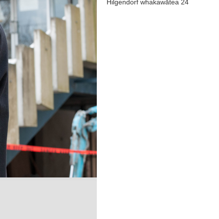
Hilgendorf whakawātea 24