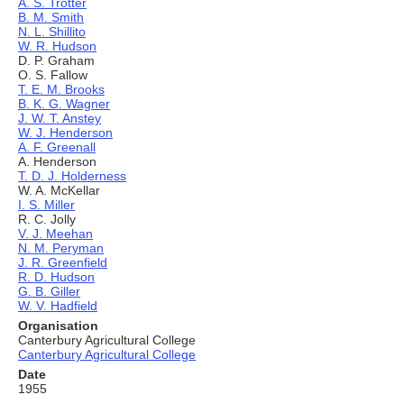
A. S. Trotter
B. M. Smith
N. L. Shillito
W. R. Hudson
D. P. Graham
O. S. Fallow
T. E. M. Brooks
B. K. G. Wagner
J. W. T. Anstey
W. J. Henderson
A. F. Greenall
A. Henderson
T. D. J. Holderness
W. A. McKellar
I. S. Miller
R. C. Jolly
V. J. Meehan
N. M. Peryman
J. R. Greenfield
R. D. Hudson
G. B. Giller
W. V. Hadfield
Organisation
Canterbury Agricultural College
Canterbury Agricultural College
Date
1955