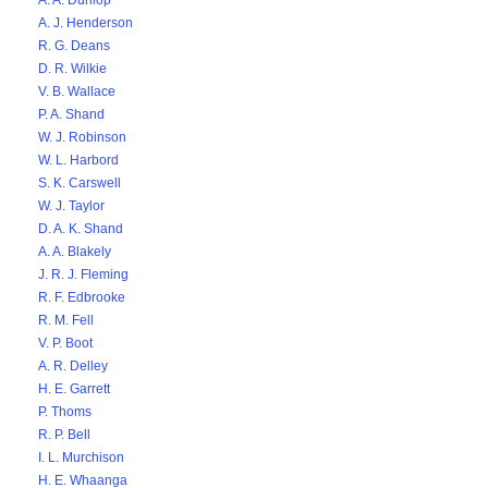
A. A. Dunlop
A. J. Henderson
R. G. Deans
D. R. Wilkie
V. B. Wallace
P. A. Shand
W. J. Robinson
W. L. Harbord
S. K. Carswell
W. J. Taylor
D. A. K. Shand
A. A. Blakely
J. R. J. Fleming
R. F. Edbrooke
R. M. Fell
V. P. Boot
A. R. Delley
H. E. Garrett
P. Thoms
R. P. Bell
I. L. Murchison
H. E. Whaanga