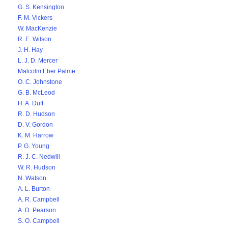
G. S. Kensington
F. M. Vickers
W. MacKenzie
R. E. Wilson
J. H. Hay
L. J. D. Mercer
Malcolm Eber Palme...
O. C. Johnstone
G. B. McLeod
H. A. Duff
R. D. Hudson
D. V. Gordon
K. M. Harrow
P. G. Young
R. J. C. Nedwill
W. R. Hudson
N. Watson
A. L. Burton
A. R. Campbell
A. D. Pearson
S. O. Campbell