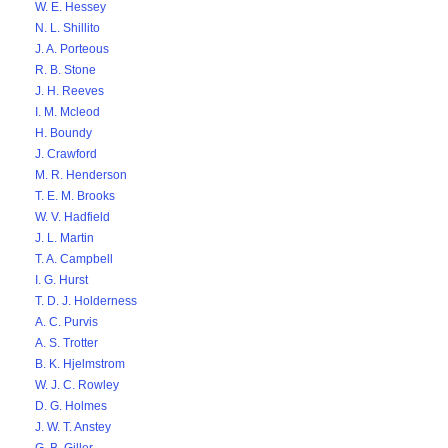
W. E. Hessey
N. L. Shillito
J. A. Porteous
R. B. Stone
J. H. Reeves
I. M. Mcleod
H. Boundy
J. Crawford
M. R. Henderson
T. E. M. Brooks
W. V. Hadfield
J. L. Martin
T. A. Campbell
I. G. Hurst
T. D. J. Holderness
A. C. Purvis
A. S. Trotter
B. K. Hjelmstrom
W. J. C. Rowley
D. G. Holmes
J. W. T. Anstey