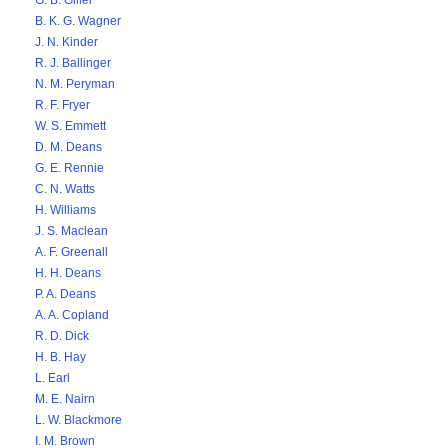
G. B. Giller
B. K. G. Wagner
J. N. Kinder
R. J. Ballinger
N. M. Peryman
R. F. Fryer
W. S. Emmett
D. M. Deans
G. E. Rennie
C. N. Watts
H. Williams
J. S. Maclean
A. F. Greenall
H. H. Deans
P. A. Deans
A. A. Copland
R. D. Dick
H. B. Hay
L. Earl
M. E. Nairn
L. W. Blackmore
I. M. Brown