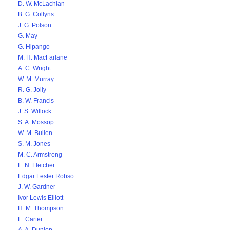
D. W. McLachlan
B. G. Collyns
J. G. Polson
G. May
G. Hipango
M. H. MacFarlane
A. C. Wright
W. M. Murray
R. G. Jolly
B. W. Francis
J. S. Willock
S. A. Mossop
W. M. Bullen
S. M. Jones
M. C. Armstrong
L. N. Fletcher
Edgar Lester Robso...
J. W. Gardner
Ivor Lewis Elliott
H. M. Thompson
E. Carter