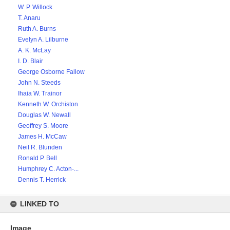
W. P. Willock
T. Anaru
Ruth A. Burns
Evelyn A. Lilburne
A. K. McLay
I. D. Blair
George Osborne Fallow
John N. Steeds
Ihaia W. Trainor
Kenneth W. Orchiston
Douglas W. Newall
Geoffrey S. Moore
James H. McCaw
Neil R. Blunden
Ronald P. Bell
Humphrey C. Acton-...
Dennis T. Herrick
LINKED TO
Image