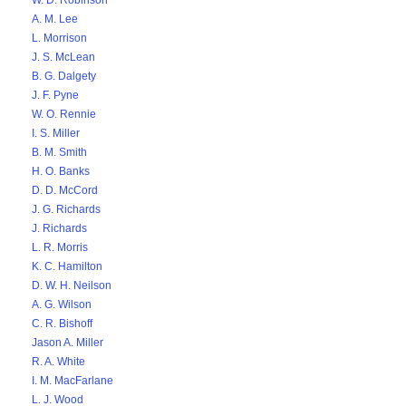
W. D. Robinson
A. M. Lee
L. Morrison
J. S. McLean
B. G. Dalgety
J. F. Pyne
W. O. Rennie
I. S. Miller
B. M. Smith
H. O. Banks
D. D. McCord
J. G. Richards
J. Richards
L. R. Morris
K. C. Hamilton
D. W. H. Neilson
A. G. Wilson
C. R. Bishoff
Jason A. Miller
R. A. White
I. M. MacFarlane
L. J. Wood