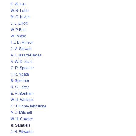
E. W. Hall
W. R. Lobb
M. G. Niven
J. L. Elliott
W. P. Bell
W. Pease
I. J. D. Minson
J. M. Stewart
A. L. Issard-Davies
A. W. D. Scott
C. R. Spooner
T. R. Ngata
B. Spooner
R. S. Latter
E. H. Benham
W. H. Wallace
C. J. Hope-Johnstone
M. J. Mitchell
W. H. Cowper
R. Samuels
J. H. Edwards