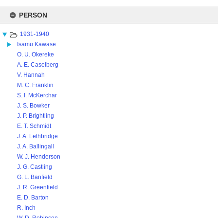
Skip
to
PERSON
content
1931-1940
Isamu Kawase
O. U. Okereke
A. E. Caselberg
V. Hannah
M. C. Franklin
S. I. McKerchar
J. S. Bowker
J. P. Brightling
E. T. Schmidt
J. A. Lethbridge
J. A. Ballingall
W. J. Henderson
J. G. Castling
G. L. Banfield
J. R. Greenfield
E. D. Barton
R. Inch