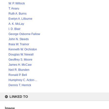
W. P. Willock
T. Anaru
Ruth A. Burns
Evelyn A. Lilburne
A. K. McLay
I. D. Blair
George Osborne Fallow
John N. Steeds
Ihaia W. Trainor
Kenneth W. Orchiston
Douglas W. Newall
Geoffrey S. Moore
James H. McCaw
Neil R. Blunden
Ronald P. Bell
Humphrey C. Acton-...
Dennis T. Herrick
LINKED TO
Image