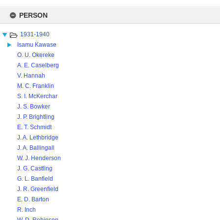
Skip
to
PERSON
content
1931-1940
Isamu Kawase
O. U. Okereke
A. E. Caselberg
V. Hannah
M. C. Franklin
S. I. McKerchar
J. S. Bowker
J. P. Brightling
E. T. Schmidt
J. A. Lethbridge
J. A. Ballingall
W. J. Henderson
J. G. Castling
G. L. Banfield
J. R. Greenfield
E. D. Barton
R. Inch