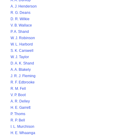
A. A. Dunlop
A. J. Henderson
R. G. Deans
D. R. Wilkie
V. B. Wallace
P. A. Shand
W. J. Robinson
W. L. Harbord
S. K. Carswell
W. J. Taylor
D. A. K. Shand
A. A. Blakely
J. R. J. Fleming
R. F. Edbrooke
R. M. Fell
V. P. Boot
A. R. Delley
H. E. Garrett
P. Thoms
R. P. Bell
I. L. Murchison
H. E. Whaanga