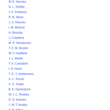
W. E. Hessey
N. L. Shillito
J. A. Porteous
R. B. Stone
J. H. Reeves
I. M. Mcleod
H. Boundy
J. Crawford
M. R. Henderson
T. E. M. Brooks
W. V. Hadfield
J. L. Martin
T. A. Campbell
I. G. Hurst
T. D. J. Holderness
A. C. Purvis
A. S. Trotter
B. K. Hjelmstrom
W. J. C. Rowley
D. G. Holmes
J. W. T. Anstey