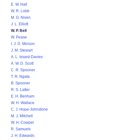
E. W. Hall
W. R. Lobb
M. G. Niven
J. L. Elliott
W. P. Bell
W. Pease
I. J. D. Minson
J. M. Stewart
A. L. Issard-Davies
A. W. D. Scott
C. R. Spooner
T. R. Ngata
B. Spooner
R. S. Latter
E. H. Benham
W. H. Wallace
C. J. Hope-Johnstone
M. J. Mitchell
W. H. Cowper
R. Samuels
J. H. Edwards