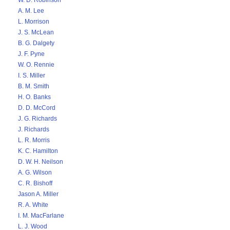
W. D. Robinson
A. M. Lee
L. Morrison
J. S. McLean
B. G. Dalgety
J. F. Pyne
W. O. Rennie
I. S. Miller
B. M. Smith
H. O. Banks
D. D. McCord
J. G. Richards
J. Richards
L. R. Morris
K. C. Hamilton
D. W. H. Neilson
A. G. Wilson
C. R. Bishoff
Jason A. Miller
R. A. White
I. M. MacFarlane
L. J. Wood