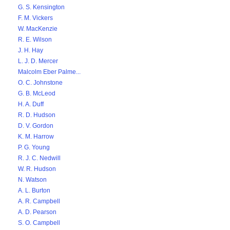
G. S. Kensington
F. M. Vickers
W. MacKenzie
R. E. Wilson
J. H. Hay
L. J. D. Mercer
Malcolm Eber Palme...
O. C. Johnstone
G. B. McLeod
H. A. Duff
R. D. Hudson
D. V. Gordon
K. M. Harrow
P. G. Young
R. J. C. Nedwill
W. R. Hudson
N. Watson
A. L. Burton
A. R. Campbell
A. D. Pearson
S. O. Campbell