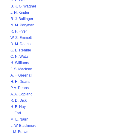
G. B. Giller
B. K. G. Wagner
J. N. Kinder
R. J. Ballinger
N. M. Peryman
R. F. Fryer
W. S. Emmett
D. M. Deans
G. E. Rennie
C. N. Watts
H. Williams
J. S. Maclean
A. F. Greenall
H. H. Deans
P. A. Deans
A. A. Copland
R. D. Dick
H. B. Hay
L. Earl
M. E. Nairn
L. W. Blackmore
I. M. Brown