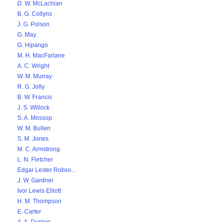
D. W. McLachlan
B. G. Collyns
J. G. Polson
G. May
G. Hipango
M. H. MacFarlane
A. C. Wright
W. M. Murray
R. G. Jolly
B. W. Francis
J. S. Willock
S. A. Mossop
W. M. Bullen
S. M. Jones
M. C. Armstrong
L. N. Fletcher
Edgar Lester Robso...
J. W. Gardner
Ivor Lewis Elliott
H. M. Thompson
E. Carter