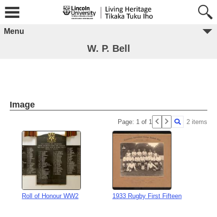
Menu
W. P. Bell
Image
Page: 1 of 1
2 items
Roll of Honour WW2
1933 Rugby First Fifteen