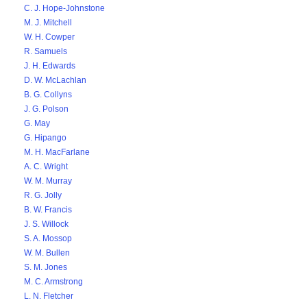
C. J. Hope-Johnstone
M. J. Mitchell
W. H. Cowper
R. Samuels
J. H. Edwards
D. W. McLachlan
B. G. Collyns
J. G. Polson
G. May
G. Hipango
M. H. MacFarlane
A. C. Wright
W. M. Murray
R. G. Jolly
B. W. Francis
J. S. Willock
S. A. Mossop
W. M. Bullen
S. M. Jones
M. C. Armstrong
L. N. Fletcher