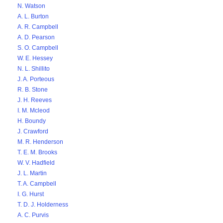
N. Watson
A. L. Burton
A. R. Campbell
A. D. Pearson
S. O. Campbell
W. E. Hessey
N. L. Shillito
J. A. Porteous
R. B. Stone
J. H. Reeves
I. M. Mcleod
H. Boundy
J. Crawford
M. R. Henderson
T. E. M. Brooks
W. V. Hadfield
J. L. Martin
T. A. Campbell
I. G. Hurst
T. D. J. Holderness
A. C. Purvis