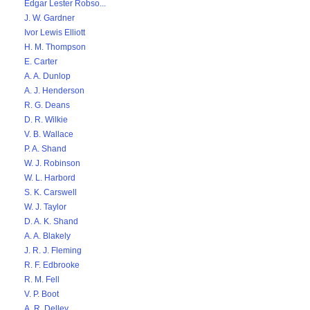
Edgar Lester Robso...
J. W. Gardner
Ivor Lewis Elliott
H. M. Thompson
E. Carter
A. A. Dunlop
A. J. Henderson
R. G. Deans
D. R. Wilkie
V. B. Wallace
P. A. Shand
W. J. Robinson
W. L. Harbord
S. K. Carswell
W. J. Taylor
D. A. K. Shand
A. A. Blakely
J. R. J. Fleming
R. F. Edbrooke
R. M. Fell
V. P. Boot
A. R. Delley