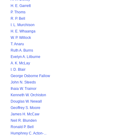
H. E. Garrett
P. Thoms
R. P. Bell
I. L. Murchison
H. E. Whaanga
W. P. Willock
T. Anaru
Ruth A. Burns
Evelyn A. Lilburne
A. K. McLay
I. D. Blair
George Osborne Fallow
John N. Steeds
Ihaia W. Trainor
Kenneth W. Orchiston
Douglas W. Newall
Geoffrey S. Moore
James H. McCaw
Neil R. Blunden
Ronald P. Bell
Humphrey C. Acton-...