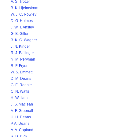
A. S. Trotter
B. K. Hjelmstrom
W. J. C. Rowley
D. G. Holmes
J. W. T. Anstey
G. B. Giller
B. K. G. Wagner
J. N. Kinder
R. J. Ballinger
N. M. Peryman
R. F. Fryer
W. S. Emmett
D. M. Deans
G. E. Rennie
C. N. Watts
H. Williams
J. S. Maclean
A. F. Greenall
H. H. Deans
P. A. Deans
A. A. Copland
R. D. Dick