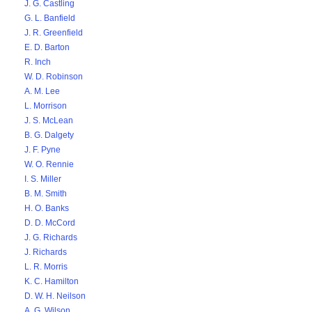
J. G. Castling
G. L. Banfield
J. R. Greenfield
E. D. Barton
R. Inch
W. D. Robinson
A. M. Lee
L. Morrison
J. S. McLean
B. G. Dalgety
J. F. Pyne
W. O. Rennie
I. S. Miller
B. M. Smith
H. O. Banks
D. D. McCord
J. G. Richards
J. Richards
L. R. Morris
K. C. Hamilton
D. W. H. Neilson
A. G. Wilson