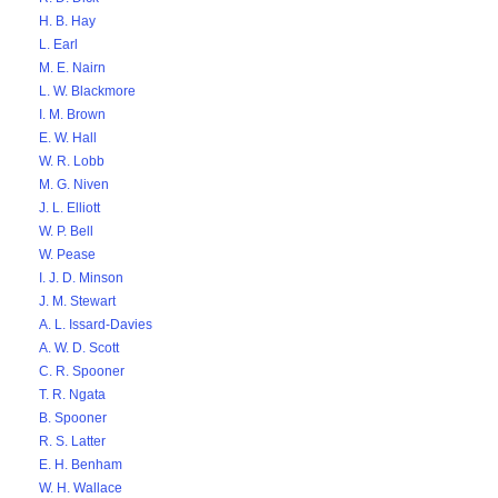
H. B. Hay
L. Earl
M. E. Nairn
L. W. Blackmore
I. M. Brown
E. W. Hall
W. R. Lobb
M. G. Niven
J. L. Elliott
W. P. Bell
W. Pease
I. J. D. Minson
J. M. Stewart
A. L. Issard-Davies
A. W. D. Scott
C. R. Spooner
T. R. Ngata
B. Spooner
R. S. Latter
E. H. Benham
W. H. Wallace