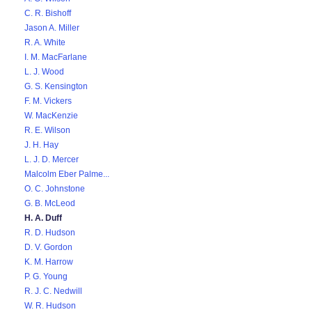
C. R. Bishoff
Jason A. Miller
R. A. White
I. M. MacFarlane
L. J. Wood
G. S. Kensington
F. M. Vickers
W. MacKenzie
R. E. Wilson
J. H. Hay
L. J. D. Mercer
Malcolm Eber Palme...
O. C. Johnstone
G. B. McLeod
H. A. Duff
R. D. Hudson
D. V. Gordon
K. M. Harrow
P. G. Young
R. J. C. Nedwill
W. R. Hudson