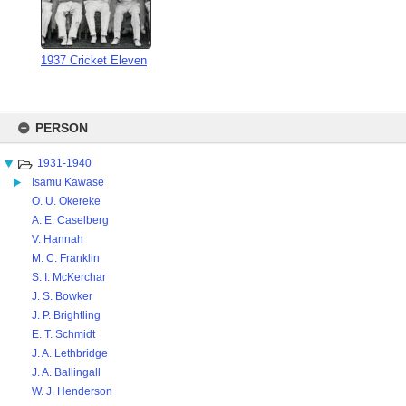
1937 Cricket Eleven
Skip
to
PERSON
content
1931-1940
Isamu Kawase
O. U. Okereke
A. E. Caselberg
V. Hannah
M. C. Franklin
S. I. McKerchar
J. S. Bowker
J. P. Brightling
E. T. Schmidt
J. A. Lethbridge
J. A. Ballingall
W. J. Henderson