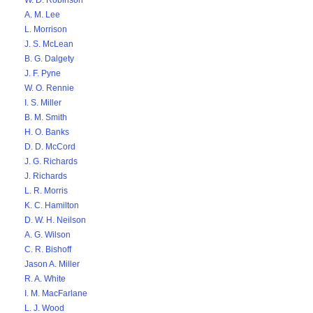
W. D. Robinson
A. M. Lee
L. Morrison
J. S. McLean
B. G. Dalgety
J. F. Pyne
W. O. Rennie
I. S. Miller
B. M. Smith
H. O. Banks
D. D. McCord
J. G. Richards
J. Richards
L. R. Morris
K. C. Hamilton
D. W. H. Neilson
A. G. Wilson
C. R. Bishoff
Jason A. Miller
R. A. White
I. M. MacFarlane
L. J. Wood