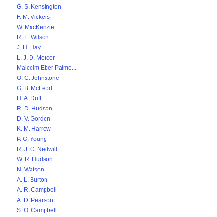
G. S. Kensington
F. M. Vickers
W. MacKenzie
R. E. Wilson
J. H. Hay
L. J. D. Mercer
Malcolm Eber Palme...
O. C. Johnstone
G. B. McLeod
H. A. Duff
R. D. Hudson
D. V. Gordon
K. M. Harrow
P. G. Young
R. J. C. Nedwill
W. R. Hudson
N. Watson
A. L. Burton
A. R. Campbell
A. D. Pearson
S. O. Campbell