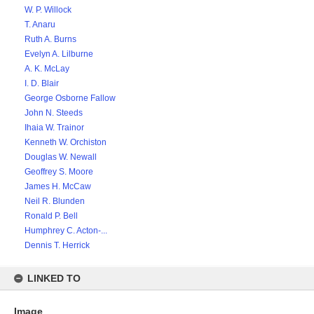
W. P. Willock
T. Anaru
Ruth A. Burns
Evelyn A. Lilburne
A. K. McLay
I. D. Blair
George Osborne Fallow
John N. Steeds
Ihaia W. Trainor
Kenneth W. Orchiston
Douglas W. Newall
Geoffrey S. Moore
James H. McCaw
Neil R. Blunden
Ronald P. Bell
Humphrey C. Acton-...
Dennis T. Herrick
LINKED TO
Image