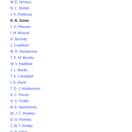
W. E. Hessey
N. L. Shillito
J. A. Porteous
R. B. Stone
J. H. Reeves
I. M. Mcleod
H. Boundy
J. Crawford
M. R. Henderson
T. E. M. Brooks
W. V. Hadfield
J. L. Martin
T. A. Campbell
I. G. Hurst
T. D. J. Holderness
A. C. Purvis
A. S. Trotter
B. K. Hjelmstrom
W. J. C. Rowley
D. G. Holmes
J. W. T. Anstey