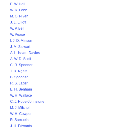
E. W. Hall
W. R. Lobb
M. G. Niven
J. L. Elliott
W. P. Bell
W. Pease
I. J. D. Minson
J. M. Stewart
A. L. Issard-Davies
A. W. D. Scott
C. R. Spooner
T. R. Ngata
B. Spooner
R. S. Latter
E. H. Benham
W. H. Wallace
C. J. Hope-Johnstone
M. J. Mitchell
W. H. Cowper
R. Samuels
J. H. Edwards