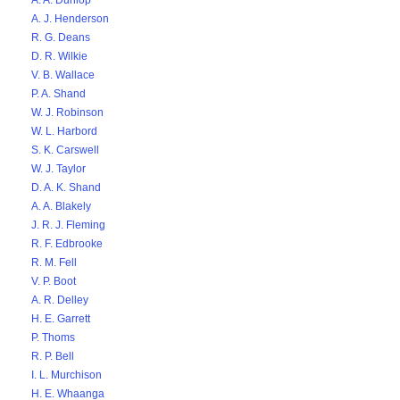
A. A. Dunlop
A. J. Henderson
R. G. Deans
D. R. Wilkie
V. B. Wallace
P. A. Shand
W. J. Robinson
W. L. Harbord
S. K. Carswell
W. J. Taylor
D. A. K. Shand
A. A. Blakely
J. R. J. Fleming
R. F. Edbrooke
R. M. Fell
V. P. Boot
A. R. Delley
H. E. Garrett
P. Thoms
R. P. Bell
I. L. Murchison
H. E. Whaanga