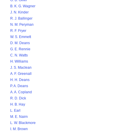
G. B. Giller
B. K. G. Wagner
J. N. Kinder
R. J. Ballinger
N. M. Peryman
R. F. Fryer
W. S. Emmett
D. M. Deans
G. E. Rennie
C. N. Watts
H. Williams
J. S. Maclean
A. F. Greenall
H. H. Deans
P. A. Deans
A. A. Copland
R. D. Dick
H. B. Hay
L. Earl
M. E. Nairn
L. W. Blackmore
I. M. Brown