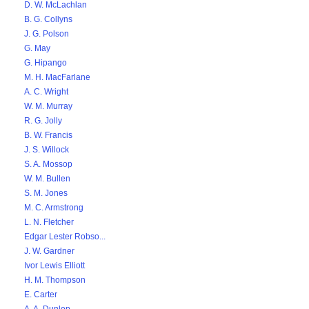
D. W. McLachlan
B. G. Collyns
J. G. Polson
G. May
G. Hipango
M. H. MacFarlane
A. C. Wright
W. M. Murray
R. G. Jolly
B. W. Francis
J. S. Willock
S. A. Mossop
W. M. Bullen
S. M. Jones
M. C. Armstrong
L. N. Fletcher
Edgar Lester Robso...
J. W. Gardner
Ivor Lewis Elliott
H. M. Thompson
E. Carter