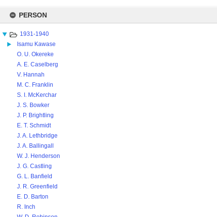
Skip
to
PERSON
content
1931-1940
Isamu Kawase
O. U. Okereke
A. E. Caselberg
V. Hannah
M. C. Franklin
S. I. McKerchar
J. S. Bowker
J. P. Brightling
E. T. Schmidt
J. A. Lethbridge
J. A. Ballingall
W. J. Henderson
J. G. Castling
G. L. Banfield
J. R. Greenfield
E. D. Barton
R. Inch