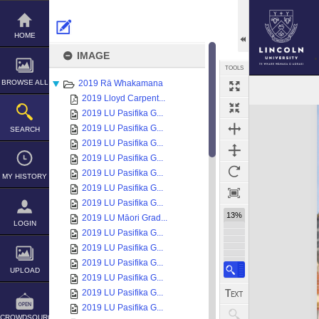
Skip
to
content
HOME
IMAGE
TOOLS
BROWSE ALL
2019 Rā Whakamana
2019 Lloyd Carpent...
Expand/collapse
2019 LU Pasifika G...
2019 LU Pasifika G...
SEARCH
2019 LU Pasifika G...
2019 LU Pasifika G...
2019 LU Pasifika G...
MY HISTORY
2019 LU Pasifika G...
2019 LU Pasifika G...
13%
2019 LU Māori Grad...
LOGIN
2019 LU Pasifika G...
2019 LU Pasifika G...
2019 LU Pasifika G...
UPLOAD
2019 LU Pasifika G...
2019 LU Pasifika G...
2019 LU Pasifika G...
CROWDSOURCE