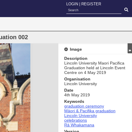
LOGIN
|
REGISTER
uation 002
Image
Description
Lincoln University Maori Pacifica
Graduation held at Lincoln Event
Centre on 4 May 2019
Organisation
Lincoln University
Date
4th May 2019
Keywords
graduation ceremony
Māori & Pacifika graduation
Lincoln University
celebrations
Rā Whakamana
Version