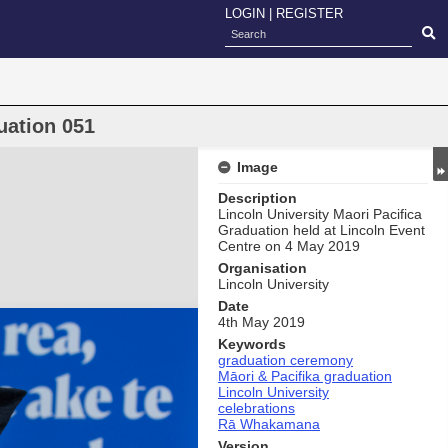
LOGIN
|
REGISTER
uation 051
Image
Description
Lincoln University Maori Pacifica
Graduation held at Lincoln Event
Centre on 4 May 2019
Organisation
Lincoln University
Date
4th May 2019
Keywords
graduation ceremony
Māori & Pacifika graduation
Lincoln University
celebrations
Rā Whakamana
Version