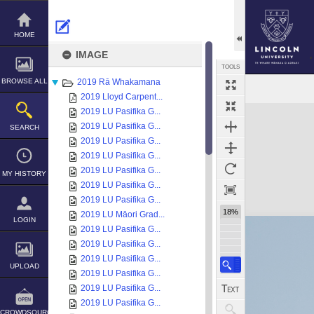
Skip
to
content
HOME
IMAGE
TOOLS
BROWSE ALL
2019 Rā Whakamana
2019 Lloyd Carpent...
Expand/collapse
2019 LU Pasifika G...
2019 LU Pasifika G...
SEARCH
2019 LU Pasifika G...
2019 LU Pasifika G...
2019 LU Pasifika G...
MY HISTORY
2019 LU Pasifika G...
2019 LU Pasifika G...
18%
2019 LU Māori Grad...
LOGIN
2019 LU Pasifika G...
2019 LU Pasifika G...
2019 LU Pasifika G...
UPLOAD
2019 LU Pasifika G...
2019 LU Pasifika G...
2019 LU Pasifika G...
CROWDSOURCE