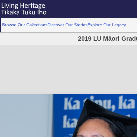
Browse Our Collections
Discover Our Stories
Explore Our Legacy
2019 LU Māori Grad