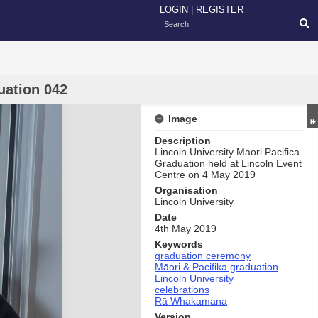
LOGIN
|
REGISTER
uation 042
Image
Description
Lincoln University Maori Pacifica
Graduation held at Lincoln Event
Centre on 4 May 2019
Organisation
Lincoln University
Date
4th May 2019
Keywords
graduation ceremony
Māori & Pacifika graduation
Lincoln University
celebrations
Rā Whakamana
Version