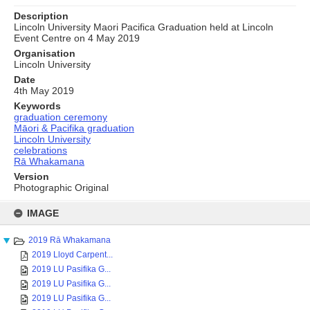
Description
Lincoln University Maori Pacifica Graduation held at Lincoln
Event Centre on 4 May 2019
Organisation
Lincoln University
Date
4th May 2019
Keywords
graduation ceremony
Māori & Pacifika graduation
Lincoln University
celebrations
Rā Whakamana
Version
Photographic Original
Skip
to
IMAGE
content
2019 Rā Whakamana
2019 Lloyd Carpent...
2019 LU Pasifika G...
2019 LU Pasifika G...
2019 LU Pasifika G...