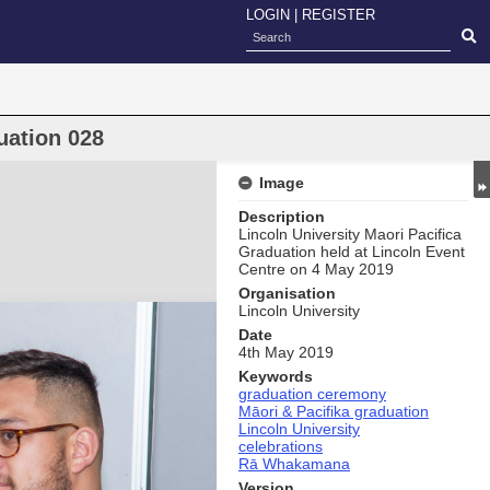
LOGIN
|
REGISTER
uation 028
Image
Description
Lincoln University Maori Pacifica
Graduation held at Lincoln Event
Centre on 4 May 2019
Organisation
Lincoln University
Date
4th May 2019
Keywords
graduation ceremony
Māori & Pacifika graduation
Lincoln University
celebrations
Rā Whakamana
Version