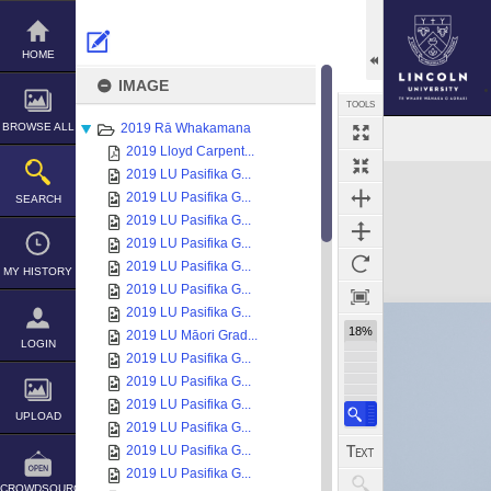
Skip
to
content
HOME
IMAGE
TOOLS
BROWSE ALL
2019 Rā Whakamana
2019 Lloyd Carpent...
Expand/collapse
2019 LU Pasifika G...
2019 LU Pasifika G...
SEARCH
2019 LU Pasifika G...
2019 LU Pasifika G...
2019 LU Pasifika G...
MY HISTORY
2019 LU Pasifika G...
2019 LU Pasifika G...
18%
2019 LU Māori Grad...
LOGIN
2019 LU Pasifika G...
2019 LU Pasifika G...
2019 LU Pasifika G...
UPLOAD
2019 LU Pasifika G...
2019 LU Pasifika G...
2019 LU Pasifika G...
CROWDSOURCE