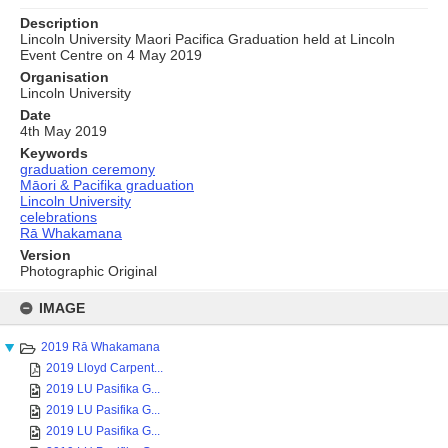
Description
Lincoln University Maori Pacifica Graduation held at Lincoln
Event Centre on 4 May 2019
Organisation
Lincoln University
Date
4th May 2019
Keywords
graduation ceremony
Māori & Pacifika graduation
Lincoln University
celebrations
Rā Whakamana
Version
Photographic Original
Skip
to
IMAGE
content
2019 Rā Whakamana
2019 Lloyd Carpent...
2019 LU Pasifika G...
2019 LU Pasifika G...
2019 LU Pasifika G...