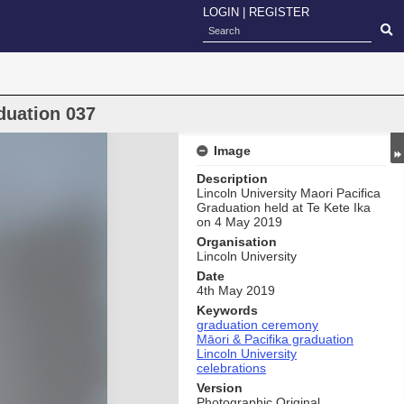
LOGIN
|
REGISTER
duation 037
Image
Description
Lincoln University Maori Pacifica
Graduation held at Te Kete Ika
on 4 May 2019
Organisation
Lincoln University
Date
4th May 2019
Keywords
graduation ceremony
Māori & Pacifika graduation
Lincoln University
celebrations
Version
Photographic Original