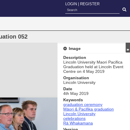
LOGIN
|
REGISTER
uation 052
Image
Description
Lincoln University Maori Pacifica
Graduation held at Lincoln Event
Centre on 4 May 2019
Organisation
Lincoln University
Date
4th May 2019
Keywords
graduation ceremony
Māori & Pacifika graduation
Lincoln University
celebrations
Rā Whakamana
Version