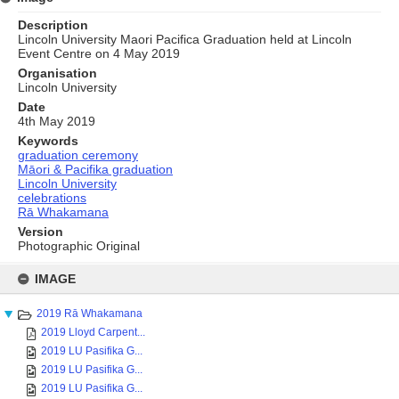
Description
Lincoln University Maori Pacifica Graduation held at Lincoln
Event Centre on 4 May 2019
Organisation
Lincoln University
Date
4th May 2019
Keywords
graduation ceremony
Māori & Pacifika graduation
Lincoln University
celebrations
Rā Whakamana
Version
Photographic Original
Skip
to
IMAGE
content
2019 Rā Whakamana
2019 Lloyd Carpent...
2019 LU Pasifika G...
2019 LU Pasifika G...
2019 LU Pasifika G...