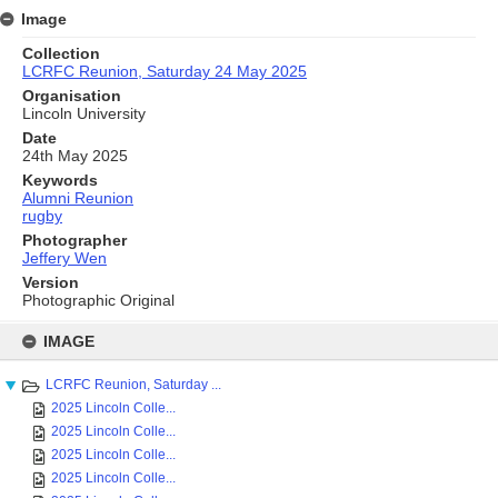
Image
Collection
LCRFC Reunion, Saturday 24 May 2025
Organisation
Lincoln University
Date
24th May 2025
Keywords
Alumni Reunion
rugby
Photographer
Jeffery Wen
Version
Photographic Original
Skip
to
IMAGE
content
LCRFC Reunion, Saturday ...
2025 Lincoln Colle...
2025 Lincoln Colle...
2025 Lincoln Colle...
2025 Lincoln Colle...