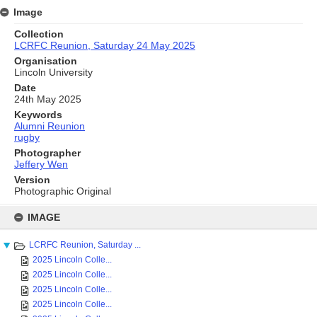
Image
Collection
LCRFC Reunion, Saturday 24 May 2025
Organisation
Lincoln University
Date
24th May 2025
Keywords
Alumni Reunion
rugby
Photographer
Jeffery Wen
Version
Photographic Original
Skip
to
IMAGE
content
LCRFC Reunion, Saturday ...
2025 Lincoln Colle...
2025 Lincoln Colle...
2025 Lincoln Colle...
2025 Lincoln Colle...