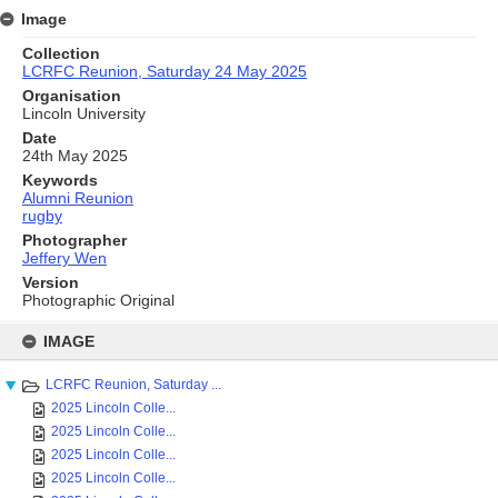
Image
Collection
LCRFC Reunion, Saturday 24 May 2025
Organisation
Lincoln University
Date
24th May 2025
Keywords
Alumni Reunion
rugby
Photographer
Jeffery Wen
Version
Photographic Original
Skip
to
IMAGE
content
LCRFC Reunion, Saturday ...
2025 Lincoln Colle...
2025 Lincoln Colle...
2025 Lincoln Colle...
2025 Lincoln Colle...