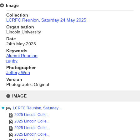
Image
Collection
LCRFC Reunion, Saturday 24 May 2025
Organisation
Lincoln University
Date
24th May 2025
Keywords
Alumni Reunion
rugby
Photographer
Jeffery Wen
Version
Photographic Original
Skip
to
IMAGE
content
LCRFC Reunion, Saturday ...
2025 Lincoln Colle...
2025 Lincoln Colle...
2025 Lincoln Colle...
2025 Lincoln Colle...