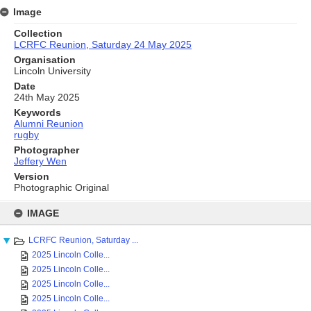
Image
Collection
LCRFC Reunion, Saturday 24 May 2025
Organisation
Lincoln University
Date
24th May 2025
Keywords
Alumni Reunion
rugby
Photographer
Jeffery Wen
Version
Photographic Original
Skip
to
IMAGE
content
LCRFC Reunion, Saturday ...
2025 Lincoln Colle...
2025 Lincoln Colle...
2025 Lincoln Colle...
2025 Lincoln Colle...