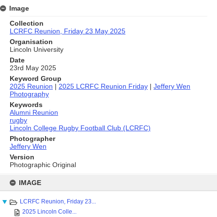
Image
Collection
LCRFC Reunion, Friday 23 May 2025
Organisation
Lincoln University
Date
23rd May 2025
Keyword Group
2025 Reunion
|
2025 LCRFC Reunion Friday
|
Jeffery Wen
Photography
Keywords
Alumni Reunion
rugby
Lincoln College Rugby Football Club (LCRFC)
Photographer
Jeffery Wen
Version
Photographic Original
Skip
to
IMAGE
content
LCRFC Reunion, Friday 23...
2025 Lincoln Colle...