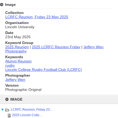
Image
Collection
LCRFC Reunion, Friday 23 May 2025
Organisation
Lincoln University
Date
23rd May 2025
Keyword Group
2025 Reunion
|
2025 LCRFC Reunion Friday
|
Jeffery Wen
Photography
Keywords
Alumni Reunion
rugby
Lincoln College Rugby Football Club (LCRFC)
Photographer
Jeffery Wen
Version
Photographic Original
Skip
to
IMAGE
content
LCRFC Reunion, Friday 23...
2025 Lincoln Colle...