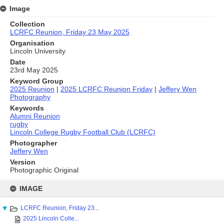
Image
Collection
LCRFC Reunion, Friday 23 May 2025
Organisation
Lincoln University
Date
23rd May 2025
Keyword Group
2025 Reunion
|
2025 LCRFC Reunion Friday
|
Jeffery Wen
Photography
Keywords
Alumni Reunion
rugby
Lincoln College Rugby Football Club (LCRFC)
Photographer
Jeffery Wen
Version
Photographic Original
Skip
to
IMAGE
content
LCRFC Reunion, Friday 23...
2025 Lincoln Colle...