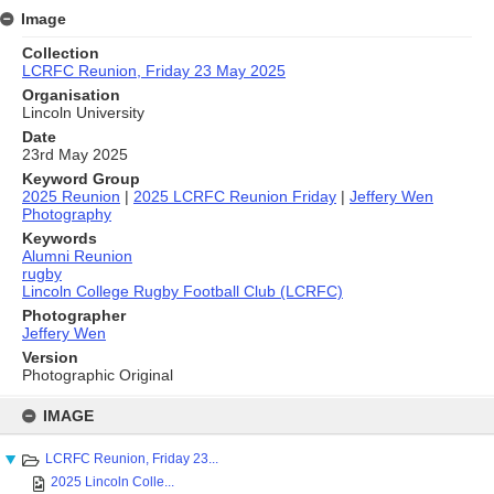
Image
Collection
LCRFC Reunion, Friday 23 May 2025
Organisation
Lincoln University
Date
23rd May 2025
Keyword Group
2025 Reunion
|
2025 LCRFC Reunion Friday
|
Jeffery Wen
Photography
Keywords
Alumni Reunion
rugby
Lincoln College Rugby Football Club (LCRFC)
Photographer
Jeffery Wen
Version
Photographic Original
Skip
to
IMAGE
content
LCRFC Reunion, Friday 23...
2025 Lincoln Colle...