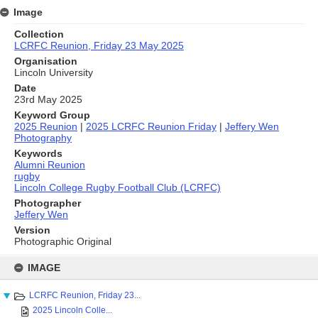
Image
Collection
LCRFC Reunion, Friday 23 May 2025
Organisation
Lincoln University
Date
23rd May 2025
Keyword Group
2025 Reunion
|
2025 LCRFC Reunion Friday
|
Jeffery Wen
Photography
Keywords
Alumni Reunion
rugby
Lincoln College Rugby Football Club (LCRFC)
Photographer
Jeffery Wen
Version
Photographic Original
Skip
to
IMAGE
content
LCRFC Reunion, Friday 23...
2025 Lincoln Colle...