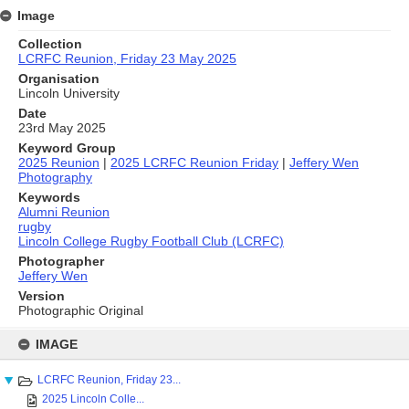
Image
Collection
LCRFC Reunion, Friday 23 May 2025
Organisation
Lincoln University
Date
23rd May 2025
Keyword Group
2025 Reunion
|
2025 LCRFC Reunion Friday
|
Jeffery Wen
Photography
Keywords
Alumni Reunion
rugby
Lincoln College Rugby Football Club (LCRFC)
Photographer
Jeffery Wen
Version
Photographic Original
Skip
to
IMAGE
content
LCRFC Reunion, Friday 23...
2025 Lincoln Colle...