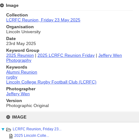
Image
Collection
LCRFC Reunion, Friday 23 May 2025
Organisation
Lincoln University
Date
23rd May 2025
Keyword Group
2025 Reunion
|
2025 LCRFC Reunion Friday
|
Jeffery Wen
Photography
Keywords
Alumni Reunion
rugby
Lincoln College Rugby Football Club (LCRFC)
Photographer
Jeffery Wen
Version
Photographic Original
Skip
to
IMAGE
content
LCRFC Reunion, Friday 23...
2025 Lincoln Colle...