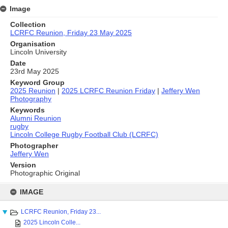
Image
Collection
LCRFC Reunion, Friday 23 May 2025
Organisation
Lincoln University
Date
23rd May 2025
Keyword Group
2025 Reunion
|
2025 LCRFC Reunion Friday
|
Jeffery Wen
Photography
Keywords
Alumni Reunion
rugby
Lincoln College Rugby Football Club (LCRFC)
Photographer
Jeffery Wen
Version
Photographic Original
Skip
to
IMAGE
content
LCRFC Reunion, Friday 23...
2025 Lincoln Colle...