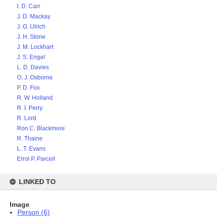
I. D. Carr
J. D. Mackay
J. G. Ulrich
J. H. Stone
J. M. Lockhart
J. S. Engel
L. D. Davies
O. J. Osborne
P. D. Fox
R. W. Holland
R. I. Perry
R. Lord
Ron C. Blackmore
R. Thaine
L. T. Evans
Errol P. Parcell
LINKED TO
Image
Person (6)