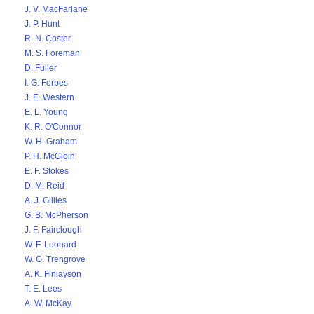
J. V. MacFarlane
J. P. Hunt
R. N. Coster
M. S. Foreman
D. Fuller
I. G. Forbes
J. E. Western
E. L. Young
K. R. O'Connor
W. H. Graham
P. H. McGloin
E. F. Stokes
D. M. Reid
A. J. Gillies
G. B. McPherson
J. F. Fairclough
W. F. Leonard
W. G. Trengrove
A. K. Finlayson
T. E. Lees
A. W. McKay