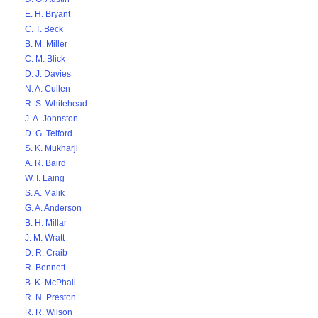
E. H. Bryant
C. T. Beck
B. M. Miller
C. M. Blick
D. J. Davies
N. A. Cullen
R. S. Whitehead
J. A. Johnston
D. G. Telford
S. K. Mukharji
A. R. Baird
W. I. Laing
S. A. Malik
G. A. Anderson
B. H. Millar
J. M. Wratt
D. R. Craib
R. Bennett
B. K. McPhail
R. N. Preston
R. R. Wilson