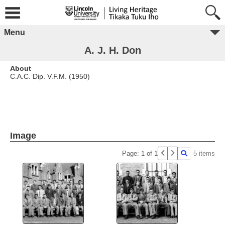
Menu
A. J. H. Don
About
C.A.C. Dip. V.F.M. (1950)
Image
Page: 1 of 1
5 items