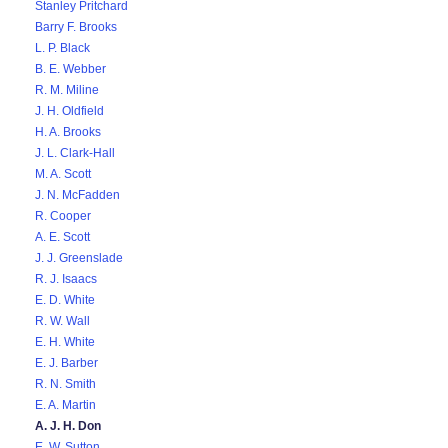
Stanley Pritchard
Barry F. Brooks
L. P. Black
B. E. Webber
R. M. Miline
J. H. Oldfield
H. A. Brooks
J. L. Clark-Hall
M. A. Scott
J. N. McFadden
R. Cooper
A. E. Scott
J. J. Greenslade
R. J. Isaacs
E. D. White
R. W. Wall
E. H. White
E. J. Barber
R. N. Smith
E. A. Martin
A. J. H. Don
E. W. Sutton