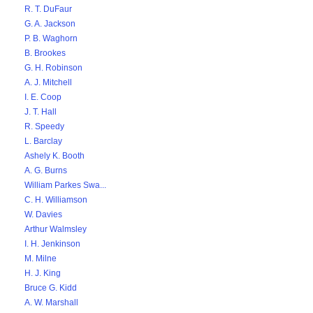
R. T. DuFaur
G. A. Jackson
P. B. Waghorn
B. Brookes
G. H. Robinson
A. J. Mitchell
I. E. Coop
J. T. Hall
R. Speedy
L. Barclay
Ashely K. Booth
A. G. Burns
William Parkes Swa...
C. H. Williamson
W. Davies
Arthur Walmsley
I. H. Jenkinson
M. Milne
H. J. King
Bruce G. Kidd
A. W. Marshall