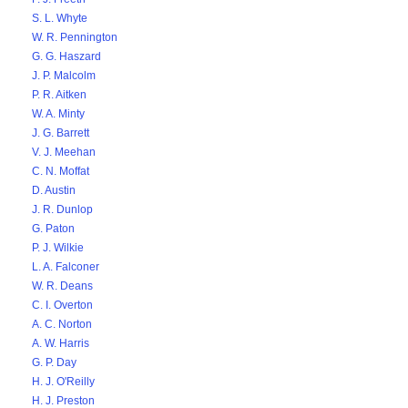
S. L. Whyte
W. R. Pennington
G. G. Haszard
J. P. Malcolm
P. R. Aitken
W. A. Minty
J. G. Barrett
V. J. Meehan
C. N. Moffat
D. Austin
J. R. Dunlop
G. Paton
P. J. Wilkie
L. A. Falconer
W. R. Deans
C. I. Overton
A. C. Norton
A. W. Harris
G. P. Day
H. J. O'Reilly
H. J. Preston