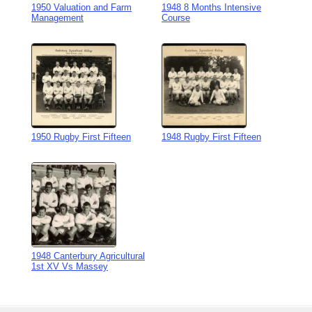
1950 Valuation and Farm
1948 8 Months Intensive
Management
Course
1950 Rugby First Fifteen
1948 Rugby First Fifteen
1948 Canterbury Agricultural
1st XV Vs Massey
Skip