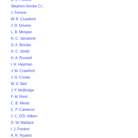
Stephen Ainslie Cr...
J. Forrest
W. R. Crawford
J. D. Devine
L. B. Morgan
H. C. Vanstone
G. A. Brooks
H. C. Smith
H. A. Russell
I. H. Hayman
J. M. Crawford
J. H. Cooke
W. D. Bell
J. F. McBridge
F. M. Reid
C. B. Mead
C. F. Cameron
J. C. O'D. Aitken
D. W. Wallace
I. J. Purdon
A. R. Rankin