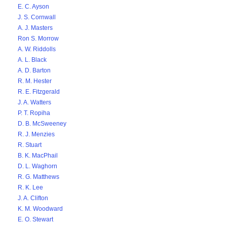
E. C. Ayson
J. S. Cornwall
A. J. Masters
Ron S. Morrow
A. W. Riddolls
A. L. Black
A. D. Barton
R. M. Hester
R. E. Fitzgerald
J. A. Watters
P. T. Ropiha
D. B. McSweeney
R. J. Menzies
R. Stuart
B. K. MacPhail
D. L. Waghorn
R. G. Matthews
R. K. Lee
J. A. Clifton
K. M. Woodward
E. O. Stewart