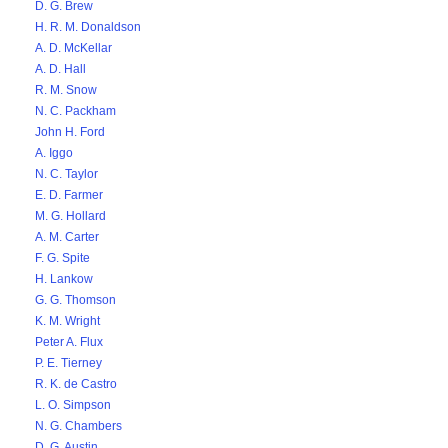
D. G. Brew
H. R. M. Donaldson
A. D. McKellar
A. D. Hall
R. M. Snow
N. C. Packham
John H. Ford
A. Iggo
N. C. Taylor
E. D. Farmer
M. G. Hollard
A. M. Carter
F. G. Spite
H. Lankow
G. G. Thomson
K. M. Wright
Peter A. Flux
P. E. Tierney
R. K. de Castro
L. O. Simpson
N. G. Chambers
D. G. Austin