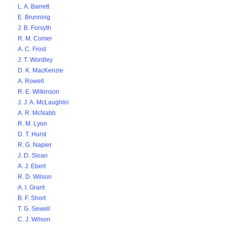
L. A. Barrett
E. Brunning
J. B. Forsyth
R. M. Comer
A. C. Frost
J. T. Wordley
D. K. MacKenzie
A. Rowell
R. E. Wilkinson
J. J. A. McLaughlin
A. R. McNabb
R. M. Lyon
D. T. Hurst
R. G. Napier
J. D. Sloan
A. J. Ebert
R. D. Wilson
A. I. Grant
B. F. Short
T. G. Sewell
C. J. Wilson