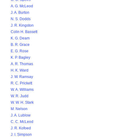
A. G. McLeod
J. A. Burton
N. S. Dodds
J. R. Kingston
Colin H. Bassett
K. G. Deam
B. R. Grace
E. G. Rose
K. P. Bagley
A. R. Thomas
H. K. Ward
J. W. Ramsay
R. C. Prickett
W. A. Williams
W. R. Judd
W. W. H. Stark
M. Nelson
J. A. Lublow
C. C. McLeod
J. R. Kofoed
J. I. Simpson