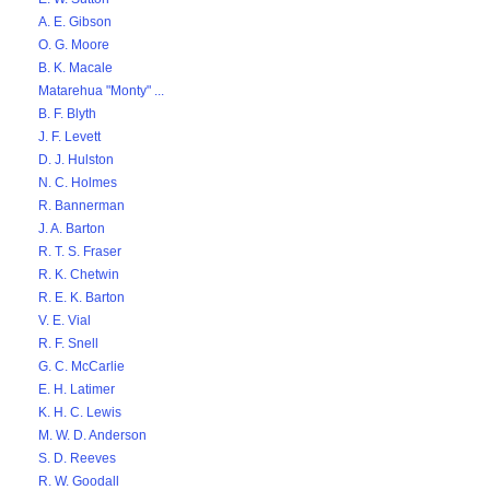
A. E. Gibson
O. G. Moore
B. K. Macale
Matarehua "Monty" ...
B. F. Blyth
J. F. Levett
D. J. Hulston
N. C. Holmes
R. Bannerman
J. A. Barton
R. T. S. Fraser
R. K. Chetwin
R. E. K. Barton
V. E. Vial
R. F. Snell
G. C. McCarlie
E. H. Latimer
K. H. C. Lewis
M. W. D. Anderson
S. D. Reeves
R. W. Goodall