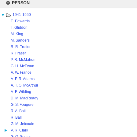
to
PERSON
content
1941-1950
E. Edwards
T. Gliddon
M. King
M. Sanders
R. R. Trotter
R. Fraser
P. R. McMahon
G. H. McEwan
A. W. France
A. F. R. Adams
A. T. G. McArthur
A. F. Wilding
D. M. MacReady
G. S. Fougere
R. A. Ball
R. Ball
G. M. Jefcoate
V. R. Clark
G. O. Speirs