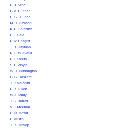
D. J. Scott
G. A. Dunbar
D. G. H. Todd
M. D. Dawson
K. H. Shirtcliffe
I. G. Dale
P. W. Cosgriff
T. H. Hayman
R. L. W. Averill
P. J. Freeth
S. L. Whyte
W. R. Pennington
G. G. Haszard
J. P. Malcolm
P. R. Aitken
W. A. Minty
J. G. Barrett
V. J. Meehan
C. N. Moffat
D. Austin
J. R. Dunlop