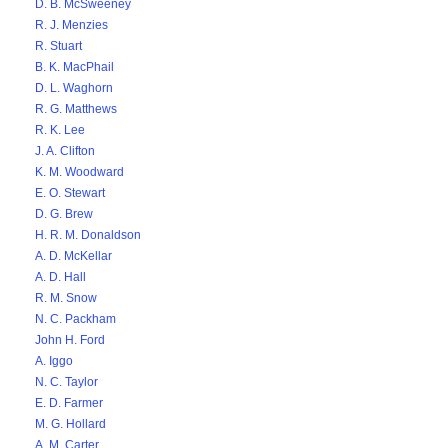
D. B. McSweeney
R. J. Menzies
R. Stuart
B. K. MacPhail
D. L. Waghorn
R. G. Matthews
R. K. Lee
J. A. Clifton
K. M. Woodward
E. O. Stewart
D. G. Brew
H. R. M. Donaldson
A. D. McKellar
A. D. Hall
R. M. Snow
N. C. Packham
John H. Ford
A. Iggo
N. C. Taylor
E. D. Farmer
M. G. Hollard
A. M. Carter