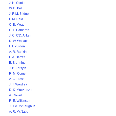
J. H. Cooke
W. D. Bell
J. F. McBridge
F. M. Reid
C. B. Mead
C. F. Cameron
J. C. O'D. Aitken
D. W. Wallace
I. J. Purdon
A. R. Rankin
L. A. Barrett
E. Brunning
J. B. Forsyth
R. M. Comer
A. C. Frost
J. T. Wordley
D. K. MacKenzie
A. Rowell
R. E. Wilkinson
J. J. A. McLaughlin
A. R. McNabb