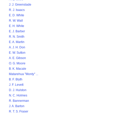
J. J. Greenslade
R. J. Isaacs
E. D. White
R. W. Wall
E. H. White
E. J. Barber
R. N. Smith
E. A. Martin
A. J. H. Don
E. W. Sutton
A. E. Gibson
O. G. Moore
B. K. Macale
Matarehua "Monty" ...
B. F. Blyth
J. F. Levett
D. J. Hulston
N. C. Holmes
R. Bannerman
J. A. Barton
R. T. S. Fraser