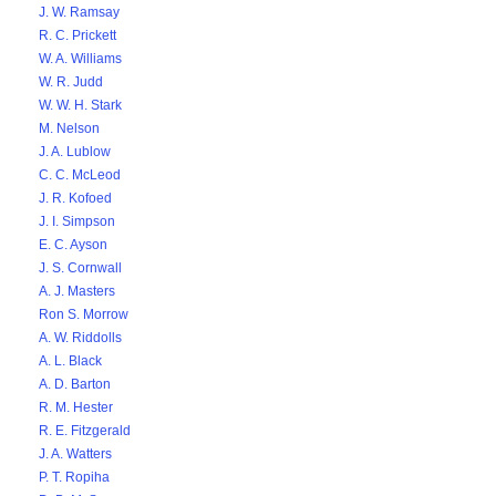
J. W. Ramsay
R. C. Prickett
W. A. Williams
W. R. Judd
W. W. H. Stark
M. Nelson
J. A. Lublow
C. C. McLeod
J. R. Kofoed
J. I. Simpson
E. C. Ayson
J. S. Cornwall
A. J. Masters
Ron S. Morrow
A. W. Riddolls
A. L. Black
A. D. Barton
R. M. Hester
R. E. Fitzgerald
J. A. Watters
P. T. Ropiha