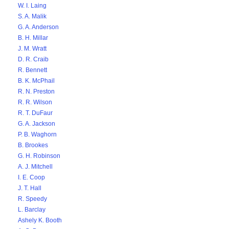
W. I. Laing
S. A. Malik
G. A. Anderson
B. H. Millar
J. M. Wratt
D. R. Craib
R. Bennett
B. K. McPhail
R. N. Preston
R. R. Wilson
R. T. DuFaur
G. A. Jackson
P. B. Waghorn
B. Brookes
G. H. Robinson
A. J. Mitchell
I. E. Coop
J. T. Hall
R. Speedy
L. Barclay
Ashely K. Booth