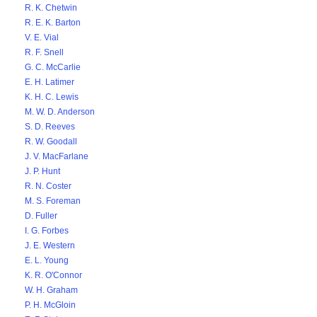
R. K. Chetwin
R. E. K. Barton
V. E. Vial
R. F. Snell
G. C. McCarlie
E. H. Latimer
K. H. C. Lewis
M. W. D. Anderson
S. D. Reeves
R. W. Goodall
J. V. MacFarlane
J. P. Hunt
R. N. Coster
M. S. Foreman
D. Fuller
I. G. Forbes
J. E. Western
E. L. Young
K. R. O'Connor
W. H. Graham
P. H. McGloin