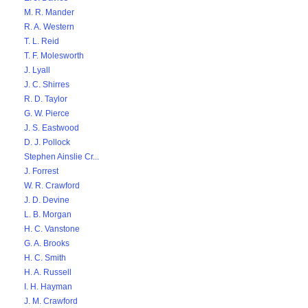
M. R. Mander
R. A. Western
T. L. Reid
T. F. Molesworth
J. Lyall
J. C. Shirres
R. D. Taylor
G. W. Pierce
J. S. Eastwood
D. J. Pollock
Stephen Ainslie Cr...
J. Forrest
W. R. Crawford
J. D. Devine
L. B. Morgan
H. C. Vanstone
G. A. Brooks
H. C. Smith
H. A. Russell
I. H. Hayman
J. M. Crawford