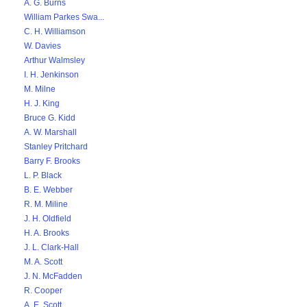
A. G. Burns
William Parkes Swa...
C. H. Williamson
W. Davies
Arthur Walmsley
I. H. Jenkinson
M. Milne
H. J. King
Bruce G. Kidd
A. W. Marshall
Stanley Pritchard
Barry F. Brooks
L. P. Black
B. E. Webber
R. M. Miline
J. H. Oldfield
H. A. Brooks
J. L. Clark-Hall
M. A. Scott
J. N. McFadden
R. Cooper
A. E. Scott