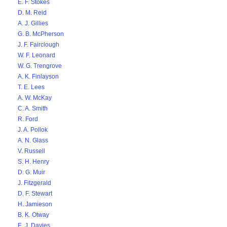
E. F. Stokes
D. M. Reid
A. J. Gillies
G. B. McPherson
J. F. Fairclough
W. F. Leonard
W. G. Trengrove
A. K. Finlayson
T. E. Lees
A. W. McKay
C. A. Smith
R. Ford
J. A. Pollok
A. N. Glass
V. Russell
S. H. Henry
D. G. Muir
J. Fitzgerald
D. F. Stewart
H. Jamieson
B. K. Otway
E. J. Davies