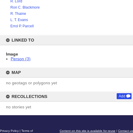
R. Lord
Ron C. Blackmore
R. Thaine
L. T. Evans
Errol P. Parcell
LINKED TO
Image
Person (3)
MAP
no geotags or polygons yet
RECOLLECTIONS
Add
no stories yet
Privacy Policy
|
Terms of
Content on this site is available for reuse
|
Contact us