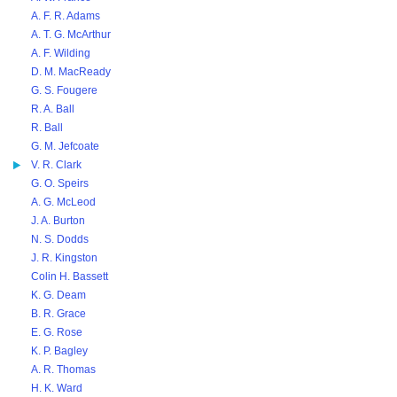
A. F. R. Adams
A. T. G. McArthur
A. F. Wilding
D. M. MacReady
G. S. Fougere
R. A. Ball
R. Ball
G. M. Jefcoate
V. R. Clark
G. O. Speirs
A. G. McLeod
J. A. Burton
N. S. Dodds
J. R. Kingston
Colin H. Bassett
K. G. Deam
B. R. Grace
E. G. Rose
K. P. Bagley
A. R. Thomas
H. K. Ward