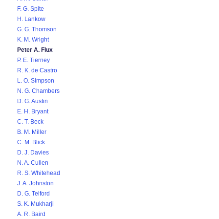
F. G. Spite
H. Lankow
G. G. Thomson
K. M. Wright
Peter A. Flux
P. E. Tierney
R. K. de Castro
L. O. Simpson
N. G. Chambers
D. G. Austin
E. H. Bryant
C. T. Beck
B. M. Miller
C. M. Blick
D. J. Davies
N. A. Cullen
R. S. Whitehead
J. A. Johnston
D. G. Telford
S. K. Mukharji
A. R. Baird