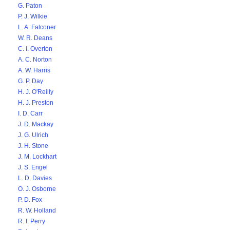
G. Paton
P. J. Wilkie
L. A. Falconer
W. R. Deans
C. I. Overton
A. C. Norton
A. W. Harris
G. P. Day
H. J. O'Reilly
H. J. Preston
I. D. Carr
J. D. Mackay
J. G. Ulrich
J. H. Stone
J. M. Lockhart
J. S. Engel
L. D. Davies
O. J. Osborne
P. D. Fox
R. W. Holland
R. I. Perry