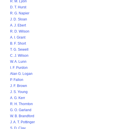
R. M. Lyon
D. T. Hurst
R. G. Napier
J. D. Sloan
A. J. Ebert
R. D. Wilson
A. I. Grant
B. F. Short
T. G. Sewell
C. J. Wilson
W. A. Lunn
I. F. Purdon
Alan G. Logan
P. Fallon
J. F. Brown
J. S. Young
A. G. Kerr
R. H. Thornton
G. O. Garland
W. B. Brandford
J. A. T. Pottinger
S. D. Clay