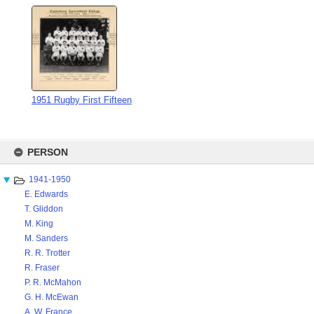
1951 Rugby First Fifteen
Skip
to
PERSON
content
1941-1950
E. Edwards
T. Gliddon
M. King
M. Sanders
R. R. Trotter
R. Fraser
P. R. McMahon
G. H. McEwan
A. W. France