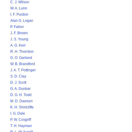
C. J. Wilson
W. A. Lunn
I. F. Purdon
Alan G. Logan
P. Fallon
J. F. Brown
J. S. Young
A. G. Kerr
R. H. Thornton
G. O. Garland
W. B. Brandford
J. A. T. Pottinger
S. D. Clay
D. J. Scott
G. A. Dunbar
D. G. H. Todd
M. D. Dawson
K. H. Shirtcliffe
I. G. Dale
P. W. Cosgriff
T. H. Hayman