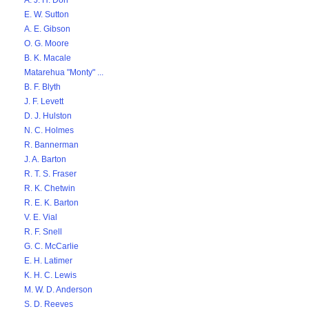
A. J. H. Don
E. W. Sutton
A. E. Gibson
O. G. Moore
B. K. Macale
Matarehua "Monty" ...
B. F. Blyth
J. F. Levett
D. J. Hulston
N. C. Holmes
R. Bannerman
J. A. Barton
R. T. S. Fraser
R. K. Chetwin
R. E. K. Barton
V. E. Vial
R. F. Snell
G. C. McCarlie
E. H. Latimer
K. H. C. Lewis
M. W. D. Anderson
S. D. Reeves