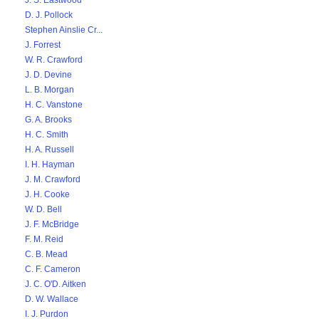
J. S. Eastwood
D. J. Pollock
Stephen Ainslie Cr...
J. Forrest
W. R. Crawford
J. D. Devine
L. B. Morgan
H. C. Vanstone
G. A. Brooks
H. C. Smith
H. A. Russell
I. H. Hayman
J. M. Crawford
J. H. Cooke
W. D. Bell
J. F. McBridge
F. M. Reid
C. B. Mead
C. F. Cameron
J. C. O'D. Aitken
D. W. Wallace
I. J. Purdon