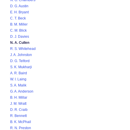
N. G. Chambers
D. G. Austin
E. H. Bryant
C. T. Beck
B. M. Miller
C. M. Blick
D. J. Davies
N. A. Cullen
R. S. Whitehead
J. A. Johnston
D. G. Telford
S. K. Mukharji
A. R. Baird
W. I. Laing
S. A. Malik
G. A. Anderson
B. H. Millar
J. M. Wratt
D. R. Craib
R. Bennett
B. K. McPhail
R. N. Preston