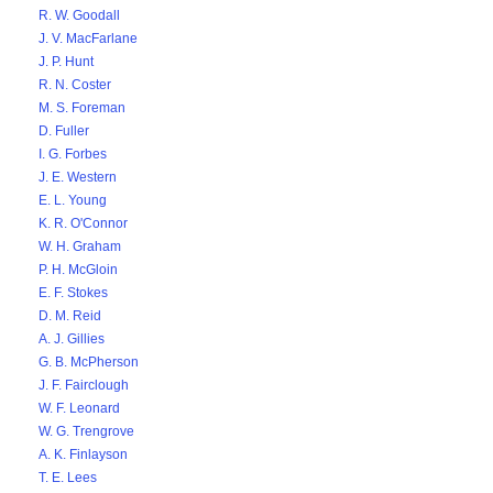
R. W. Goodall
J. V. MacFarlane
J. P. Hunt
R. N. Coster
M. S. Foreman
D. Fuller
I. G. Forbes
J. E. Western
E. L. Young
K. R. O'Connor
W. H. Graham
P. H. McGloin
E. F. Stokes
D. M. Reid
A. J. Gillies
G. B. McPherson
J. F. Fairclough
W. F. Leonard
W. G. Trengrove
A. K. Finlayson
T. E. Lees