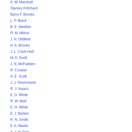
A. W. Marshall
Stanley Pritchard
Barry F. Brooks
L. P. Black
B. E. Webber
R. M. Miline
J. H. Oldfield
H. A. Brooks
J. L. Clark-Hall
M. A. Scott
J. N. McFadden
R. Cooper
A. E. Scott
J. J. Greenslade
R. J. Isaacs
E. D. White
R. W. Wall
E. H. White
E. J. Barber
R. N. Smith
E. A. Martin