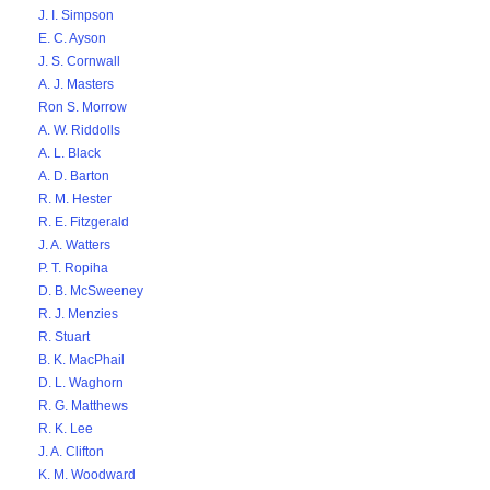
J. I. Simpson
E. C. Ayson
J. S. Cornwall
A. J. Masters
Ron S. Morrow
A. W. Riddolls
A. L. Black
A. D. Barton
R. M. Hester
R. E. Fitzgerald
J. A. Watters
P. T. Ropiha
D. B. McSweeney
R. J. Menzies
R. Stuart
B. K. MacPhail
D. L. Waghorn
R. G. Matthews
R. K. Lee
J. A. Clifton
K. M. Woodward