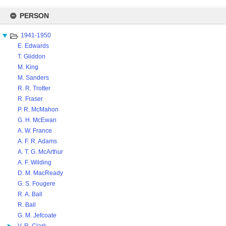
Skip
to
PERSON
content
1941-1950
E. Edwards
T. Gliddon
M. King
M. Sanders
R. R. Trotter
R. Fraser
P. R. McMahon
G. H. McEwan
A. W. France
A. F. R. Adams
A. T. G. McArthur
A. F. Wilding
D. M. MacReady
G. S. Fougere
R. A. Ball
R. Ball
G. M. Jefcoate