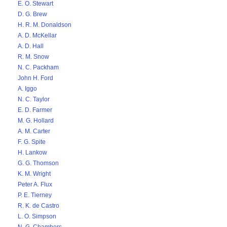
E. O. Stewart
D. G. Brew
H. R. M. Donaldson
A. D. McKellar
A. D. Hall
R. M. Snow
N. C. Packham
John H. Ford
A. Iggo
N. C. Taylor
E. D. Farmer
M. G. Hollard
A. M. Carter
F. G. Spite
H. Lankow
G. G. Thomson
K. M. Wright
Peter A. Flux
P. E. Tierney
R. K. de Castro
L. O. Simpson