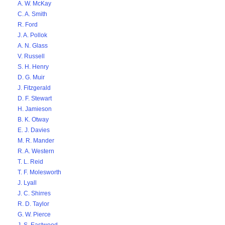
A. W. McKay
C. A. Smith
R. Ford
J. A. Pollok
A. N. Glass
V. Russell
S. H. Henry
D. G. Muir
J. Fitzgerald
D. F. Stewart
H. Jamieson
B. K. Otway
E. J. Davies
M. R. Mander
R. A. Western
T. L. Reid
T. F. Molesworth
J. Lyall
J. C. Shirres
R. D. Taylor
G. W. Pierce