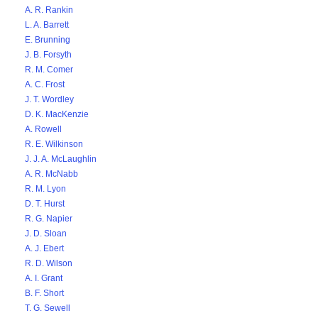
A. R. Rankin
L. A. Barrett
E. Brunning
J. B. Forsyth
R. M. Comer
A. C. Frost
J. T. Wordley
D. K. MacKenzie
A. Rowell
R. E. Wilkinson
J. J. A. McLaughlin
A. R. McNabb
R. M. Lyon
D. T. Hurst
R. G. Napier
J. D. Sloan
A. J. Ebert
R. D. Wilson
A. I. Grant
B. F. Short
T. G. Sewell