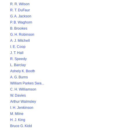
R. R. Wilson
R. T. DuFaur
G. A. Jackson
P. B. Waghorn
B. Brookes
G. H. Robinson
A. J. Mitchell
I. E. Coop
J. T. Hall
R. Speedy
L. Barclay
Ashely K. Booth
A. G. Burns
William Parkes Swa...
C. H. Williamson
W. Davies
Arthur Walmsley
I. H. Jenkinson
M. Milne
H. J. King
Bruce G. Kidd