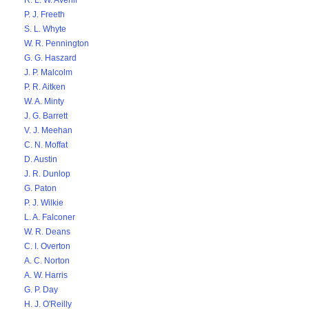
R. L. W. Averill
P. J. Freeth
S. L. Whyte
W. R. Pennington
G. G. Haszard
J. P. Malcolm
P. R. Aitken
W. A. Minty
J. G. Barrett
V. J. Meehan
C. N. Moffat
D. Austin
J. R. Dunlop
G. Paton
P. J. Wilkie
L. A. Falconer
W. R. Deans
C. I. Overton
A. C. Norton
A. W. Harris
G. P. Day
H. J. O'Reilly