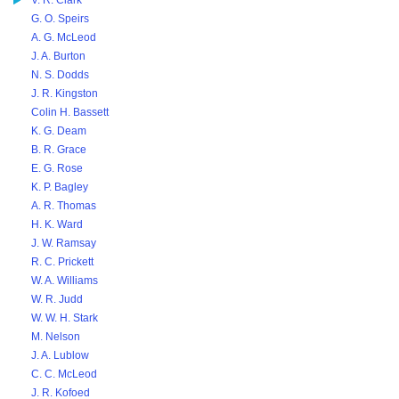
V. R. Clark
G. O. Speirs
A. G. McLeod
J. A. Burton
N. S. Dodds
J. R. Kingston
Colin H. Bassett
K. G. Deam
B. R. Grace
E. G. Rose
K. P. Bagley
A. R. Thomas
H. K. Ward
J. W. Ramsay
R. C. Prickett
W. A. Williams
W. R. Judd
W. W. H. Stark
M. Nelson
J. A. Lublow
C. C. McLeod
J. R. Kofoed