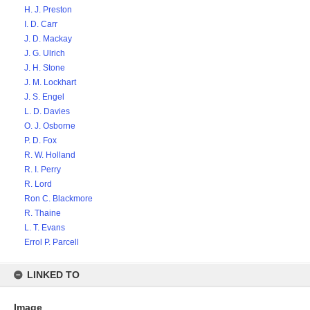
H. J. Preston
I. D. Carr
J. D. Mackay
J. G. Ulrich
J. H. Stone
J. M. Lockhart
J. S. Engel
L. D. Davies
O. J. Osborne
P. D. Fox
R. W. Holland
R. I. Perry
R. Lord
Ron C. Blackmore
R. Thaine
L. T. Evans
Errol P. Parcell
LINKED TO
Image