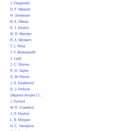
J. Fitzgerald
D. F. Stewart
H. Jamieson
B. K. Otway
E. J. Davies
M. R. Mander
R. A. Western
T. L. Reid
T. F. Molesworth
J. Lyall
J. C. Shirres
R. D. Taylor
G. W. Pierce
J. S. Eastwood
D. J. Pollock
Stephen Ainslie Cr...
J. Forrest
W. R. Crawford
J. D. Devine
L. B. Morgan
H. C. Vanstone