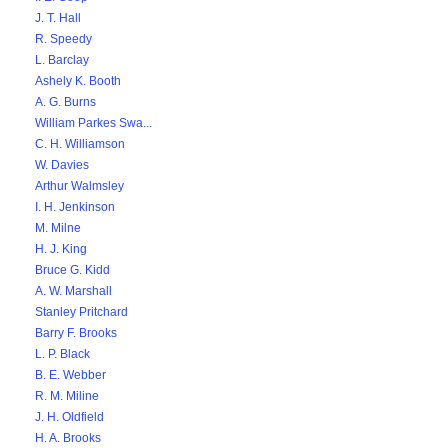
J. T. Hall
R. Speedy
L. Barclay
Ashely K. Booth
A. G. Burns
William Parkes Swa...
C. H. Williamson
W. Davies
Arthur Walmsley
I. H. Jenkinson
M. Milne
H. J. King
Bruce G. Kidd
A. W. Marshall
Stanley Pritchard
Barry F. Brooks
L. P. Black
B. E. Webber
R. M. Miline
J. H. Oldfield
H. A. Brooks