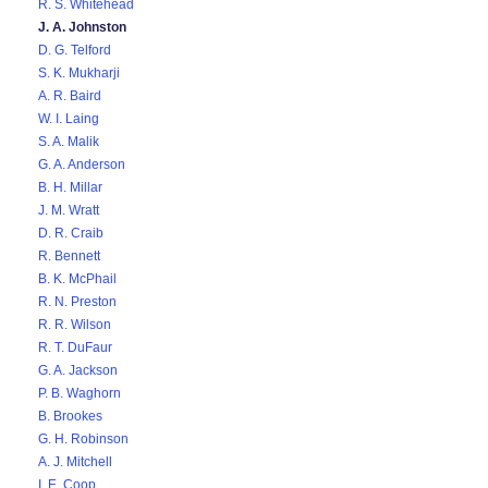
R. S. Whitehead
J. A. Johnston
D. G. Telford
S. K. Mukharji
A. R. Baird
W. I. Laing
S. A. Malik
G. A. Anderson
B. H. Millar
J. M. Wratt
D. R. Craib
R. Bennett
B. K. McPhail
R. N. Preston
R. R. Wilson
R. T. DuFaur
G. A. Jackson
P. B. Waghorn
B. Brookes
G. H. Robinson
A. J. Mitchell
I. E. Coop