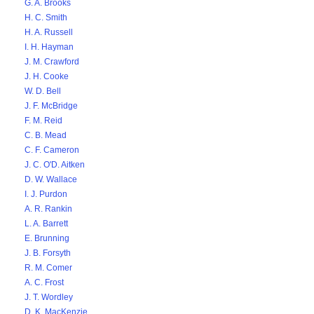
G. A. Brooks
H. C. Smith
H. A. Russell
I. H. Hayman
J. M. Crawford
J. H. Cooke
W. D. Bell
J. F. McBridge
F. M. Reid
C. B. Mead
C. F. Cameron
J. C. O'D. Aitken
D. W. Wallace
I. J. Purdon
A. R. Rankin
L. A. Barrett
E. Brunning
J. B. Forsyth
R. M. Comer
A. C. Frost
J. T. Wordley
D. K. MacKenzie