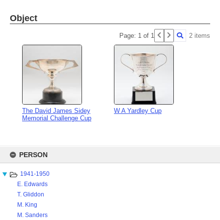
Object
Page: 1 of 1
2 items
The David James Sidey
W A Yardley Cup
Memorial Challenge Cup
Skip
to
PERSON
content
1941-1950
E. Edwards
T. Gliddon
M. King
M. Sanders