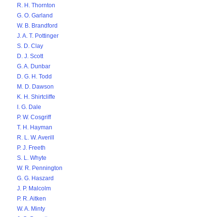
R. H. Thornton
G. O. Garland
W. B. Brandford
J. A. T. Pottinger
S. D. Clay
D. J. Scott
G. A. Dunbar
D. G. H. Todd
M. D. Dawson
K. H. Shirtcliffe
I. G. Dale
P. W. Cosgriff
T. H. Hayman
R. L. W. Averill
P. J. Freeth
S. L. Whyte
W. R. Pennington
G. G. Haszard
J. P. Malcolm
P. R. Aitken
W. A. Minty