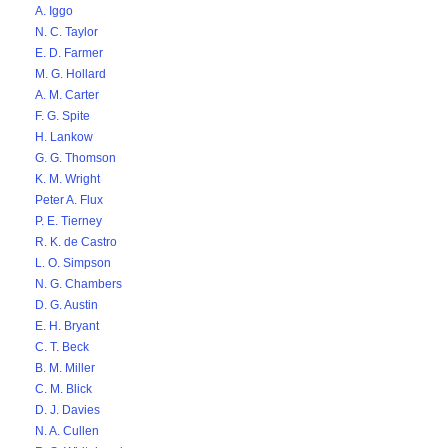
A. Iggo
N. C. Taylor
E. D. Farmer
M. G. Hollard
A. M. Carter
F. G. Spite
H. Lankow
G. G. Thomson
K. M. Wright
Peter A. Flux
P. E. Tierney
R. K. de Castro
L. O. Simpson
N. G. Chambers
D. G. Austin
E. H. Bryant
C. T. Beck
B. M. Miller
C. M. Blick
D. J. Davies
N. A. Cullen