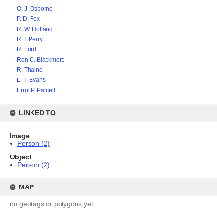
O. J. Osborne
P. D. Fox
R. W. Holland
R. I. Perry
R. Lord
Ron C. Blackmore
R. Thaine
L. T. Evans
Errol P. Parcell
LINKED TO
Image
Person (2)
Object
Person (2)
MAP
no geotags or polygons yet