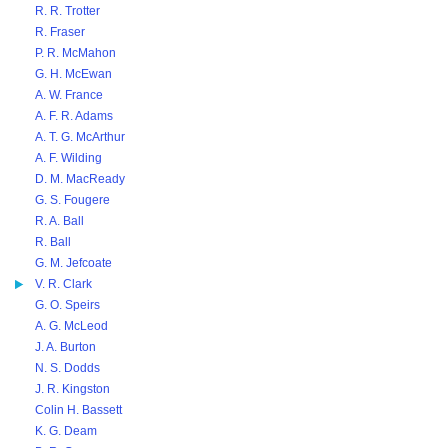
R. R. Trotter
R. Fraser
P. R. McMahon
G. H. McEwan
A. W. France
A. F. R. Adams
A. T. G. McArthur
A. F. Wilding
D. M. MacReady
G. S. Fougere
R. A. Ball
R. Ball
G. M. Jefcoate
V. R. Clark
G. O. Speirs
A. G. McLeod
J. A. Burton
N. S. Dodds
J. R. Kingston
Colin H. Bassett
K. G. Deam