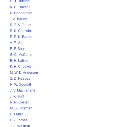
D. J. Hulston
N. C. Holmes
R. Bannerman
J. A. Barton
R. T. S. Fraser
R. K. Chetwin
R. E. K. Barton
V. E. Vial
R. F. Snell
G. C. McCarlie
E. H. Latimer
K. H. C. Lewis
M. W. D. Anderson
S. D. Reeves
R. W. Goodall
J. V. MacFarlane
J. P. Hunt
R. N. Coster
M. S. Foreman
D. Fuller
I. G. Forbes
J. E. Western