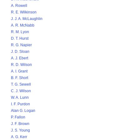
A. Rowell
R. E. Wilkinson
J. J. A. McLaughlin
A. R. McNabb
R. M. Lyon
D. T. Hurst
R. G. Napier
J. D. Sloan
A. J. Ebert
R. D. Wilson
A. I. Grant
B. F. Short
T. G. Sewell
C. J. Wilson
W. A. Lunn
I. F. Purdon
Alan G. Logan
P. Fallon
J. F. Brown
J. S. Young
A. G. Kerr