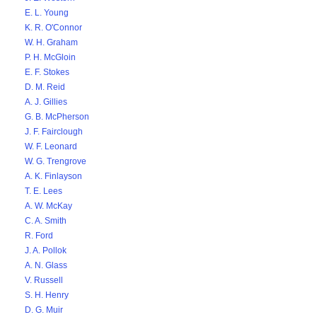
E. L. Young
K. R. O'Connor
W. H. Graham
P. H. McGloin
E. F. Stokes
D. M. Reid
A. J. Gillies
G. B. McPherson
J. F. Fairclough
W. F. Leonard
W. G. Trengrove
A. K. Finlayson
T. E. Lees
A. W. McKay
C. A. Smith
R. Ford
J. A. Pollok
A. N. Glass
V. Russell
S. H. Henry
D. G. Muir