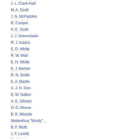
J. L. Clark-Hall
M. A. Scott
J. N. McFadden
R. Cooper
A. E. Scott
J. J. Greenslade
R. J. Isaacs
E. D. White
R. W. Wall
E. H. White
E. J. Barber
R. N. Smith
E. A. Martin
A. J. H. Don
E. W. Sutton
A. E. Gibson
O. G. Moore
B. K. Macale
Matarehua "Monty" ...
B. F. Blyth
J. F. Levett