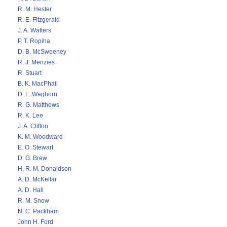
R. M. Hester
R. E. Fitzgerald
J. A. Watters
P. T. Ropiha
D. B. McSweeney
R. J. Menzies
R. Stuart
B. K. MacPhail
D. L. Waghorn
R. G. Matthews
R. K. Lee
J. A. Clifton
K. M. Woodward
E. O. Stewart
D. G. Brew
H. R. M. Donaldson
A. D. McKellar
A. D. Hall
R. M. Snow
N. C. Packham
John H. Ford