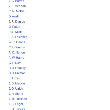
J. G. Barrett
V. J. Meehan
C. N. Moffat
D. Austin
J. R. Dunlop
G. Paton
P. J. Wilkie
L. A. Falconer
W. R. Deans
C. I. Overton
A. C. Norton
A. W. Harris
G. P. Day
H. J. O'Reilly
H. J. Preston
I. D. Carr
J. D. Mackay
J. G. Ulrich
J. H. Stone
J. M. Lockhart
J. S. Engel
L. D. Davies