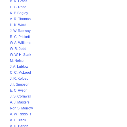
B. R. Grace
E. G. Rose
K. P. Bagley
A. R. Thomas
H. K. Ward
J. W. Ramsay
R. C. Prickett
W. A. Williams
W. R. Judd
W. W. H. Stark
M. Nelson
J. A. Lublow
C. C. McLeod
J. R. Kofoed
J. I. Simpson
E. C. Ayson
J. S. Cornwall
A. J. Masters
Ron S. Morrow
A. W. Riddolls
A. L. Black
A. D. Barton