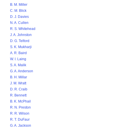
B. M. Miller
C. M. Blick
D. J. Davies
N. A. Cullen
R. S. Whitehead
J. A. Johnston
D. G. Telford
S. K. Mukharji
A. R. Baird
W. I. Laing
S. A. Malik
G. A. Anderson
B. H. Millar
J. M. Wratt
D. R. Craib
R. Bennett
B. K. McPhail
R. N. Preston
R. R. Wilson
R. T. DuFaur
G. A. Jackson