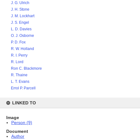
J. G. Ulrich
J. H. Stone
J. M. Lockhart
J. S. Engel
L. D. Davies
O. J. Osborne
P. D. Fox
R. W. Holland
R. I. Perry
R. Lord
Ron C. Blackmore
R. Thaine
L. T. Evans
Errol P. Parcell
LINKED TO
Image
Person (9)
Document
Author