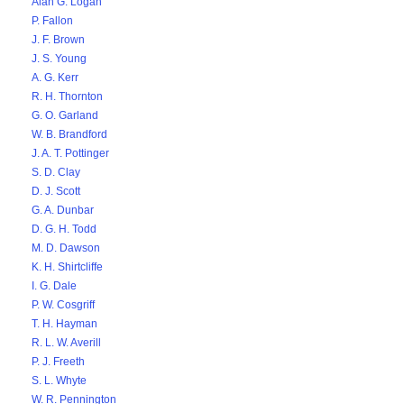
Alan G. Logan
P. Fallon
J. F. Brown
J. S. Young
A. G. Kerr
R. H. Thornton
G. O. Garland
W. B. Brandford
J. A. T. Pottinger
S. D. Clay
D. J. Scott
G. A. Dunbar
D. G. H. Todd
M. D. Dawson
K. H. Shirtcliffe
I. G. Dale
P. W. Cosgriff
T. H. Hayman
R. L. W. Averill
P. J. Freeth
S. L. Whyte
W. R. Pennington