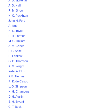
A. D. McKellar
A. D. Hall
R. M. Snow
N. C. Packham
John H. Ford
A. Iggo
N. C. Taylor
E. D. Farmer
M. G. Hollard
A. M. Carter
F. G. Spite
H. Lankow
G. G. Thomson
K. M. Wright
Peter A. Flux
P. E. Tierney
R. K. de Castro
L. O. Simpson
N. G. Chambers
D. G. Austin
E. H. Bryant
C. T. Beck