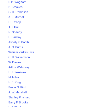
P. B. Waghorn
B. Brookes
G. H. Robinson
A. J. Mitchell
I. E. Coop
J. T. Hall
R. Speedy
L. Barclay
Ashely K. Booth
A. G. Burns
William Parkes Swa...
C. H. Williamson
W. Davies
Arthur Walmsley
I. H. Jenkinson
M. Milne
H. J. King
Bruce G. Kidd
A. W. Marshall
Stanley Pritchard
Barry F. Brooks