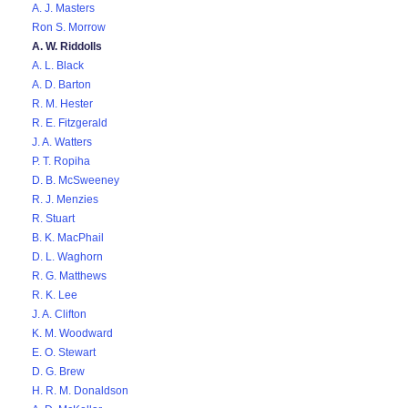
A. J. Masters
Ron S. Morrow
A. W. Riddolls
A. L. Black
A. D. Barton
R. M. Hester
R. E. Fitzgerald
J. A. Watters
P. T. Ropiha
D. B. McSweeney
R. J. Menzies
R. Stuart
B. K. MacPhail
D. L. Waghorn
R. G. Matthews
R. K. Lee
J. A. Clifton
K. M. Woodward
E. O. Stewart
D. G. Brew
H. R. M. Donaldson