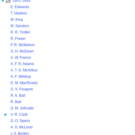
1941-1950
E. Edwards
T. Gliddon
M. King
M. Sanders
R. R. Trotter
R. Fraser
P. R. McMahon
G. H. McEwan
A. W. France
A. F. R. Adams
A. T. G. McArthur
A. F. Wilding
D. M. MacReady
G. S. Fougere
R. A. Ball
R. Ball
G. M. Jefcoate
V. R. Clark
G. O. Speirs
A. G. McLeod
J. A. Burton