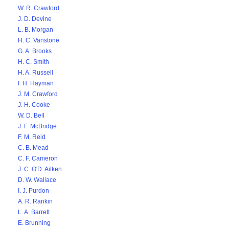
W. R. Crawford
J. D. Devine
L. B. Morgan
H. C. Vanstone
G. A. Brooks
H. C. Smith
H. A. Russell
I. H. Hayman
J. M. Crawford
J. H. Cooke
W. D. Bell
J. F. McBridge
F. M. Reid
C. B. Mead
C. F. Cameron
J. C. O'D. Aitken
D. W. Wallace
I. J. Purdon
A. R. Rankin
L. A. Barrett
E. Brunning