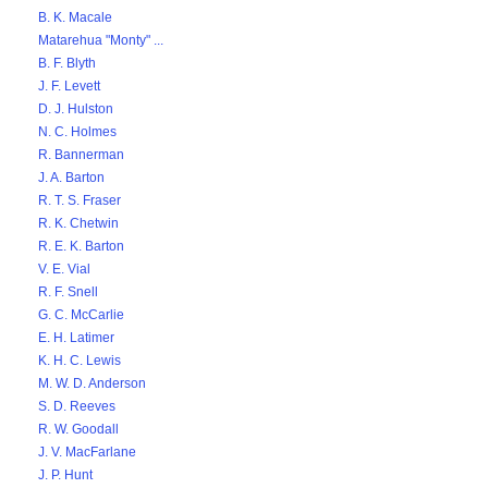
B. K. Macale
Matarehua "Monty" ...
B. F. Blyth
J. F. Levett
D. J. Hulston
N. C. Holmes
R. Bannerman
J. A. Barton
R. T. S. Fraser
R. K. Chetwin
R. E. K. Barton
V. E. Vial
R. F. Snell
G. C. McCarlie
E. H. Latimer
K. H. C. Lewis
M. W. D. Anderson
S. D. Reeves
R. W. Goodall
J. V. MacFarlane
J. P. Hunt