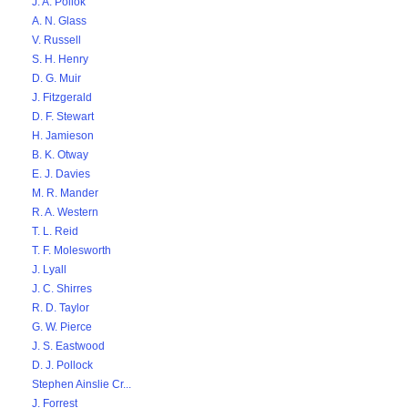
J. A. Pollok
A. N. Glass
V. Russell
S. H. Henry
D. G. Muir
J. Fitzgerald
D. F. Stewart
H. Jamieson
B. K. Otway
E. J. Davies
M. R. Mander
R. A. Western
T. L. Reid
T. F. Molesworth
J. Lyall
J. C. Shirres
R. D. Taylor
G. W. Pierce
J. S. Eastwood
D. J. Pollock
Stephen Ainslie Cr...
J. Forrest