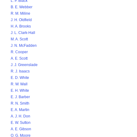
L. P. Black
B. E. Webber
R. M. Miline
J. H. Oldfield
H. A. Brooks
J. L. Clark-Hall
M. A. Scott
J. N. McFadden
R. Cooper
A. E. Scott
J. J. Greenslade
R. J. Isaacs
E. D. White
R. W. Wall
E. H. White
E. J. Barber
R. N. Smith
E. A. Martin
A. J. H. Don
E. W. Sutton
A. E. Gibson
O. G. Moore