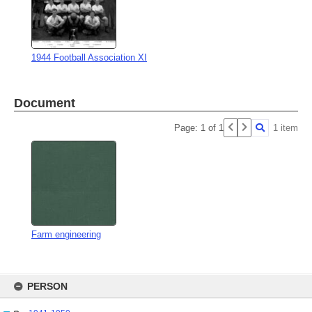
1944 Football Association XI
Document
Page: 1 of 1
1 item
Farm engineering
Skip
to
PERSON
content