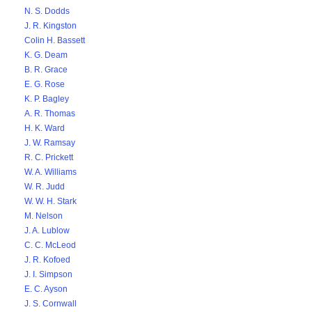
N. S. Dodds
J. R. Kingston
Colin H. Bassett
K. G. Deam
B. R. Grace
E. G. Rose
K. P. Bagley
A. R. Thomas
H. K. Ward
J. W. Ramsay
R. C. Prickett
W. A. Williams
W. R. Judd
W. W. H. Stark
M. Nelson
J. A. Lublow
C. C. McLeod
J. R. Kofoed
J. I. Simpson
E. C. Ayson
J. S. Cornwall