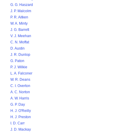
G. G. Haszard
J. P. Malcolm
P. R. Aitken
W. A. Minty
J. G. Barrett
V. J. Meehan
C. N. Moffat
D. Austin
J. R. Dunlop
G. Paton
P. J. Wilkie
L. A. Falconer
W. R. Deans
C. I. Overton
A. C. Norton
A. W. Harris
G. P. Day
H. J. O'Reilly
H. J. Preston
I. D. Carr
J. D. Mackay