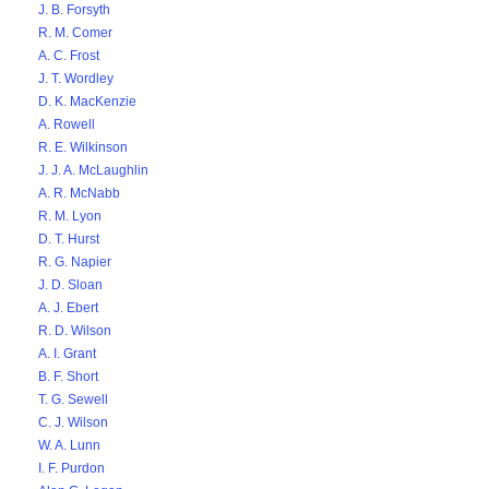
J. B. Forsyth
R. M. Comer
A. C. Frost
J. T. Wordley
D. K. MacKenzie
A. Rowell
R. E. Wilkinson
J. J. A. McLaughlin
A. R. McNabb
R. M. Lyon
D. T. Hurst
R. G. Napier
J. D. Sloan
A. J. Ebert
R. D. Wilson
A. I. Grant
B. F. Short
T. G. Sewell
C. J. Wilson
W. A. Lunn
I. F. Purdon