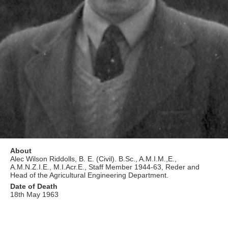
About
Alec Wilson Riddolls, B. E. (Civil). B.Sc., A.M.I.M.,E.,
A.M.N.Z.I.E., M.I.Acr.E., Staff Member 1944-63, Reder and
Head of the Agricultural Engineering Department.
Date of Death
18th May 1963