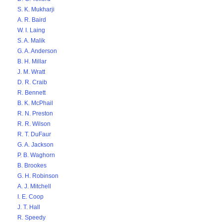
S. K. Mukharji
A. R. Baird
W. I. Laing
S. A. Malik
G. A. Anderson
B. H. Millar
J. M. Wratt
D. R. Craib
R. Bennett
B. K. McPhail
R. N. Preston
R. R. Wilson
R. T. DuFaur
G. A. Jackson
P. B. Waghorn
B. Brookes
G. H. Robinson
A. J. Mitchell
I. E. Coop
J. T. Hall
R. Speedy