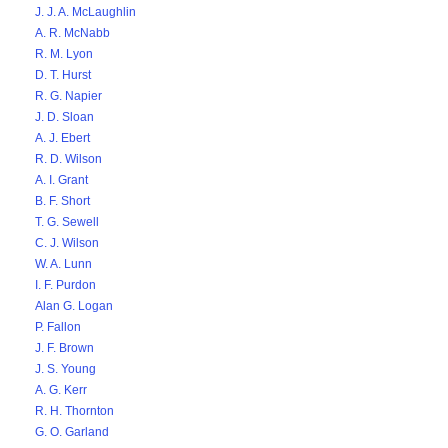
J. J. A. McLaughlin
A. R. McNabb
R. M. Lyon
D. T. Hurst
R. G. Napier
J. D. Sloan
A. J. Ebert
R. D. Wilson
A. I. Grant
B. F. Short
T. G. Sewell
C. J. Wilson
W. A. Lunn
I. F. Purdon
Alan G. Logan
P. Fallon
J. F. Brown
J. S. Young
A. G. Kerr
R. H. Thornton
G. O. Garland