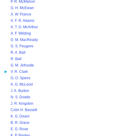
P. R. McMahon
G. H. McEwan
A. W. France
A. F. R. Adams
A. T. G. McArthur
A. F. Wilding
D. M. MacReady
G. S. Fougere
R. A. Ball
R. Ball
G. M. Jefcoate
V. R. Clark
G. O. Speirs
A. G. McLeod
J. A. Burton
N. S. Dodds
J. R. Kingston
Colin H. Bassett
K. G. Deam
B. R. Grace
E. G. Rose
K. P. Bagley