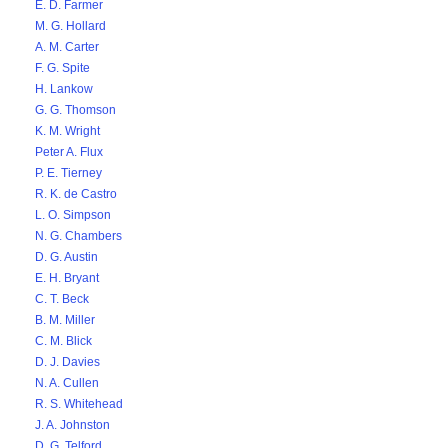
E. D. Farmer
M. G. Hollard
A. M. Carter
F. G. Spite
H. Lankow
G. G. Thomson
K. M. Wright
Peter A. Flux
P. E. Tierney
R. K. de Castro
L. O. Simpson
N. G. Chambers
D. G. Austin
E. H. Bryant
C. T. Beck
B. M. Miller
C. M. Blick
D. J. Davies
N. A. Cullen
R. S. Whitehead
J. A. Johnston
D. G. Telford