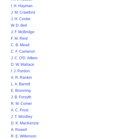
I. H. Hayman
J. M. Crawford
J. H. Cooke
W. D. Bell
J. F. McBridge
F. M. Reid
C. B. Mead
C. F. Cameron
J. C. O'D. Aitken
D. W. Wallace
I. J. Purdon
A. R. Rankin
L. A. Barrett
E. Brunning
J. B. Forsyth
R. M. Comer
A. C. Frost
J. T. Wordley
D. K. MacKenzie
A. Rowell
R. E. Wilkinson