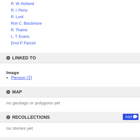
R. W. Holland
R. I. Perry
R. Lord
Ron C. Blackmore
R. Thaine
L. T. Evans
Errol P. Parcell
LINKED TO
Image
Person (2)
MAP
no geotags or polygons yet
RECOLLECTIONS
Add
no stories yet