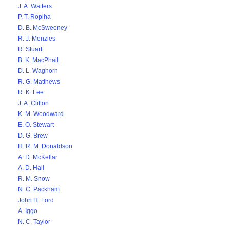
J. A. Watters
P. T. Ropiha
D. B. McSweeney
R. J. Menzies
R. Stuart
B. K. MacPhail
D. L. Waghorn
R. G. Matthews
R. K. Lee
J. A. Clifton
K. M. Woodward
E. O. Stewart
D. G. Brew
H. R. M. Donaldson
A. D. McKellar
A. D. Hall
R. M. Snow
N. C. Packham
John H. Ford
A. Iggo
N. C. Taylor