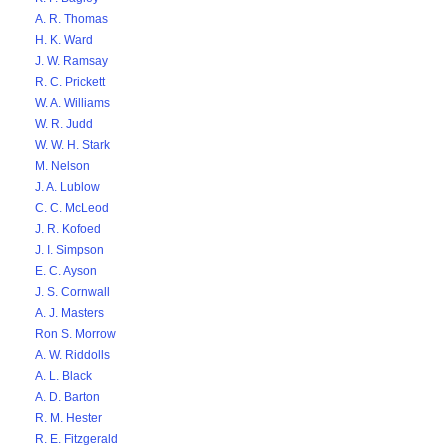
A. R. Thomas
H. K. Ward
J. W. Ramsay
R. C. Prickett
W. A. Williams
W. R. Judd
W. W. H. Stark
M. Nelson
J. A. Lublow
C. C. McLeod
J. R. Kofoed
J. I. Simpson
E. C. Ayson
J. S. Cornwall
A. J. Masters
Ron S. Morrow
A. W. Riddolls
A. L. Black
A. D. Barton
R. M. Hester
R. E. Fitzgerald