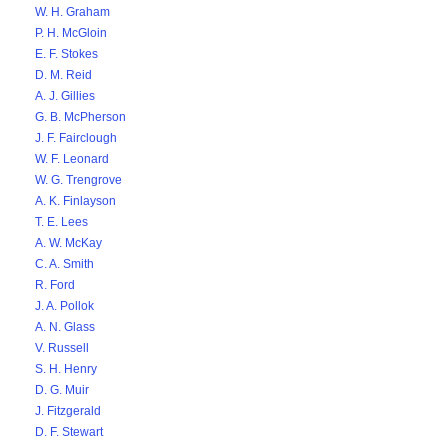
W. H. Graham
P. H. McGloin
E. F. Stokes
D. M. Reid
A. J. Gillies
G. B. McPherson
J. F. Fairclough
W. F. Leonard
W. G. Trengrove
A. K. Finlayson
T. E. Lees
A. W. McKay
C. A. Smith
R. Ford
J. A. Pollok
A. N. Glass
V. Russell
S. H. Henry
D. G. Muir
J. Fitzgerald
D. F. Stewart