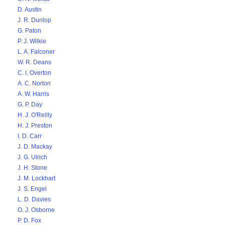
D. Austin
J. R. Dunlop
G. Paton
P. J. Wilkie
L. A. Falconer
W. R. Deans
C. I. Overton
A. C. Norton
A. W. Harris
G. P. Day
H. J. O'Reilly
H. J. Preston
I. D. Carr
J. D. Mackay
J. G. Ulrich
J. H. Stone
J. M. Lockhart
J. S. Engel
L. D. Davies
O. J. Osborne
P. D. Fox