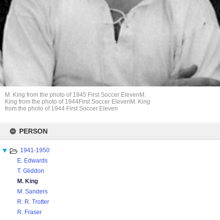
M. King from the photo of 1945 First Soccer ElevenM.
King from the photo of 1944First Soccer ElevenM. King
from the photo of 1944 First Soccer Eleven
Skip
to
PERSON
content
1941-1950
E. Edwards
T. Gliddon
M. King
M. Sanders
R. R. Trotter
R. Fraser