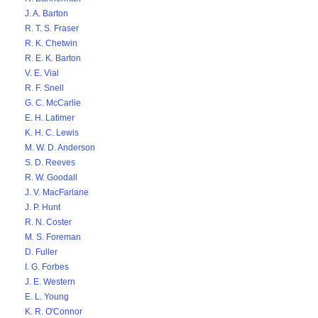
J. A. Barton
R. T. S. Fraser
R. K. Chetwin
R. E. K. Barton
V. E. Vial
R. F. Snell
G. C. McCarlie
E. H. Latimer
K. H. C. Lewis
M. W. D. Anderson
S. D. Reeves
R. W. Goodall
J. V. MacFarlane
J. P. Hunt
R. N. Coster
M. S. Foreman
D. Fuller
I. G. Forbes
J. E. Western
E. L. Young
K. R. O'Connor