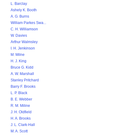
L. Barclay
Ashely K. Booth
A. G. Burns
William Parkes Swa...
C. H. Williamson
W. Davies
Arthur Walmsley
I. H. Jenkinson
M. Milne
H. J. King
Bruce G. Kidd
A. W. Marshall
Stanley Pritchard
Barry F. Brooks
L. P. Black
B. E. Webber
R. M. Miline
J. H. Oldfield
H. A. Brooks
J. L. Clark-Hall
M. A. Scott