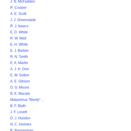
J. N. McFadden
R. Cooper
A. E. Scott
J. J. Greenslade
R. J. Isaacs
E. D. White
R. W. Wall
E. H. White
E. J. Barber
R. N. Smith
E. A. Martin
A. J. H. Don
E. W. Sutton
A. E. Gibson
O. G. Moore
B. K. Macale
Matarehua "Monty" ...
B. F. Blyth
J. F. Levett
D. J. Hulston
N. C. Holmes
R. Bannerman