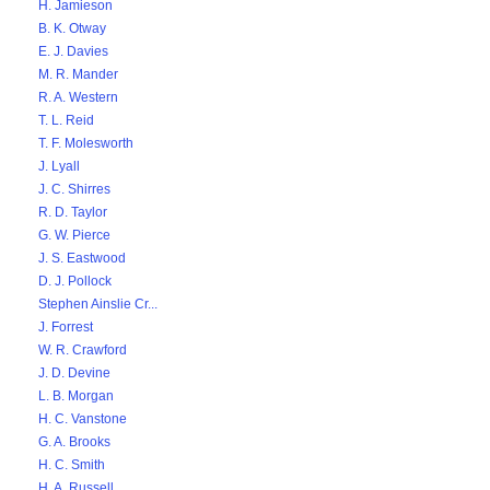
H. Jamieson
B. K. Otway
E. J. Davies
M. R. Mander
R. A. Western
T. L. Reid
T. F. Molesworth
J. Lyall
J. C. Shirres
R. D. Taylor
G. W. Pierce
J. S. Eastwood
D. J. Pollock
Stephen Ainslie Cr...
J. Forrest
W. R. Crawford
J. D. Devine
L. B. Morgan
H. C. Vanstone
G. A. Brooks
H. C. Smith
H. A. Russell