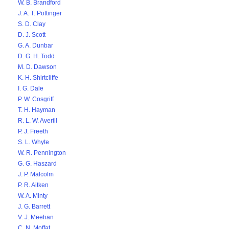
W. B. Brandford
J. A. T. Pottinger
S. D. Clay
D. J. Scott
G. A. Dunbar
D. G. H. Todd
M. D. Dawson
K. H. Shirtcliffe
I. G. Dale
P. W. Cosgriff
T. H. Hayman
R. L. W. Averill
P. J. Freeth
S. L. Whyte
W. R. Pennington
G. G. Haszard
J. P. Malcolm
P. R. Aitken
W. A. Minty
J. G. Barrett
V. J. Meehan
C. N. Moffat