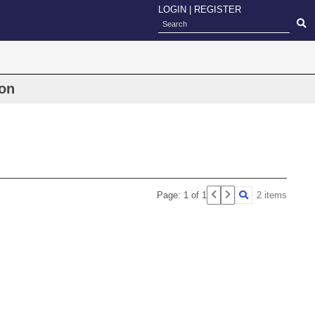
LOGIN
|
REGISTER
on
Page: 1 of 1
2 items