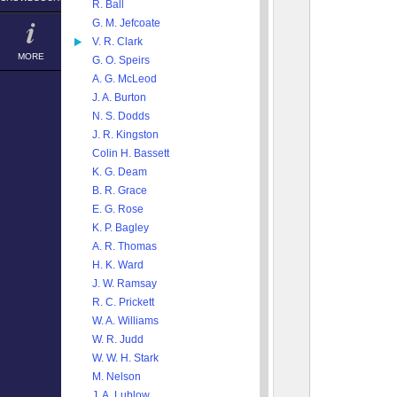
R. Ball
G. M. Jefcoate
V. R. Clark
MORE
G. O. Speirs
A. G. McLeod
J. A. Burton
N. S. Dodds
J. R. Kingston
Colin H. Bassett
K. G. Deam
B. R. Grace
E. G. Rose
K. P. Bagley
A. R. Thomas
H. K. Ward
J. W. Ramsay
R. C. Prickett
W. A. Williams
W. R. Judd
W. W. H. Stark
M. Nelson
J. A. Lublow