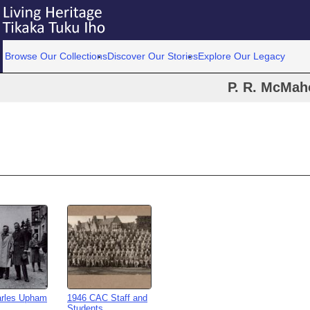
Browse Our Collections
Discover Our Stories
Explore Our Legacy
P. R. McMah
arles Upham
1946 CAC Staff and
Students