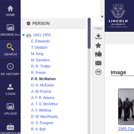
Skip
to
content
HOME
PERSON
TOOLS
BROWSE ALL
1941-1950
E. Edwards
T. Gliddon
M. King
SEARCH
M. Sanders
R. R. Trotter
Image
R. Fraser
MY HISTORY
P. R. McMahon
G. H. McEwan
A. W. France
LOGIN
A. F. R. Adams
A. T. G. McArthur
A. F. Wilding
UPLOAD
D. M. MacReady
G. S. Fougere
1945 Ch
R. A. Ball
CROWDSOURCE