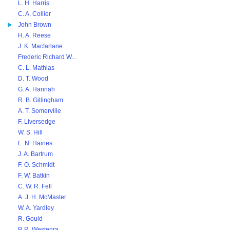
L. H. Harris
C. A. Collier
John Brown
H. A. Reese
J. K. Macfarlane
Frederic Richard W...
C. L. Mathias
D. T. Wood
G. A. Hannah
R. B. Gillingham
A. T. Somerville
F. Liversedge
W. S. Hill
L. N. Haines
J. A. Bartrum
F. O. Schmidt
F. W. Batkin
C. W. R. Fell
A. J. H. McMaster
W. A. Yardley
R. Gould
P. R. Westenra