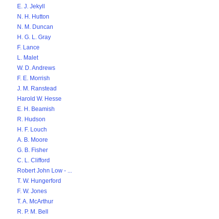
E. J. Jekyll
N. H. Hutton
N. M. Duncan
H. G. L. Gray
F. Lance
L. Malet
W. D. Andrews
F. E. Morrish
J. M. Ranstead
Harold W. Hesse
E. H. Beamish
R. Hudson
H. F. Louch
A. B. Moore
G. B. Fisher
C. L. Clifford
Robert John Low - ...
T. W. Hungerford
F. W. Jones
T. A. McArthur
R. P. M. Bell