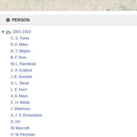
Skip
to
PERSON
content
1901-1910
C. S. Tonks
P. G. Miles
H. T. Wigley
B. F. Dive
W. L. Ranstead
C. A. Eckford
J. E. Goodall
G. L. Stead
L. E. Horn
A. A. Mays
C. H. Webb
J. Watchorn
A. J. S. Richardson
D. Orr
W. Marcroft
H. W. Peryman