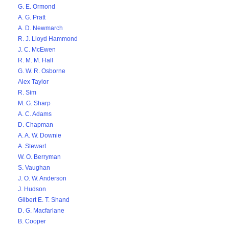
G. E. Ormond
A. G. Pratt
A. D. Newmarch
R. J. Lloyd Hammond
J. C. McEwen
R. M. M. Hall
G. W. R. Osborne
Alex Taylor
R. Sim
M. G. Sharp
A. C. Adams
D. Chapman
A. A. W. Downie
A. Stewart
W. O. Berryman
S. Vaughan
J. O. W. Anderson
J. Hudson
Gilbert E. T. Shand
D. G. Macfarlane
B. Cooper