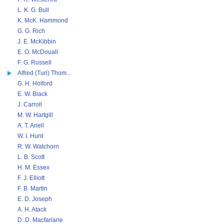
L. K. G. Bull
K. McK. Hammond
G. G. Rich
J. E. McKibbin
E. O. McDouall
F. G. Russell
Alfred (Turi) Thom...
G. H. Holford
E. W. Black
J. Carroll
M. W. Hartgill
A. T. Ariell
W. I. Hunt
R. W. Watchorn
L. B. Scott
H. M. Essex
F. J. Elliott
F. B. Martin
E. D. Joseph
A. H. Atack
D. D. Macfarlane