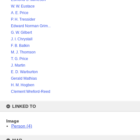
W. W. Eustace
A. E. Price
P. H. Tressider
Edward Norman Grim...
G. W. Gilbert
J. I. Chrystall
F. B. Batkin
M. J. Thomson
T. G. Price
J. Martin
E. D. Warburton
Gerald Mathias
H. M. Hogben
Clement Wreford-Reed
LINKED TO
Image
Person (4)