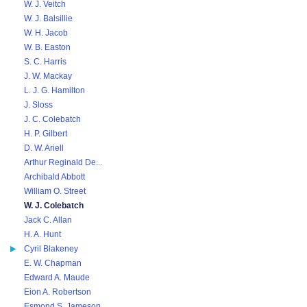
W. J. Veitch
W. J. Balsillie
W. H. Jacob
W. B. Easton
S. C. Harris
J. W. Mackay
L. J. G. Hamilton
J. Sloss
J. C. Colebatch
H. P. Gilbert
D. W. Ariell
Arthur Reginald De...
Archibald Abbott
William O. Street
W. J. Colebatch
Jack C. Allan
H. A. Hunt
Cyril Blakeney
E. W. Chapman
Edward A. Maude
Eion A. Robertson
Esmond S. Jameson