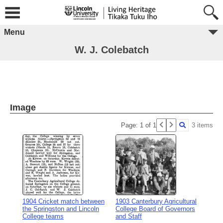
Menu
W. J. Colebatch
Image
Page: 1 of 1
3 items
1904 Cricket match between
1903 Canterbury Agricultural
the Springston and Lincoln
College Board of Governors
College teams
and Staff