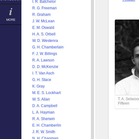
I. R. Batchelor
R. G. Freeman
R. Graham
MORE
J. W. McLean
E. M. Oswald
H. A. S. Orbell
W. D. Westenra
G. H. Chamberlain
F. J. W. Billings
R. A. Lawson
D. D. McKenzie
I. T. Van Asch
G. H. Stace
K. Gray
M. E. S. Lockhart
T. A. Selwo
W. S. Allan
Fifteen
D. A. Campbell
L. A. Hayman
R. A. Sherwin
E. H. Chamberlin
J. R. W. Smith
N. H. Chapman