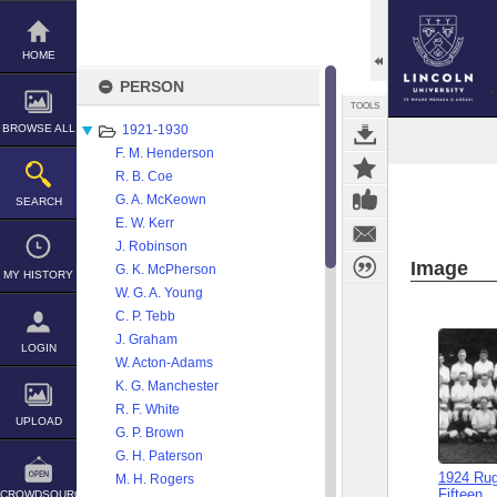
Skip
to
content
HOME
PERSON
TOOLS
BROWSE ALL
1921-1930
F. M. Henderson
R. B. Coe
G. A. McKeown
SEARCH
E. W. Kerr
J. Robinson
Image
G. K. McPherson
MY HISTORY
W. G. A. Young
C. P. Tebb
J. Graham
LOGIN
W. Acton-Adams
K. G. Manchester
R. F. White
UPLOAD
G. P. Brown
G. H. Paterson
1924 Ru
M. H. Rogers
Fifteen
CROWDSOURCE