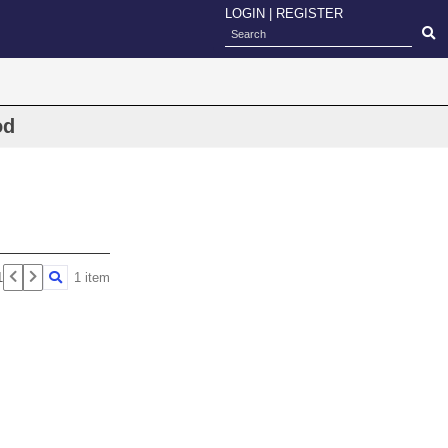
LOGIN
|
REGISTER
od
1
1 item