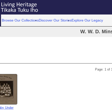
Browse Our Collections
Discover Our Stories
Explore Our Legacy
W. W. D. Min
Page: 1 of 
gby Under