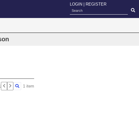
LOGIN
|
REGISTER
son
1
1 item