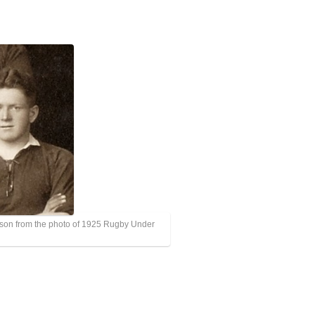
nson from the photo of 1925 Rugby Under