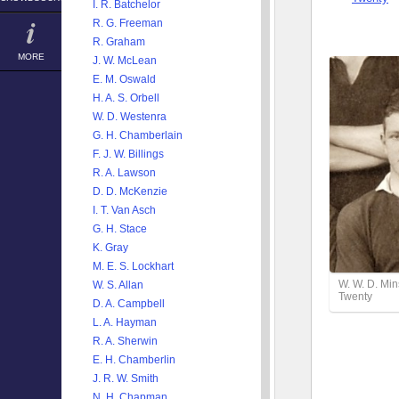
I. R. Batchelor
R. G. Freeman
R. Graham
MORE
J. W. McLean
E. M. Oswald
H. A. S. Orbell
W. D. Westenra
G. H. Chamberlain
F. J. W. Billings
R. A. Lawson
D. D. McKenzie
I. T. Van Asch
G. H. Stace
K. Gray
M. E. S. Lockhart
W. W. D. Mi
W. S. Allan
Twenty
D. A. Campbell
L. A. Hayman
R. A. Sherwin
E. H. Chamberlin
J. R. W. Smith
N. H. Chapman