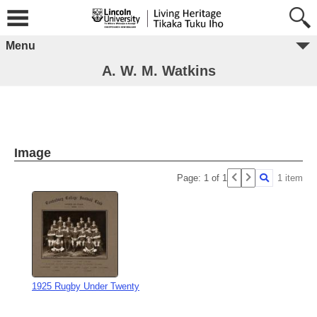
Menu
A. W. M. Watkins
Image
Page: 1 of 1
1 item
1925 Rugby Under Twenty