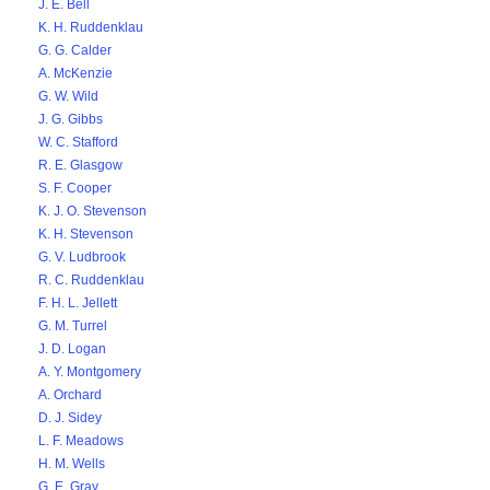
J. E. Bell
K. H. Ruddenklau
G. G. Calder
A. McKenzie
G. W. Wild
J. G. Gibbs
W. C. Stafford
R. E. Glasgow
S. F. Cooper
K. J. O. Stevenson
K. H. Stevenson
G. V. Ludbrook
R. C. Ruddenklau
F. H. L. Jellett
G. M. Turrel
J. D. Logan
A. Y. Montgomery
A. Orchard
D. J. Sidey
L. F. Meadows
H. M. Wells
G. E. Gray