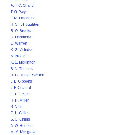
A. T. C. Shand
T. G. Page
F. M. Larcombe
H. S. F. Houghton
R. O. Brooks
D. Lockhead
G. Warren
K. G. McIndoe
S. Brooks
K. E. McKinnon
B. N. Thomas
R. G. Hunter-Weston
J. L. Gibbons
J. F. Orchard
C. C. Leitch
H. R. Miller
S. Mills
C. L. Gillies
S. C. Childs
A. W. Hudson
M. M. Musgrave