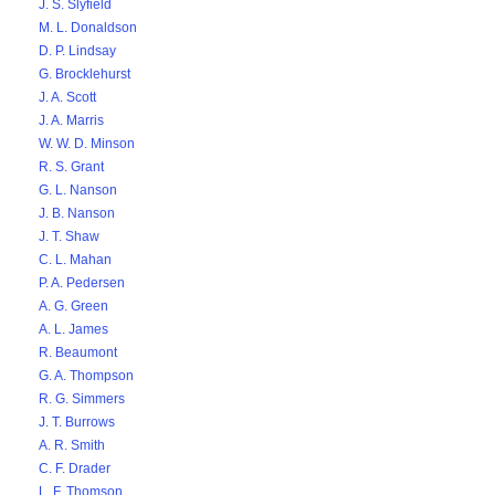
J. S. Slyfield
M. L. Donaldson
D. P. Lindsay
G. Brocklehurst
J. A. Scott
J. A. Marris
W. W. D. Minson
R. S. Grant
G. L. Nanson
J. B. Nanson
J. T. Shaw
C. L. Mahan
P. A. Pedersen
A. G. Green
A. L. James
R. Beaumont
G. A. Thompson
R. G. Simmers
J. T. Burrows
A. R. Smith
C. F. Drader
L. F. Thomson