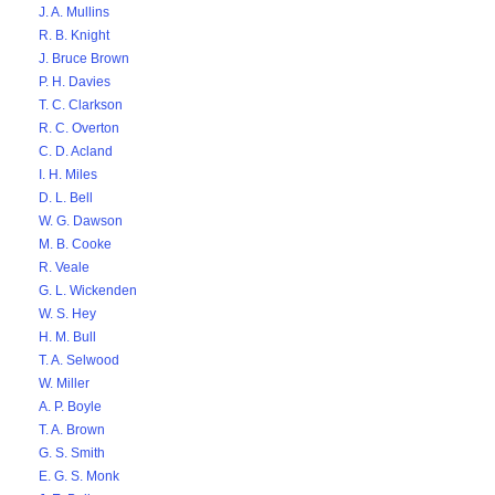
J. A. Mullins
R. B. Knight
J. Bruce Brown
P. H. Davies
T. C. Clarkson
R. C. Overton
C. D. Acland
I. H. Miles
D. L. Bell
W. G. Dawson
M. B. Cooke
R. Veale
G. L. Wickenden
W. S. Hey
H. M. Bull
T. A. Selwood
W. Miller
A. P. Boyle
T. A. Brown
G. S. Smith
E. G. S. Monk