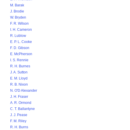
M. Barak
J. Brodie
W. Bryden
F. R. Wilson
I. H. Cameron
R. Lublow
E. P. L. Cooke
F. D. Gibson
E. McPherson
I. S. Rennie
R. H. Burnes
J. A. Sutton
E. M. Lloyd
R. B. Nixon
N. O'D Alexander
J. H. Fraser
A. R. Ormond
C. T. Ballantyne
J. J. Pease
F. M. Riley
R. H. Burns