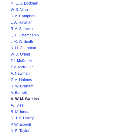
M. E. S. Lockhart
W. S. Allan
D. A. Campbell
L. A. Hayman
R. A. Sherwin
E. H. Chamberlin
J. R. W. Smith
N. H. Chapman
W. D. Orbell
T. I. McKenzie
T. A. McKellar
A. Newman
G. A. Holmes
R. W. Graham
A. Burnett
A. W. M. Watkins
A. Tylee
R. M. Innes
D. J. B. Halley
P. Whaipooti
N. E. Taylor