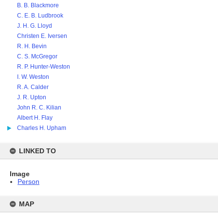
B. B. Blackmore
C. E. B. Ludbrook
J. H. G. Lloyd
Christen E. Iversen
R. H. Bevin
C. S. McGregor
R. P. Hunter-Weston
I. W. Weston
R. A. Calder
J. R. Upton
John R. C. Kilian
Albert H. Flay
Charles H. Upham
LINKED TO
Image
Person
MAP