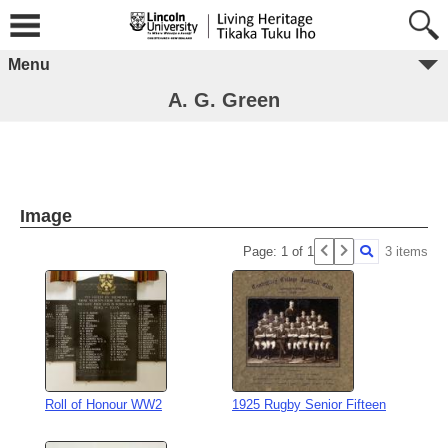
Menu
A. G. Green
Image
Page: 1 of 1
3 items
Roll of Honour WW2
1925 Rugby Senior Fifteen