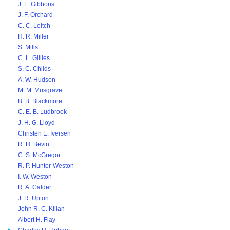
J. L. Gibbons
J. F. Orchard
C. C. Leitch
H. R. Miller
S. Mills
C. L. Gillies
S. C. Childs
A. W. Hudson
M. M. Musgrave
B. B. Blackmore
C. E. B. Ludbrook
J. H. G. Lloyd
Christen E. Iversen
R. H. Bevin
C. S. McGregor
R. P. Hunter-Weston
I. W. Weston
R. A. Calder
J. R. Upton
John R. C. Kilian
Albert H. Flay