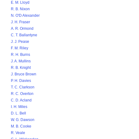
E. M. Lloyd
R. B. Nixon
N. O'D Alexander
J. H. Fraser
A. R. Ormond
C. T. Ballantyne
J. J. Pease
F. M. Riley
R. H. Burns
J. A. Mullins
R. B. Knight
J. Bruce Brown
P. H. Davies
T. C. Clarkson
R. C. Overton
C. D. Acland
I. H. Miles
D. L. Bell
W. G. Dawson
M. B. Cooke
R. Veale