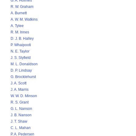
G. A. Holmes
R. W. Graham
A. Burnett
A. W. M. Watkins
A. Tylee
R. M. Innes
D. J. B. Halley
P. Whaipooti
N. E. Taylor
J. S. Slyfield
M. L. Donaldson
D. P. Lindsay
G. Brocklehurst
J. A. Scott
J. A. Marris
W. W. D. Minson
R. S. Grant
G. L. Nanson
J. B. Nanson
J. T. Shaw
C. L. Mahan
P. A. Pedersen