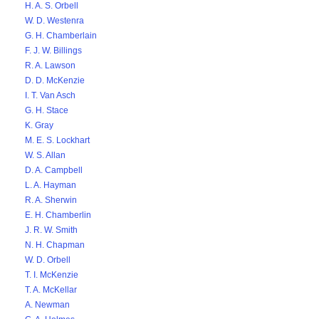
H. A. S. Orbell
W. D. Westenra
G. H. Chamberlain
F. J. W. Billings
R. A. Lawson
D. D. McKenzie
I. T. Van Asch
G. H. Stace
K. Gray
M. E. S. Lockhart
W. S. Allan
D. A. Campbell
L. A. Hayman
R. A. Sherwin
E. H. Chamberlin
J. R. W. Smith
N. H. Chapman
W. D. Orbell
T. I. McKenzie
T. A. McKellar
A. Newman