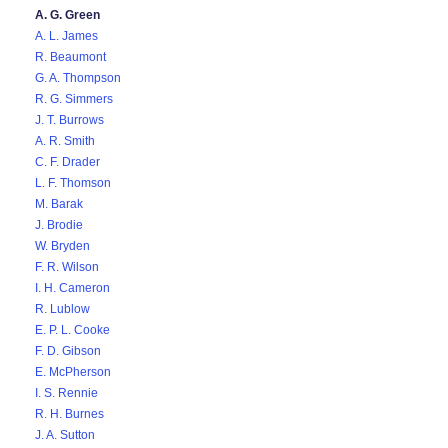
A. G. Green
A. L. James
R. Beaumont
G. A. Thompson
R. G. Simmers
J. T. Burrows
A. R. Smith
C. F. Drader
L. F. Thomson
M. Barak
J. Brodie
W. Bryden
F. R. Wilson
I. H. Cameron
R. Lublow
E. P. L. Cooke
F. D. Gibson
E. McPherson
I. S. Rennie
R. H. Burnes
J. A. Sutton