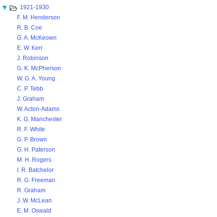
1921-1930
F. M. Henderson
R. B. Coe
G. A. McKeown
E. W. Kerr
J. Robinson
G. K. McPherson
W. G. A. Young
C. P. Tebb
J. Graham
W. Acton-Adams
K. G. Manchester
R. F. White
G. P. Brown
G. H. Paterson
M. H. Rogers
I. R. Batchelor
R. G. Freeman
R. Graham
J. W. McLean
E. M. Oswald