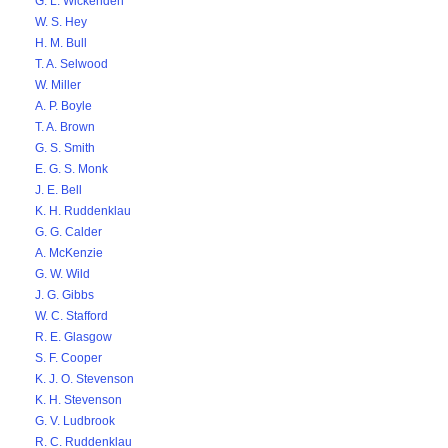
G. L. Wickenden
W. S. Hey
H. M. Bull
T. A. Selwood
W. Miller
A. P. Boyle
T. A. Brown
G. S. Smith
E. G. S. Monk
J. E. Bell
K. H. Ruddenklau
G. G. Calder
A. McKenzie
G. W. Wild
J. G. Gibbs
W. C. Stafford
R. E. Glasgow
S. F. Cooper
K. J. O. Stevenson
K. H. Stevenson
G. V. Ludbrook
R. C. Ruddenklau