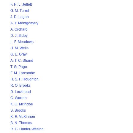
F. H. L. Jellett
G. M. Turrel
J. D. Logan
A. Y. Montgomery
A. Orchard
D. J. Sidey
L. F. Meadows
H. M. Wells
G. E. Gray
A. T. C. Shand
T. G. Page
F. M. Larcombe
H. S. F. Houghton
R. O. Brooks
D. Lockhead
G. Warren
K. G. McIndoe
S. Brooks
K. E. McKinnon
B. N. Thomas
R. G. Hunter-Weston