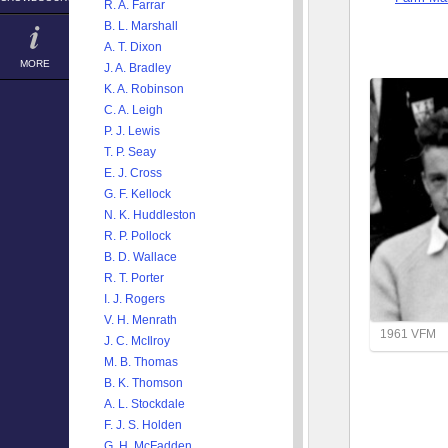
R. A. Farrar
B. L. Marshall
A. T. Dixon
MORE
J. A. Bradley
K. A. Robinson
C. A. Leigh
P. J. Lewis
T. P. Seay
E. J. Cross
G. F. Kellock
N. K. Huddleston
R. P. Pollock
B. D. Wallace
R. T. Porter
I. J. Rogers
V. H. Menrath
1961 VFM
J. C. McIlroy
M. B. Thomas
B. K. Thomson
A. L. Stockdale
F. J. S. Holden
G. H. McFadden