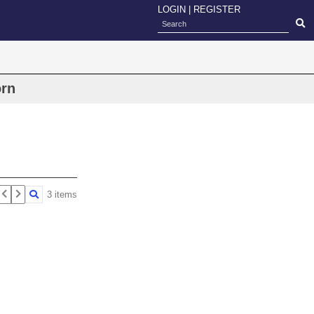
LOGIN
|
REGISTER
orn
3 items