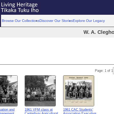
Browse Our Collections
Discover Our Stories
Explore Our Legacy
W. A. Clegh
Page: 1 of 1
uation and
1961 VFM class at
1961 CAC Students'
nagement
Canterbury Agricultural
Association Executive