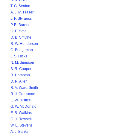
T. G. Seaton
A. J. M. Fraser
J. F. Styrgess
P. R. Barnes
O. E. Small
D. B. Smythe
R. W. Henderson
C. Bridgeman
J. S. Hicks
N. M. Simpson
B. R. Cooper
R. Hampton
D. R. Allen
R. A. Ward-Smith
R. J. Crossman
E. W. Justice
G. W. McDonald
E. B. Watkins
G. J. Rowsell
W. E. Stevens
A. J. Banks