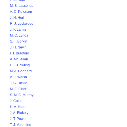
M. B. Lascelles
A. C. Peterson
J. N. Hurt
R. J. Lockwood
J. P. Larmer
M. C. Lynds
S. T. Borkin
J. H. Nevin
I. T. Bradford
A. McLellan
L. J. Dowling
M. A. Goddard
A. J. Walsh
J. G. Dickie
M. E. Clark
S. M. C. Murray
J. Collie
H. A. Hunt
J. A. Blakely
J. T. Power
T. J. Valentine