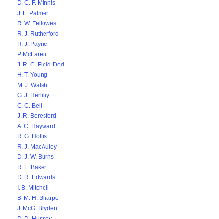
D. C. F. Minnis
J. L. Palmer
R. W. Fellowes
R. J. Rutherford
R. J. Payne
P. McLaren
J. R. C. Field-Dod...
H. T. Young
M. J. Walsh
G. J. Herlihy
C. C. Bell
J. R. Beresford
A. C. Hayward
R. G. Hollis
R. J. MacAuley
D. J. W. Burns
R. L. Baker
D. R. Edwards
I. B. Mitchell
B. M. H. Sharpe
J. McG. Bryden
D. D. Hussey