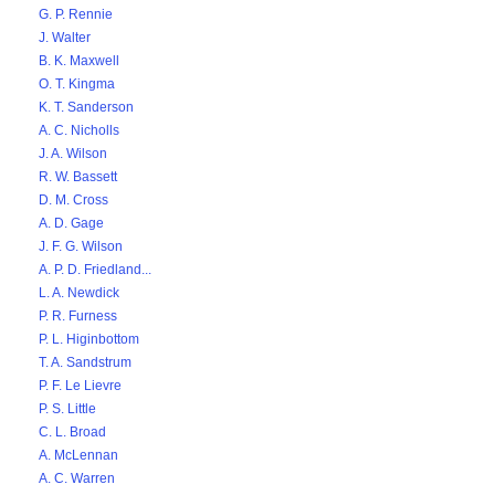
G. P. Rennie
J. Walter
B. K. Maxwell
O. T. Kingma
K. T. Sanderson
A. C. Nicholls
J. A. Wilson
R. W. Bassett
D. M. Cross
A. D. Gage
J. F. G. Wilson
A. P. D. Friedland...
L. A. Newdick
P. R. Furness
P. L. Higinbottom
T. A. Sandstrum
P. F. Le Lievre
P. S. Little
C. L. Broad
A. McLennan
A. C. Warren