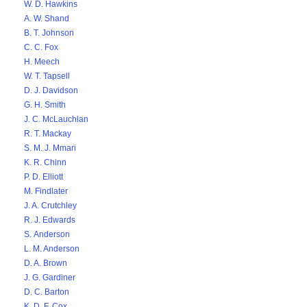
W. D. Hawkins
A. W. Shand
B. T. Johnson
C. C. Fox
H. Meech
W. T. Tapsell
D. J. Davidson
G. H. Smith
J. C. McLauchlan
R. T. Mackay
S. M. J. Mmari
K. R. Chinn
P. D. Elliott
M. Findlater
J. A. Crutchley
R. J. Edwards
S. Anderson
L. M. Anderson
D. A. Brown
J. G. Gardiner
D. C. Barton
K. D. F. Cox