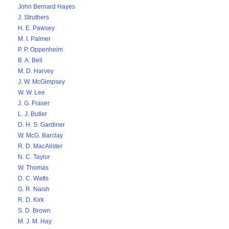
John Bernard Hayes
J. Struthers
H. E. Pawsey
M. I. Palmer
P. P. Oppenheim
B. A. Bell
M. D. Harvey
J. W. McGimpsey
W. W. Lee
J. G. Fraser
L. J. Butler
D. H. S. Gardiner
W. McG. Barclay
R. D. MacAlister
N. C. Taylor
W. Thomas
D. C. Watts
G. R. Naish
R. D. Kirk
S. D. Brown
M. J. M. Hay