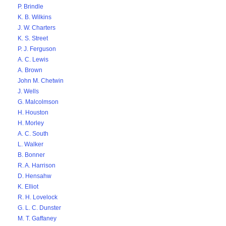
P. Brindle
K. B. Wilkins
J. W. Charters
K. S. Street
P. J. Ferguson
A. C. Lewis
A. Brown
John M. Chetwin
J. Wells
G. Malcolmson
H. Houston
H. Morley
A. C. South
L. Walker
B. Bonner
R. A. Harrison
D. Hensahw
K. Elliot
R. H. Lovelock
G. L. C. Dunster
M. T. Gaffaney