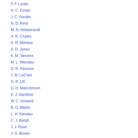
P. F. Locke
H. C. Foster
J. C. Forster
N. D. Reid
M. N. Hildebrandt
A. R. Challis
A. R. Milmine
A. D. Jones
K. M. Stevens
M. L. Wensley
D. R. Parsons
J. M. LeCren
G. R. Lill
G. H. Malcolmson
E. J. Gardiner
W. C. Howard
B. G. Martin
L. H. Karatau
C. J. Bargh
J. J. Ryan
J. G. Brown