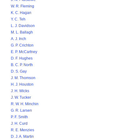
W. R. Fleming
K. C. Hagan
Y. C. Teh
L. J. Davidson
M. L. Ballagh
A. J. Inch
G. P. Crichton
E. P. McCartney
D. F. Hughes
B. C. P. North
D. S. Gay
J. M. Thomson
H. J. Houston
J. H. Wicks
J. W. Tucker
R. W. H. Minchin
G. R. Larsen
P. F. Smith
J. H. Curd
R. E. Menzies
D. J. A. Martin