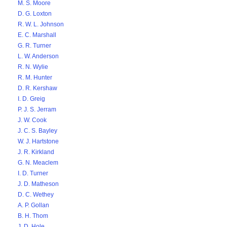
M. S. Moore
D. G. Loxton
R. W. L. Johnson
E. C. Marshall
G. R. Turner
L. W. Anderson
R. N. Wylie
R. M. Hunter
D. R. Kershaw
I. D. Greig
P. J. S. Jerram
J. W. Cook
J. C. S. Bayley
W. J. Hartstone
J. R. Kirkland
G. N. Meaclem
I. D. Turner
J. D. Matheson
D. C. Wethey
A. P. Gollan
B. H. Thom
J. D. Hole