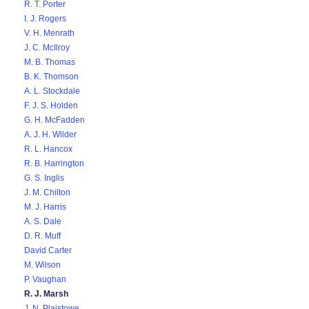
R. T. Porter
I. J. Rogers
V. H. Menrath
J. C. McIlroy
M. B. Thomas
B. K. Thomson
A. L. Stockdale
F. J. S. Holden
G. H. McFadden
A. J. H. Wilder
R. L. Hancox
R. B. Harrington
G. S. Inglis
J. M. Chilton
M. J. Harris
A. S. Dale
D. R. Muff
David Carter
M. Wilson
P. Vaughan
R. J. Marsh
J. N. Plaistowe