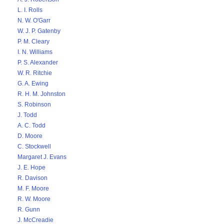
L. I. Rolls
N. W. O'Garr
W. J. P. Gatenby
P. M. Cleary
I. N. Williams
P. S. Alexander
W. R. Ritchie
G. A. Ewing
R. H. M. Johnston
S. Robinson
J. Todd
A. C. Todd
D. Moore
C. Stockwell
Margaret J. Evans
J. E. Hope
R. Davison
M. F. Moore
R. W. Moore
R. Gunn
J. McCreadie