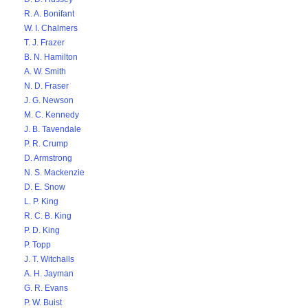
R. A. Bonifant
W. I. Chalmers
T. J. Frazer
B. N. Hamilton
A. W. Smith
N. D. Fraser
J. G. Newson
M. C. Kennedy
J. B. Tavendale
P. R. Crump
D. Armstrong
N. S. Mackenzie
D. E. Snow
L. P. King
R. C. B. King
P. D. King
P. Topp
J. T. Witchalls
A. H. Jayman
G. R. Evans
P. W. Buist