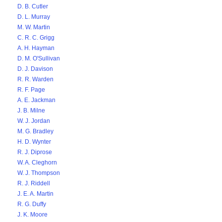
D. B. Cutler
D. L. Murray
M. W. Martin
C. R. C. Grigg
A. H. Hayman
D. M. O'Sullivan
D. J. Davison
R. R. Warden
R. F. Page
A. E. Jackman
J. B. Milne
W. J. Jordan
M. G. Bradley
H. D. Wynter
R. J. Diprose
W. A. Cleghorn
W. J. Thompson
R. J. Riddell
J. E. A. Martin
R. G. Duffy
J. K. Moore