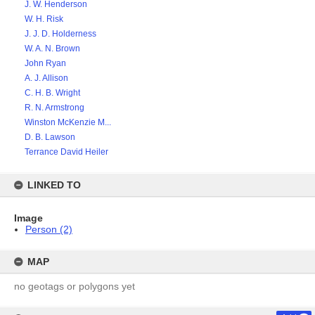
J. W. Henderson
W. H. Risk
J. J. D. Holderness
W. A. N. Brown
John Ryan
A. J. Allison
C. H. B. Wright
R. N. Armstrong
Winston McKenzie M...
D. B. Lawson
Terrance David Heiler
LINKED TO
Image
Person (2)
MAP
no geotags or polygons yet