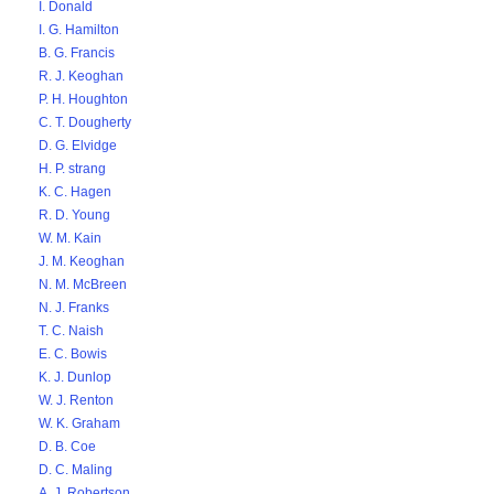
I. Donald
I. G. Hamilton
B. G. Francis
R. J. Keoghan
P. H. Houghton
C. T. Dougherty
D. G. Elvidge
H. P. strang
K. C. Hagen
R. D. Young
W. M. Kain
J. M. Keoghan
N. M. McBreen
N. J. Franks
T. C. Naish
E. C. Bowis
K. J. Dunlop
W. J. Renton
W. K. Graham
D. B. Coe
D. C. Maling
A. J. Robertson