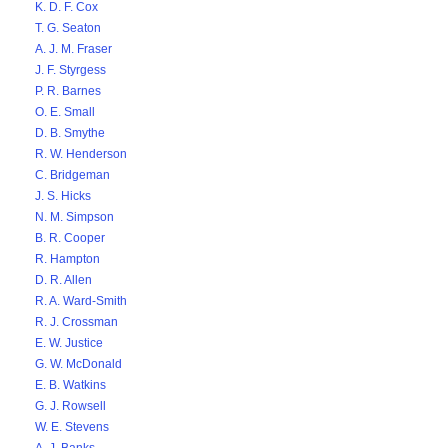
K. D. F. Cox
T. G. Seaton
A. J. M. Fraser
J. F. Styrgess
P. R. Barnes
O. E. Small
D. B. Smythe
R. W. Henderson
C. Bridgeman
J. S. Hicks
N. M. Simpson
B. R. Cooper
R. Hampton
D. R. Allen
R. A. Ward-Smith
R. J. Crossman
E. W. Justice
G. W. McDonald
E. B. Watkins
G. J. Rowsell
W. E. Stevens