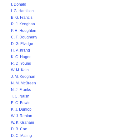
I. Donald
I. G. Hamilton
B. G. Francis
R. J. Keoghan
P. H. Houghton
C. T. Dougherty
D. G. Elvidge
H. P. strang
K. C. Hagen
R. D. Young
W. M. Kain
J. M. Keoghan
N. M. McBreen
N. J. Franks
T. C. Naish
E. C. Bowis
K. J. Dunlop
W. J. Renton
W. K. Graham
D. B. Coe
D. C. Maling