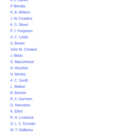
A. J. Banks
P. Brindle
K. B. Wilkins
J. W. Charters
K. S. Street
P. J. Ferguson
A. C. Lewis
A. Brown
John M. Chetwin
J. Wells
G. Malcolmson
H. Houston
H. Morley
A. C. South
L. Walker
B. Bonner
R. A. Harrison
D. Hensahw
K. Elliot
R. H. Lovelock
G. L. C. Dunster
M. T. Gaffaney