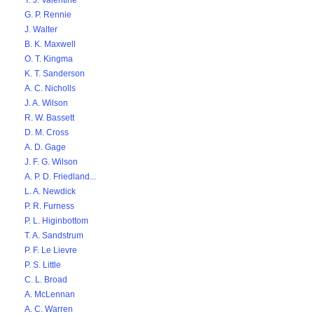
T. J. Valentine
G. P. Rennie
J. Walter
B. K. Maxwell
O. T. Kingma
K. T. Sanderson
A. C. Nicholls
J. A. Wilson
R. W. Bassett
D. M. Cross
A. D. Gage
J. F. G. Wilson
A. P. D. Friedland...
L. A. Newdick
P. R. Furness
P. L. Higinbottom
T. A. Sandstrum
P. F. Le Lievre
P. S. Little
C. L. Broad
A. McLennan
A. C. Warren