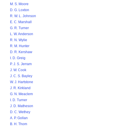
M. S. Moore
D. G. Loxton
R. W. L. Johnson
E. C. Marshall
G. R. Turner
L. W. Anderson
R. N. Wylie
R. M. Hunter
D. R. Kershaw
I. D. Greig
P. J. S. Jerram
J. W. Cook
J. C. S. Bayley
W. J. Hartstone
J. R. Kirkland
G. N. Meaclem
I. D. Turner
J. D. Matheson
D. C. Wethey
A. P. Gollan
B. H. Thom