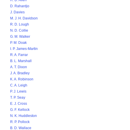
R. D. Allen
D. Rahardjo
J. Davies
M. J. H. Davidson
R. D. Lough
N. D. Collie
G. M. Walker
P. M. Doak
I. P. James-Martin
R. A. Farrar
B. L. Marshall
A. T. Dixon
J. A. Bradley
K. A. Robinson
C. A. Leigh
P. J. Lewis
T. P. Seay
E. J. Cross
G. F. Kellock
N. K. Huddleston
R. P. Pollock
B. D. Wallace