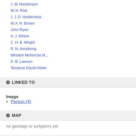
J. W. Henderson
W. H. Risk
J. J. D. Holderness
W. A. N. Brown
John Ryan
A. J. Allison
C. H. B. Wright
R. N. Armstrong
Winston McKenzie M...
D. B. Lawson
Terrance David Heiler
LINKED TO
Image
Person (4)
MAP
no geotags or polygons yet