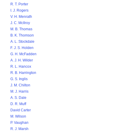
R. T. Porter
I. J. Rogers
V. H. Menrath
J. C. McIlroy
M. B. Thomas
B. K. Thomson
A. L. Stockdale
F. J. S. Holden
G. H. McFadden
A. J. H. Wilder
R. L. Hancox
R. B. Harrington
G. S. Inglis
J. M. Chilton
M. J. Harris
A. S. Dale
D. R. Muff
David Carter
M. Wilson
P. Vaughan
R. J. Marsh