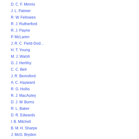
D. C. F. Minnis
J. L. Palmer
R. W. Fellowes
R. J. Rutherford
R. J. Payne
P. McLaren
J. R. C. Field-Dod...
H. T. Young
M. J. Walsh
G. J. Herlihy
C. C. Bell
J. R. Beresford
A. C. Hayward
R. G. Hollis
R. J. MacAuley
D. J. W. Burns
R. L. Baker
D. R. Edwards
I. B. Mitchell
B. M. H. Sharpe
J. McG. Bryden