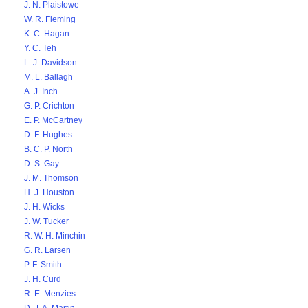
J. N. Plaistowe
W. R. Fleming
K. C. Hagan
Y. C. Teh
L. J. Davidson
M. L. Ballagh
A. J. Inch
G. P. Crichton
E. P. McCartney
D. F. Hughes
B. C. P. North
D. S. Gay
J. M. Thomson
H. J. Houston
J. H. Wicks
J. W. Tucker
R. W. H. Minchin
G. R. Larsen
P. F. Smith
J. H. Curd
R. E. Menzies