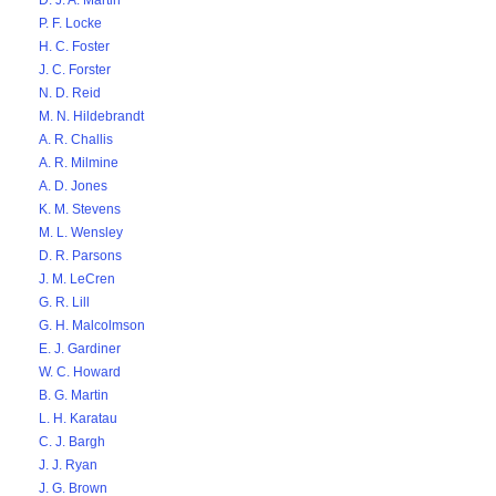
D. J. A. Martin
P. F. Locke
H. C. Foster
J. C. Forster
N. D. Reid
M. N. Hildebrandt
A. R. Challis
A. R. Milmine
A. D. Jones
K. M. Stevens
M. L. Wensley
D. R. Parsons
J. M. LeCren
G. R. Lill
G. H. Malcolmson
E. J. Gardiner
W. C. Howard
B. G. Martin
L. H. Karatau
C. J. Bargh
J. J. Ryan
J. G. Brown