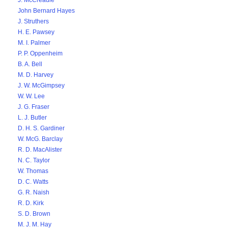
J. McCreadie
John Bernard Hayes
J. Struthers
H. E. Pawsey
M. I. Palmer
P. P. Oppenheim
B. A. Bell
M. D. Harvey
J. W. McGimpsey
W. W. Lee
J. G. Fraser
L. J. Butler
D. H. S. Gardiner
W. McG. Barclay
R. D. MacAlister
N. C. Taylor
W. Thomas
D. C. Watts
G. R. Naish
R. D. Kirk
S. D. Brown
M. J. M. Hay