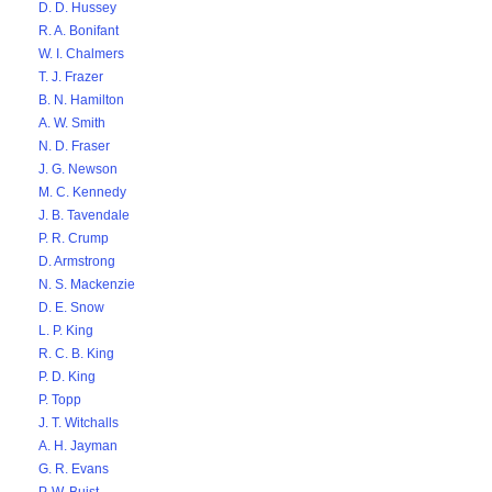
D. D. Hussey
R. A. Bonifant
W. I. Chalmers
T. J. Frazer
B. N. Hamilton
A. W. Smith
N. D. Fraser
J. G. Newson
M. C. Kennedy
J. B. Tavendale
P. R. Crump
D. Armstrong
N. S. Mackenzie
D. E. Snow
L. P. King
R. C. B. King
P. D. King
P. Topp
J. T. Witchalls
A. H. Jayman
G. R. Evans