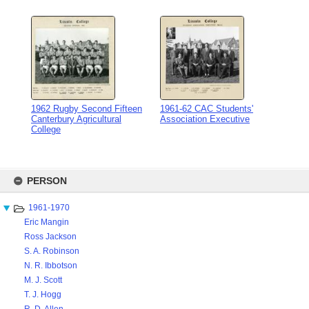
1962 Rugby Second Fifteen
1961-62 CAC Students'
Canterbury Agricultural
Association Executive
College
Skip
to
PERSON
content
1961-1970
Eric Mangin
Ross Jackson
S. A. Robinson
N. R. Ibbotson
M. J. Scott
T. J. Hogg