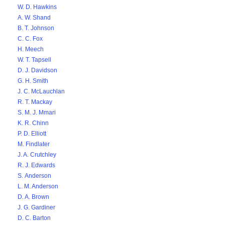
W. D. Hawkins
A. W. Shand
B. T. Johnson
C. C. Fox
H. Meech
W. T. Tapsell
D. J. Davidson
G. H. Smith
J. C. McLauchlan
R. T. Mackay
S. M. J. Mmari
K. R. Chinn
P. D. Elliott
M. Findlater
J. A. Crutchley
R. J. Edwards
S. Anderson
L. M. Anderson
D. A. Brown
J. G. Gardiner
D. C. Barton