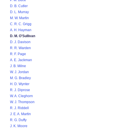
P. W. Buist
D. B. Cutler
D. L. Murray
M. W. Martin
C. R. C. Grigg
A. H. Hayman
D. M. O'Sullivan
D. J. Davison
R. R. Warden
R. F. Page
A. E. Jackman
J. B. Milne
W. J. Jordan
M. G. Bradley
H. D. Wynter
R. J. Diprose
W. A. Cleghorn
W. J. Thompson
R. J. Riddell
J. E. A. Martin
R. G. Duffy
J. K. Moore