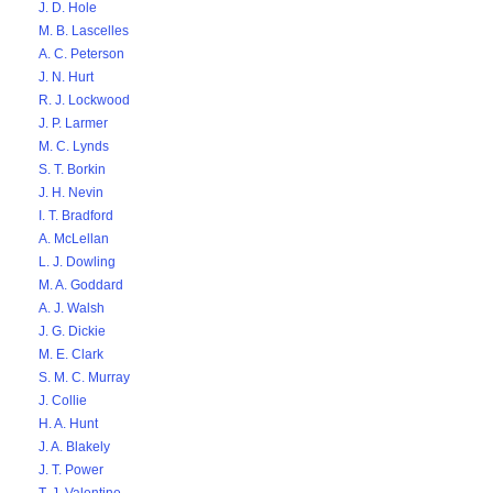
J. D. Hole
M. B. Lascelles
A. C. Peterson
J. N. Hurt
R. J. Lockwood
J. P. Larmer
M. C. Lynds
S. T. Borkin
J. H. Nevin
I. T. Bradford
A. McLellan
L. J. Dowling
M. A. Goddard
A. J. Walsh
J. G. Dickie
M. E. Clark
S. M. C. Murray
J. Collie
H. A. Hunt
J. A. Blakely
J. T. Power