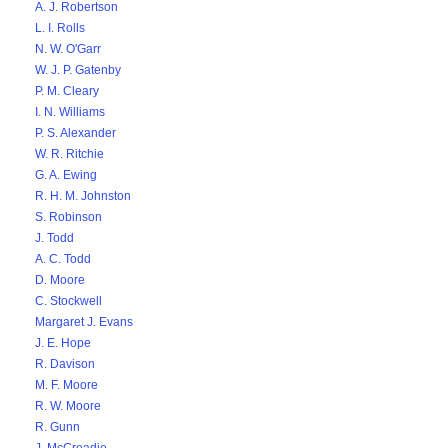
A. J. Robertson
L. I. Rolls
N. W. O'Garr
W. J. P. Gatenby
P. M. Cleary
I. N. Williams
P. S. Alexander
W. R. Ritchie
G. A. Ewing
R. H. M. Johnston
S. Robinson
J. Todd
A. C. Todd
D. Moore
C. Stockwell
Margaret J. Evans
J. E. Hope
R. Davison
M. F. Moore
R. W. Moore
R. Gunn