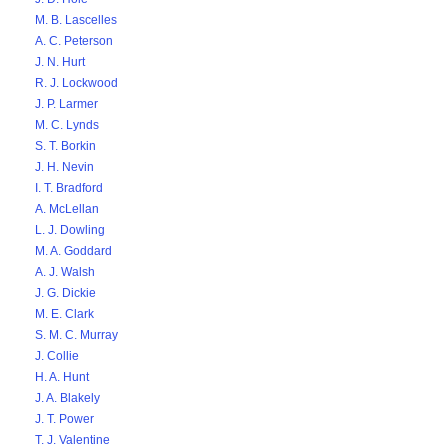
M. B. Lascelles
A. C. Peterson
J. N. Hurt
R. J. Lockwood
J. P. Larmer
M. C. Lynds
S. T. Borkin
J. H. Nevin
I. T. Bradford
A. McLellan
L. J. Dowling
M. A. Goddard
A. J. Walsh
J. G. Dickie
M. E. Clark
S. M. C. Murray
J. Collie
H. A. Hunt
J. A. Blakely
J. T. Power
T. J. Valentine