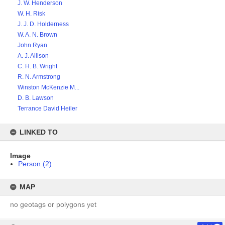
J. W. Henderson
W. H. Risk
J. J. D. Holderness
W. A. N. Brown
John Ryan
A. J. Allison
C. H. B. Wright
R. N. Armstrong
Winston McKenzie M...
D. B. Lawson
Terrance David Heiler
LINKED TO
Image
Person (2)
MAP
no geotags or polygons yet