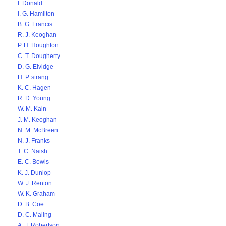
I. Donald
I. G. Hamilton
B. G. Francis
R. J. Keoghan
P. H. Houghton
C. T. Dougherty
D. G. Elvidge
H. P. strang
K. C. Hagen
R. D. Young
W. M. Kain
J. M. Keoghan
N. M. McBreen
N. J. Franks
T. C. Naish
E. C. Bowis
K. J. Dunlop
W. J. Renton
W. K. Graham
D. B. Coe
D. C. Maling
A. J. Robertson