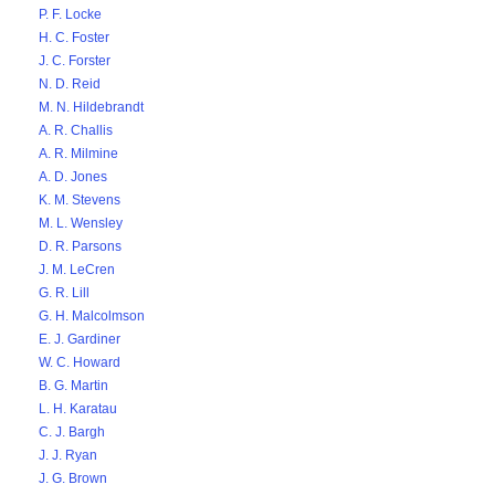
P. F. Locke
H. C. Foster
J. C. Forster
N. D. Reid
M. N. Hildebrandt
A. R. Challis
A. R. Milmine
A. D. Jones
K. M. Stevens
M. L. Wensley
D. R. Parsons
J. M. LeCren
G. R. Lill
G. H. Malcolmson
E. J. Gardiner
W. C. Howard
B. G. Martin
L. H. Karatau
C. J. Bargh
J. J. Ryan
J. G. Brown