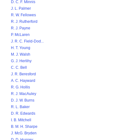
D. C. F. Minnis
J. L. Palmer
R. W. Fellowes
R. J. Rutherford
R. J. Payne
P. McLaren
J. R. C. Field-Dod...
H. T. Young
M. J. Walsh
G. J. Herlihy
C. C. Bell
J. R. Beresford
A. C. Hayward
R. G. Hollis
R. J. MacAuley
D. J. W. Burns
R. L. Baker
D. R. Edwards
I. B. Mitchell
B. M. H. Sharpe
J. McG. Bryden
D. D. Hussey