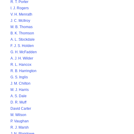
R. T. Porter
I. J. Rogers
V. H. Menrath
J. C. McIlroy
M. B. Thomas
B. K. Thomson
A. L. Stockdale
F. J. S. Holden
G. H. McFadden
A. J. H. Wilder
R. L. Hancox
R. B. Harrington
G. S. Inglis
J. M. Chilton
M. J. Harris
A. S. Dale
D. R. Muff
David Carter
M. Wilson
P. Vaughan
R. J. Marsh
J. N. Plaistowe