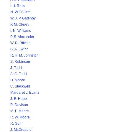
L. I. Rolls
N. W. O'Garr
W. J. P. Gatenby
P. M. Cleary
I. N. Williams
P. S. Alexander
W. R. Ritchie
G. A. Ewing
R. H. M. Johnston
S. Robinson
J. Todd
A. C. Todd
D. Moore
C. Stockwell
Margaret J. Evans
J. E. Hope
R. Davison
M. F. Moore
R. W. Moore
R. Gunn
J. McCreadie