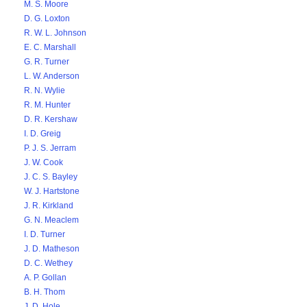
M. S. Moore
D. G. Loxton
R. W. L. Johnson
E. C. Marshall
G. R. Turner
L. W. Anderson
R. N. Wylie
R. M. Hunter
D. R. Kershaw
I. D. Greig
P. J. S. Jerram
J. W. Cook
J. C. S. Bayley
W. J. Hartstone
J. R. Kirkland
G. N. Meaclem
I. D. Turner
J. D. Matheson
D. C. Wethey
A. P. Gollan
B. H. Thom
J. D. Hole