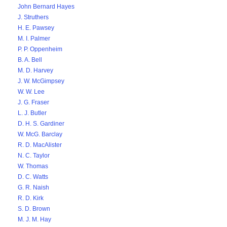
John Bernard Hayes
J. Struthers
H. E. Pawsey
M. I. Palmer
P. P. Oppenheim
B. A. Bell
M. D. Harvey
J. W. McGimpsey
W. W. Lee
J. G. Fraser
L. J. Butler
D. H. S. Gardiner
W. McG. Barclay
R. D. MacAlister
N. C. Taylor
W. Thomas
D. C. Watts
G. R. Naish
R. D. Kirk
S. D. Brown
M. J. M. Hay