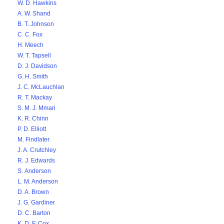
W. D. Hawkins
A. W. Shand
B. T. Johnson
C. C. Fox
H. Meech
W. T. Tapsell
D. J. Davidson
G. H. Smith
J. C. McLauchlan
R. T. Mackay
S. M. J. Mmari
K. R. Chinn
P. D. Elliott
M. Findlater
J. A. Crutchley
R. J. Edwards
S. Anderson
L. M. Anderson
D. A. Brown
J. G. Gardiner
D. C. Barton
K. D. F. Cox