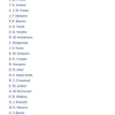
T. G. Seaton
A. J. M. Fraser
J. F. Styrgess
P. R. Barnes
O. E. Small
D. B. Smythe
R. W. Henderson
C. Bridgeman
J. S. Hicks
N. M. Simpson
B. R. Cooper
R. Hampton
D. R. Allen
R. A. Ward-Smith
R. J. Crossman
E. W. Justice
G. W. McDonald
E. B. Watkins
G. J. Rowsell
W. E. Stevens
A. J. Banks