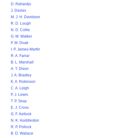
D. Rahardjo
J. Davies
M. J. H. Davidson
R. D. Lough
N. D. Collie
G. M. Walker
P. M. Doak
I. P. James-Martin
R. A. Farrar
B. L. Marshall
A. T. Dixon
J. A. Bradley
K. A. Robinson
C. A. Leigh
P. J. Lewis
T. P. Seay
E. J. Cross
G. F. Kellock
N. K. Huddleston
R. P. Pollock
B. D. Wallace