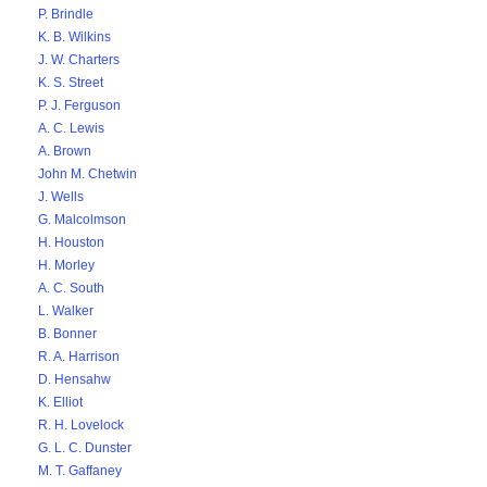
P. Brindle
K. B. Wilkins
J. W. Charters
K. S. Street
P. J. Ferguson
A. C. Lewis
A. Brown
John M. Chetwin
J. Wells
G. Malcolmson
H. Houston
H. Morley
A. C. South
L. Walker
B. Bonner
R. A. Harrison
D. Hensahw
K. Elliot
R. H. Lovelock
G. L. C. Dunster
M. T. Gaffaney