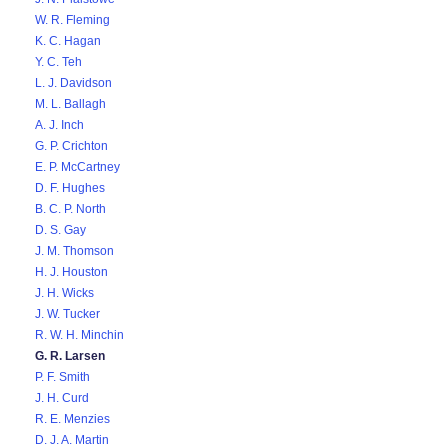
W. R. Fleming
K. C. Hagan
Y. C. Teh
L. J. Davidson
M. L. Ballagh
A. J. Inch
G. P. Crichton
E. P. McCartney
D. F. Hughes
B. C. P. North
D. S. Gay
J. M. Thomson
H. J. Houston
J. H. Wicks
J. W. Tucker
R. W. H. Minchin
G. R. Larsen
P. F. Smith
J. H. Curd
R. E. Menzies
D. J. A. Martin