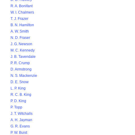
R. A. Bonifant
W. I. Chalmers
T. J. Frazer
B. N. Hamilton
A. W. Smith
N. D. Fraser
J. G. Newson
M. C. Kennedy
J. B. Tavendale
P. R. Crump
D. Armstrong
N. S. Mackenzie
D. E. Snow
L. P. King
R. C. B. King
P. D. King
P. Topp
J. T. Witchalls
A. H. Jayman
G. R. Evans
P. W. Buist