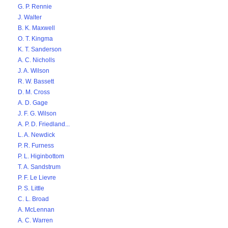
G. P. Rennie
J. Walter
B. K. Maxwell
O. T. Kingma
K. T. Sanderson
A. C. Nicholls
J. A. Wilson
R. W. Bassett
D. M. Cross
A. D. Gage
J. F. G. Wilson
A. P. D. Friedland...
L. A. Newdick
P. R. Furness
P. L. Higinbottom
T. A. Sandstrum
P. F. Le Lievre
P. S. Little
C. L. Broad
A. McLennan
A. C. Warren