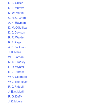
D. B. Cutler
D. L. Murray
M. W. Martin
C. R. C. Grigg
A. H. Hayman
D. M. O'Sullivan
D. J. Davison
R. R. Warden
R. F. Page
A. E. Jackman
J. B. Milne
W. J. Jordan
M. G. Bradley
H. D. Wynter
R. J. Diprose
W. A. Cleghorn
W. J. Thompson
R. J. Riddell
J. E. A. Martin
R. G. Duffy
J. K. Moore