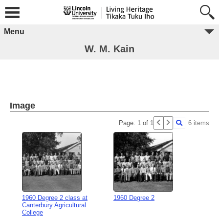
Menu
W. M. Kain
Image
Page: 1 of 1
6 items
1960 Degree 2 class at
1960 Degree 2
Canterbury Agricultural
College