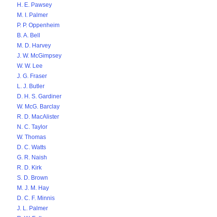
H. E. Pawsey
M. I. Palmer
P. P. Oppenheim
B. A. Bell
M. D. Harvey
J. W. McGimpsey
W. W. Lee
J. G. Fraser
L. J. Butler
D. H. S. Gardiner
W. McG. Barclay
R. D. MacAlister
N. C. Taylor
W. Thomas
D. C. Watts
G. R. Naish
R. D. Kirk
S. D. Brown
M. J. M. Hay
D. C. F. Minnis
J. L. Palmer