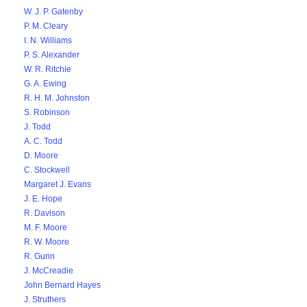
W. J. P. Gatenby
P. M. Cleary
I. N. Williams
P. S. Alexander
W. R. Ritchie
G. A. Ewing
R. H. M. Johnston
S. Robinson
J. Todd
A. C. Todd
D. Moore
C. Stockwell
Margaret J. Evans
J. E. Hope
R. Davison
M. F. Moore
R. W. Moore
R. Gunn
J. McCreadie
John Bernard Hayes
J. Struthers