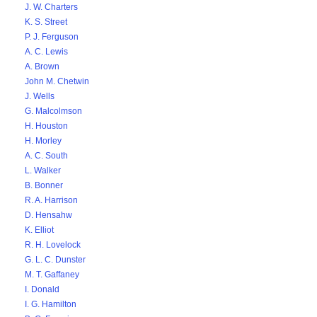
J. W. Charters
K. S. Street
P. J. Ferguson
A. C. Lewis
A. Brown
John M. Chetwin
J. Wells
G. Malcolmson
H. Houston
H. Morley
A. C. South
L. Walker
B. Bonner
R. A. Harrison
D. Hensahw
K. Elliot
R. H. Lovelock
G. L. C. Dunster
M. T. Gaffaney
I. Donald
I. G. Hamilton