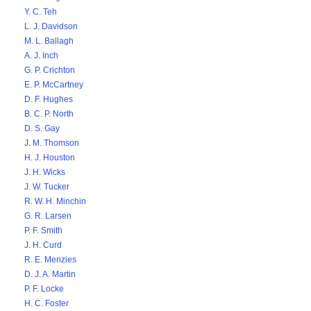
Y. C. Teh
L. J. Davidson
M. L. Ballagh
A. J. Inch
G. P. Crichton
E. P. McCartney
D. F. Hughes
B. C. P. North
D. S. Gay
J. M. Thomson
H. J. Houston
J. H. Wicks
J. W. Tucker
R. W. H. Minchin
G. R. Larsen
P. F. Smith
J. H. Curd
R. E. Menzies
D. J. A. Martin
P. F. Locke
H. C. Foster