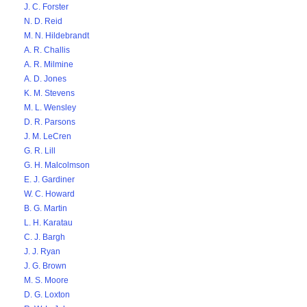
J. C. Forster
N. D. Reid
M. N. Hildebrandt
A. R. Challis
A. R. Milmine
A. D. Jones
K. M. Stevens
M. L. Wensley
D. R. Parsons
J. M. LeCren
G. R. Lill
G. H. Malcolmson
E. J. Gardiner
W. C. Howard
B. G. Martin
L. H. Karatau
C. J. Bargh
J. J. Ryan
J. G. Brown
M. S. Moore
D. G. Loxton