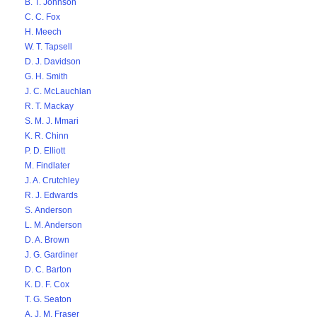
B. T. Johnson
C. C. Fox
H. Meech
W. T. Tapsell
D. J. Davidson
G. H. Smith
J. C. McLauchlan
R. T. Mackay
S. M. J. Mmari
K. R. Chinn
P. D. Elliott
M. Findlater
J. A. Crutchley
R. J. Edwards
S. Anderson
L. M. Anderson
D. A. Brown
J. G. Gardiner
D. C. Barton
K. D. F. Cox
T. G. Seaton
A. J. M. Fraser