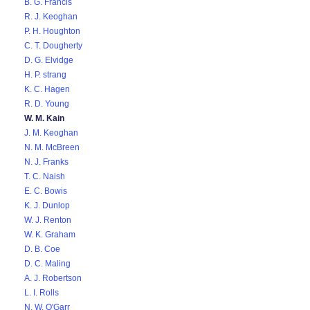
B. G. Francis
R. J. Keoghan
P. H. Houghton
C. T. Dougherty
D. G. Elvidge
H. P. strang
K. C. Hagen
R. D. Young
W. M. Kain
J. M. Keoghan
N. M. McBreen
N. J. Franks
T. C. Naish
E. C. Bowis
K. J. Dunlop
W. J. Renton
W. K. Graham
D. B. Coe
D. C. Maling
A. J. Robertson
L. I. Rolls
N. W. O'Garr