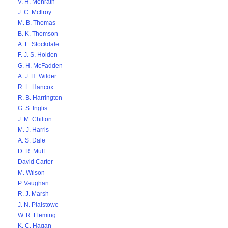
V. H. Menrath
J. C. McIlroy
M. B. Thomas
B. K. Thomson
A. L. Stockdale
F. J. S. Holden
G. H. McFadden
A. J. H. Wilder
R. L. Hancox
R. B. Harrington
G. S. Inglis
J. M. Chilton
M. J. Harris
A. S. Dale
D. R. Muff
David Carter
M. Wilson
P. Vaughan
R. J. Marsh
J. N. Plaistowe
W. R. Fleming
K. C. Hagan