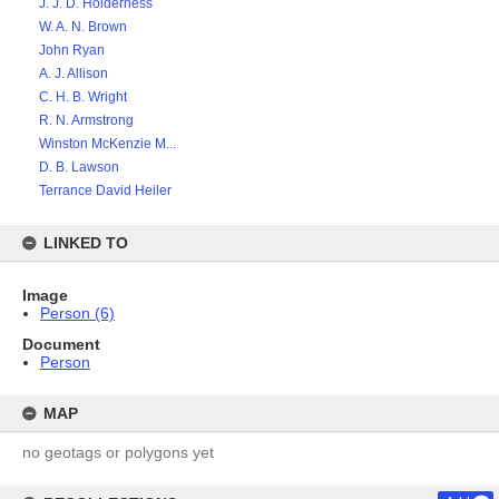
J. J. D. Holderness
W. A. N. Brown
John Ryan
A. J. Allison
C. H. B. Wright
R. N. Armstrong
Winston McKenzie M...
D. B. Lawson
Terrance David Heiler
LINKED TO
Image
Person (6)
Document
Person
MAP
no geotags or polygons yet