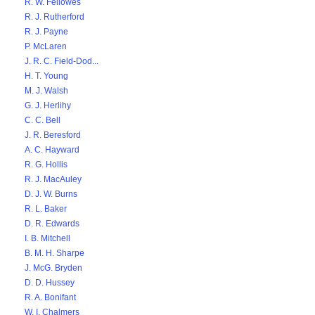
R. W. Fellowes
R. J. Rutherford
R. J. Payne
P. McLaren
J. R. C. Field-Dod...
H. T. Young
M. J. Walsh
G. J. Herlihy
C. C. Bell
J. R. Beresford
A. C. Hayward
R. G. Hollis
R. J. MacAuley
D. J. W. Burns
R. L. Baker
D. R. Edwards
I. B. Mitchell
B. M. H. Sharpe
J. McG. Bryden
D. D. Hussey
R. A. Bonifant
W. I. Chalmers