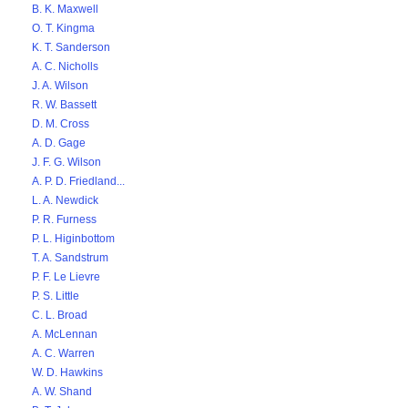
B. K. Maxwell
O. T. Kingma
K. T. Sanderson
A. C. Nicholls
J. A. Wilson
R. W. Bassett
D. M. Cross
A. D. Gage
J. F. G. Wilson
A. P. D. Friedland...
L. A. Newdick
P. R. Furness
P. L. Higinbottom
T. A. Sandstrum
P. F. Le Lievre
P. S. Little
C. L. Broad
A. McLennan
A. C. Warren
W. D. Hawkins
A. W. Shand