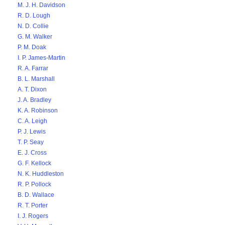
M. J. H. Davidson
R. D. Lough
N. D. Collie
G. M. Walker
P. M. Doak
I. P. James-Martin
R. A. Farrar
B. L. Marshall
A. T. Dixon
J. A. Bradley
K. A. Robinson
C. A. Leigh
P. J. Lewis
T. P. Seay
E. J. Cross
G. F. Kellock
N. K. Huddleston
R. P. Pollock
B. D. Wallace
R. T. Porter
I. J. Rogers