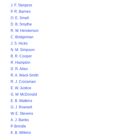
J. F. Styrgess
P. R. Barnes
O. E. Small
D. B. Smythe
R. W. Henderson
C. Bridgeman
J. S. Hicks
N. M. Simpson
B. R. Cooper
R. Hampton
D. R. Allen
R. A. Ward-Smith
R. J. Crossman
E. W. Justice
G. W. McDonald
E. B. Watkins
G. J. Rowsell
W. E. Stevens
A. J. Banks
P. Brindle
K. B. Wilkins