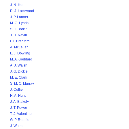
J. N. Hurt
R. J. Lockwood
J. P. Larmer
M. C. Lynds
S. T. Borkin
J. H. Nevin
I. T. Bradford
A. McLellan
L. J. Dowling
M. A. Goddard
A. J. Walsh
J. G. Dickie
M. E. Clark
S. M. C. Murray
J. Collie
H. A. Hunt
J. A. Blakely
J. T. Power
T. J. Valentine
G. P. Rennie
J. Walter