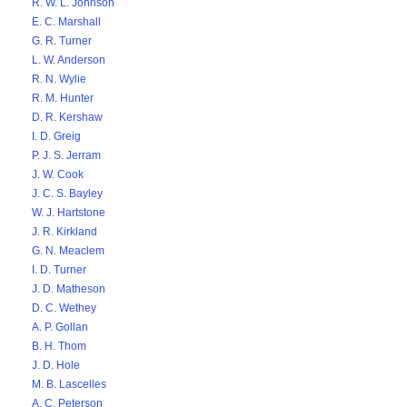
R. W. L. Johnson
E. C. Marshall
G. R. Turner
L. W. Anderson
R. N. Wylie
R. M. Hunter
D. R. Kershaw
I. D. Greig
P. J. S. Jerram
J. W. Cook
J. C. S. Bayley
W. J. Hartstone
J. R. Kirkland
G. N. Meaclem
I. D. Turner
J. D. Matheson
D. C. Wethey
A. P. Gollan
B. H. Thom
J. D. Hole
M. B. Lascelles
A. C. Peterson