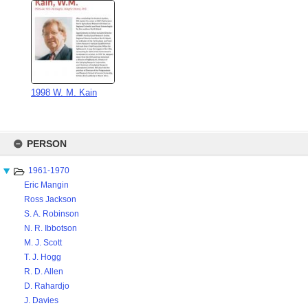
1998 W. M. Kain
Skip
to
PERSON
content
1961-1970
Eric Mangin
Ross Jackson
S. A. Robinson
N. R. Ibbotson
M. J. Scott
T. J. Hogg
R. D. Allen
D. Rahardjo
J. Davies