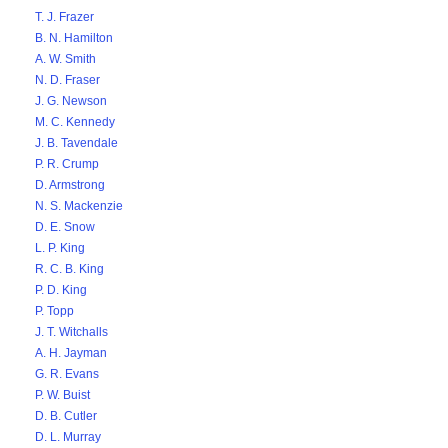
T. J. Frazer
B. N. Hamilton
A. W. Smith
N. D. Fraser
J. G. Newson
M. C. Kennedy
J. B. Tavendale
P. R. Crump
D. Armstrong
N. S. Mackenzie
D. E. Snow
L. P. King
R. C. B. King
P. D. King
P. Topp
J. T. Witchalls
A. H. Jayman
G. R. Evans
P. W. Buist
D. B. Cutler
D. L. Murray