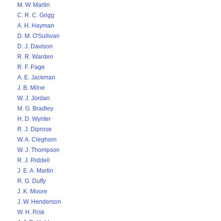
M. W. Martin
C. R. C. Grigg
A. H. Hayman
D. M. O'Sullivan
D. J. Davison
R. R. Warden
R. F. Page
A. E. Jackman
J. B. Milne
W. J. Jordan
M. G. Bradley
H. D. Wynter
R. J. Diprose
W. A. Cleghorn
W. J. Thompson
R. J. Riddell
J. E. A. Martin
R. G. Duffy
J. K. Moore
J. W. Henderson
W. H. Risk