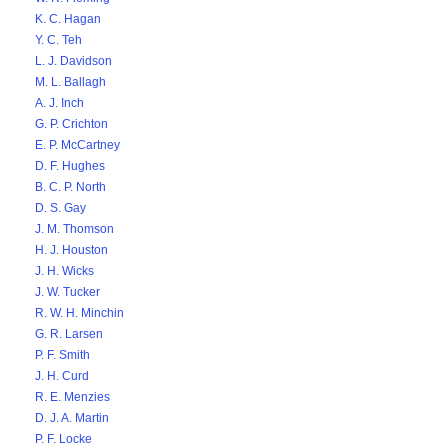
K. C. Hagan
Y. C. Teh
L. J. Davidson
M. L. Ballagh
A. J. Inch
G. P. Crichton
E. P. McCartney
D. F. Hughes
B. C. P. North
D. S. Gay
J. M. Thomson
H. J. Houston
J. H. Wicks
J. W. Tucker
R. W. H. Minchin
G. R. Larsen
P. F. Smith
J. H. Curd
R. E. Menzies
D. J. A. Martin
P. F. Locke