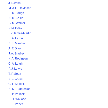
J. Davies
M. J. H. Davidson
R. D. Lough
N. D. Collie
G. M. Walker
P. M. Doak
I. P. James-Martin
R. A. Farrar
B. L. Marshall
A. T. Dixon
J. A. Bradley
K. A. Robinson
C. A. Leigh
P. J. Lewis
T. P. Seay
E. J. Cross
G. F. Kellock
N. K. Huddleston
R. P. Pollock
B. D. Wallace
R. T. Porter