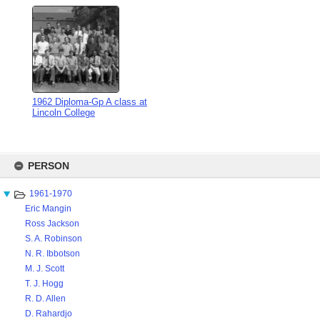
1962 Diploma-Gp A class at
Lincoln College
Skip
to
PERSON
content
1961-1970
Eric Mangin
Ross Jackson
S. A. Robinson
N. R. Ibbotson
M. J. Scott
T. J. Hogg
R. D. Allen
D. Rahardjo