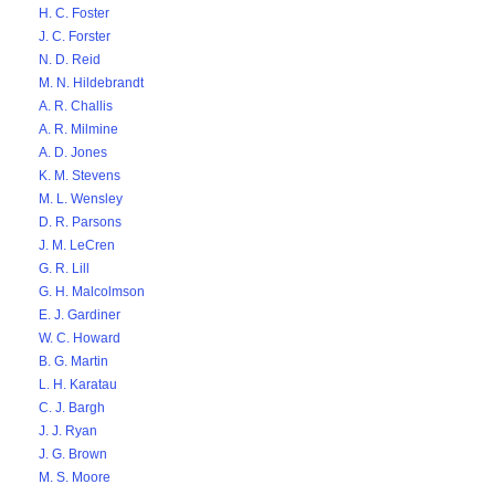
H. C. Foster
J. C. Forster
N. D. Reid
M. N. Hildebrandt
A. R. Challis
A. R. Milmine
A. D. Jones
K. M. Stevens
M. L. Wensley
D. R. Parsons
J. M. LeCren
G. R. Lill
G. H. Malcolmson
E. J. Gardiner
W. C. Howard
B. G. Martin
L. H. Karatau
C. J. Bargh
J. J. Ryan
J. G. Brown
M. S. Moore