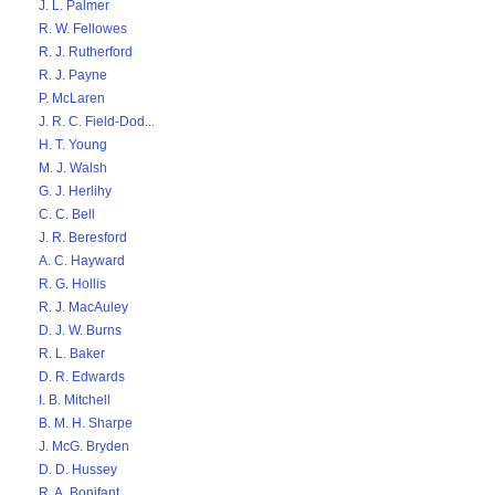
J. L. Palmer
R. W. Fellowes
R. J. Rutherford
R. J. Payne
P. McLaren
J. R. C. Field-Dod...
H. T. Young
M. J. Walsh
G. J. Herlihy
C. C. Bell
J. R. Beresford
A. C. Hayward
R. G. Hollis
R. J. MacAuley
D. J. W. Burns
R. L. Baker
D. R. Edwards
I. B. Mitchell
B. M. H. Sharpe
J. McG. Bryden
D. D. Hussey
R. A. Bonifant