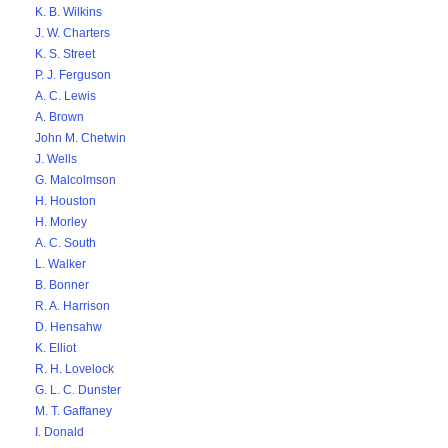
K. B. Wilkins
J. W. Charters
K. S. Street
P. J. Ferguson
A. C. Lewis
A. Brown
John M. Chetwin
J. Wells
G. Malcolmson
H. Houston
H. Morley
A. C. South
L. Walker
B. Bonner
R. A. Harrison
D. Hensahw
K. Elliot
R. H. Lovelock
G. L. C. Dunster
M. T. Gaffaney
I. Donald