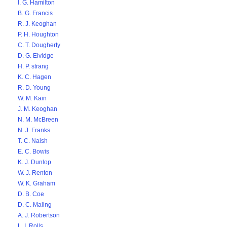
I. G. Hamilton
B. G. Francis
R. J. Keoghan
P. H. Houghton
C. T. Dougherty
D. G. Elvidge
H. P. strang
K. C. Hagen
R. D. Young
W. M. Kain
J. M. Keoghan
N. M. McBreen
N. J. Franks
T. C. Naish
E. C. Bowis
K. J. Dunlop
W. J. Renton
W. K. Graham
D. B. Coe
D. C. Maling
A. J. Robertson
L. I. Rolls