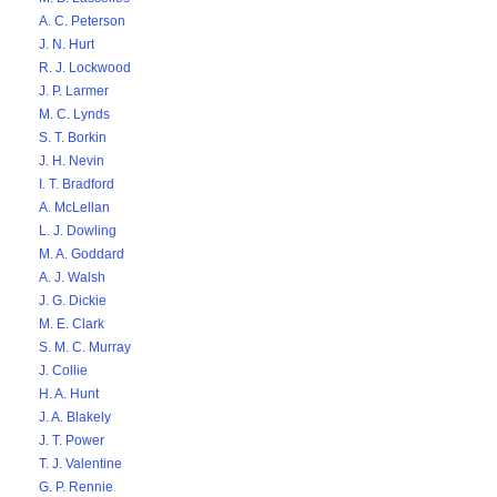
A. C. Peterson
J. N. Hurt
R. J. Lockwood
J. P. Larmer
M. C. Lynds
S. T. Borkin
J. H. Nevin
I. T. Bradford
A. McLellan
L. J. Dowling
M. A. Goddard
A. J. Walsh
J. G. Dickie
M. E. Clark
S. M. C. Murray
J. Collie
H. A. Hunt
J. A. Blakely
J. T. Power
T. J. Valentine
G. P. Rennie