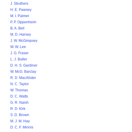
J. Struthers
H. E. Pawsey
M. I. Palmer
P. P. Oppenheim
B. A. Bell
M. D. Harvey
J. W. McGimpsey
W. W. Lee
J. G. Fraser
L. J. Butler
D. H. S. Gardiner
W. McG. Barclay
R. D. MacAlister
N. C. Taylor
W. Thomas
D. C. Watts
G. R. Naish
R. D. Kirk
S. D. Brown
M. J. M. Hay
D. C. F. Minnis