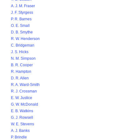
A. J. M. Fraser
J. F. Styrgess
P. R. Barnes
O. E. Small
D. B. Smythe
R. W. Henderson
C. Bridgeman
J. S. Hicks
N. M. Simpson
B. R. Cooper
R. Hampton
D. R. Allen
R. A. Ward-Smith
R. J. Crossman
E. W. Justice
G. W. McDonald
E. B. Watkins
G. J. Rowsell
W. E. Stevens
A. J. Banks
P. Brindle