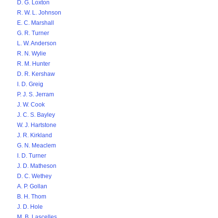
D. G. Loxton
R. W. L. Johnson
E. C. Marshall
G. R. Turner
L. W. Anderson
R. N. Wylie
R. M. Hunter
D. R. Kershaw
I. D. Greig
P. J. S. Jerram
J. W. Cook
J. C. S. Bayley
W. J. Hartstone
J. R. Kirkland
G. N. Meaclem
I. D. Turner
J. D. Matheson
D. C. Wethey
A. P. Gollan
B. H. Thom
J. D. Hole
M. B. Lascelles