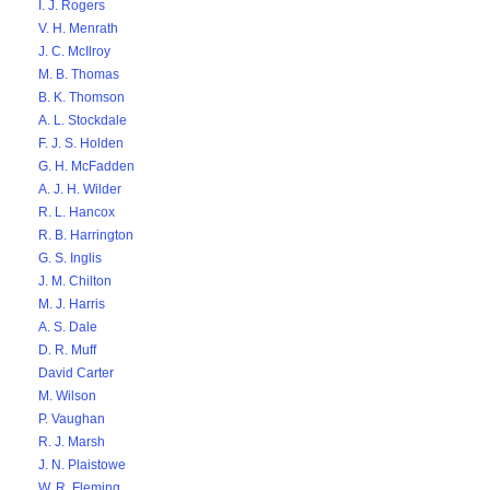
I. J. Rogers
V. H. Menrath
J. C. McIlroy
M. B. Thomas
B. K. Thomson
A. L. Stockdale
F. J. S. Holden
G. H. McFadden
A. J. H. Wilder
R. L. Hancox
R. B. Harrington
G. S. Inglis
J. M. Chilton
M. J. Harris
A. S. Dale
D. R. Muff
David Carter
M. Wilson
P. Vaughan
R. J. Marsh
J. N. Plaistowe
W. R. Fleming