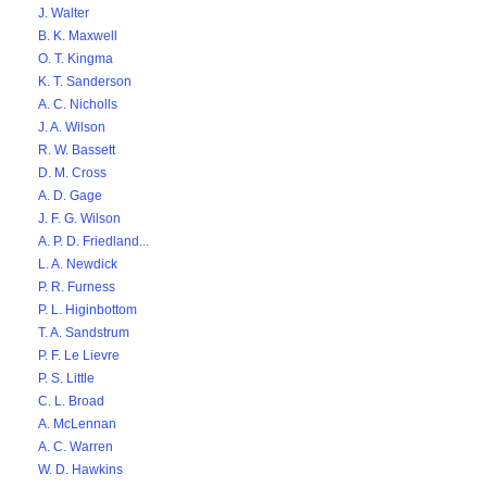
J. Walter
B. K. Maxwell
O. T. Kingma
K. T. Sanderson
A. C. Nicholls
J. A. Wilson
R. W. Bassett
D. M. Cross
A. D. Gage
J. F. G. Wilson
A. P. D. Friedland...
L. A. Newdick
P. R. Furness
P. L. Higinbottom
T. A. Sandstrum
P. F. Le Lievre
P. S. Little
C. L. Broad
A. McLennan
A. C. Warren
W. D. Hawkins