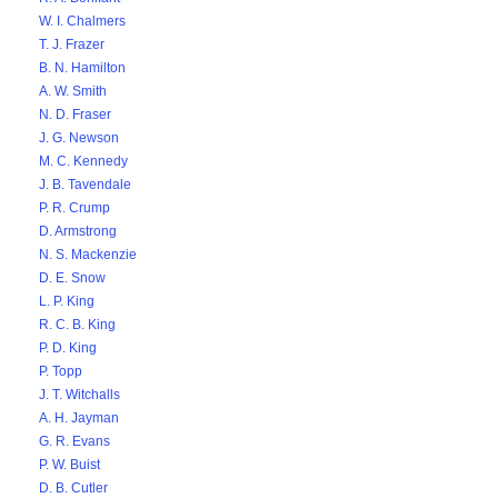
W. I. Chalmers
T. J. Frazer
B. N. Hamilton
A. W. Smith
N. D. Fraser
J. G. Newson
M. C. Kennedy
J. B. Tavendale
P. R. Crump
D. Armstrong
N. S. Mackenzie
D. E. Snow
L. P. King
R. C. B. King
P. D. King
P. Topp
J. T. Witchalls
A. H. Jayman
G. R. Evans
P. W. Buist
D. B. Cutler