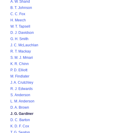
A. W. Shand
B. T. Johnson
C. C. Fox
H. Meech
W. T. Tapsell
D. J. Davidson
G. H. Smith
J. C. McLauchlan
R. T. Mackay
S. M. J. Mmari
K. R. Chinn
P. D. Elliott
M. Findlater
J. A. Crutchley
R. J. Edwards
S. Anderson
L. M. Anderson
D. A. Brown
J. G. Gardiner
D. C. Barton
K. D. F. Cox
T. G. Seaton