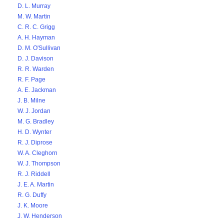
D. L. Murray
M. W. Martin
C. R. C. Grigg
A. H. Hayman
D. M. O'Sullivan
D. J. Davison
R. R. Warden
R. F. Page
A. E. Jackman
J. B. Milne
W. J. Jordan
M. G. Bradley
H. D. Wynter
R. J. Diprose
W. A. Cleghorn
W. J. Thompson
R. J. Riddell
J. E. A. Martin
R. G. Duffy
J. K. Moore
J. W. Henderson