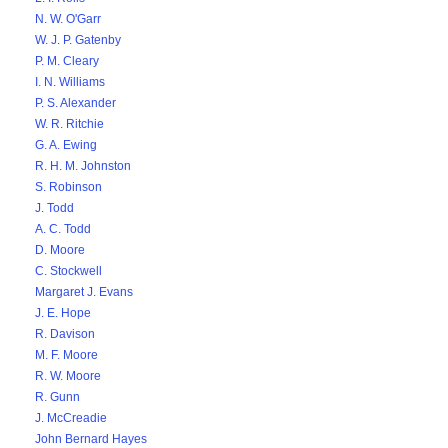
N. W. O'Garr
W. J. P. Gatenby
P. M. Cleary
I. N. Williams
P. S. Alexander
W. R. Ritchie
G. A. Ewing
R. H. M. Johnston
S. Robinson
J. Todd
A. C. Todd
D. Moore
C. Stockwell
Margaret J. Evans
J. E. Hope
R. Davison
M. F. Moore
R. W. Moore
R. Gunn
J. McCreadie
John Bernard Hayes