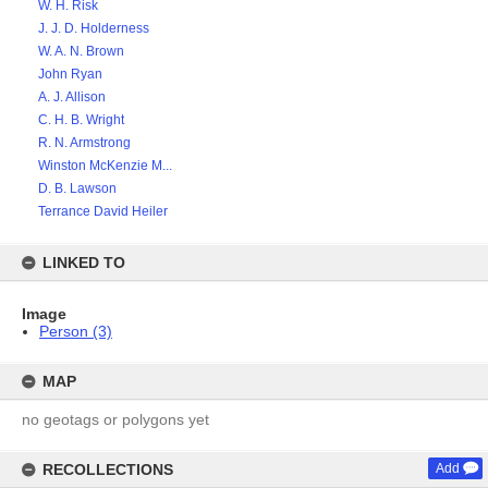
W. H. Risk
J. J. D. Holderness
W. A. N. Brown
John Ryan
A. J. Allison
C. H. B. Wright
R. N. Armstrong
Winston McKenzie M...
D. B. Lawson
Terrance David Heiler
LINKED TO
Image
Person (3)
MAP
no geotags or polygons yet
RECOLLECTIONS
Add