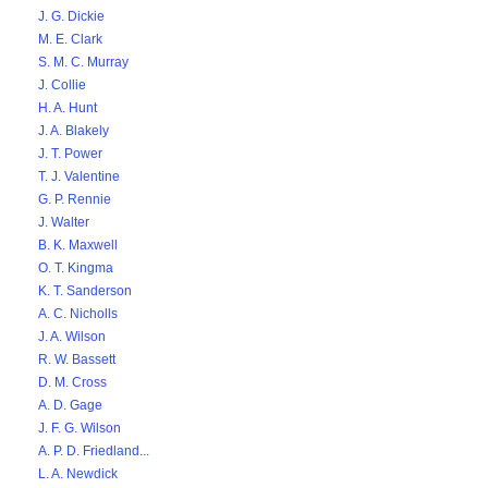
J. G. Dickie
M. E. Clark
S. M. C. Murray
J. Collie
H. A. Hunt
J. A. Blakely
J. T. Power
T. J. Valentine
G. P. Rennie
J. Walter
B. K. Maxwell
O. T. Kingma
K. T. Sanderson
A. C. Nicholls
J. A. Wilson
R. W. Bassett
D. M. Cross
A. D. Gage
J. F. G. Wilson
A. P. D. Friedland...
L. A. Newdick