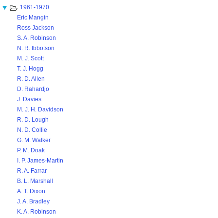
1961-1970
Eric Mangin
Ross Jackson
S. A. Robinson
N. R. Ibbotson
M. J. Scott
T. J. Hogg
R. D. Allen
D. Rahardjo
J. Davies
M. J. H. Davidson
R. D. Lough
N. D. Collie
G. M. Walker
P. M. Doak
I. P. James-Martin
R. A. Farrar
B. L. Marshall
A. T. Dixon
J. A. Bradley
K. A. Robinson