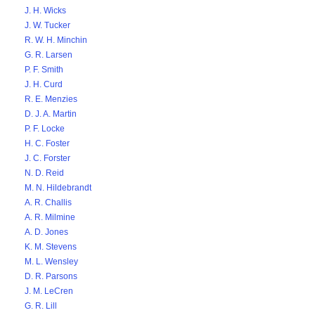
J. H. Wicks
J. W. Tucker
R. W. H. Minchin
G. R. Larsen
P. F. Smith
J. H. Curd
R. E. Menzies
D. J. A. Martin
P. F. Locke
H. C. Foster
J. C. Forster
N. D. Reid
M. N. Hildebrandt
A. R. Challis
A. R. Milmine
A. D. Jones
K. M. Stevens
M. L. Wensley
D. R. Parsons
J. M. LeCren
G. R. Lill