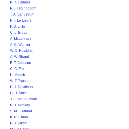
P. R. Furness
P. L. Higinbottom
T. A. Sandstrum
P. F. Le Lievre
P. S. Little
C. L. Broad
A. McLennan
A. C. Warren
W. D. Hawkins
A. W. Shand
B. T. Johnson
C. C. Fox
H. Meech
W. T. Tapsell
D. J. Davidson
G. H. Smith
J. C. McLauchlan
R. T. Mackay
S. M. J. Mmari
K. R. Chinn
P. D. Elliott