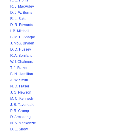
R. G. Hollis
R. J. MacAuley
D. J. W. Burns
R. L. Baker
D. R. Edwards
I. B. Mitchell
B. M. H. Sharpe
J. McG. Bryden
D. D. Hussey
R. A. Bonifant
W. I. Chalmers
T. J. Frazer
B. N. Hamilton
A. W. Smith
N. D. Fraser
J. G. Newson
M. C. Kennedy
J. B. Tavendale
P. R. Crump
D. Armstrong
N. S. Mackenzie
D. E. Snow