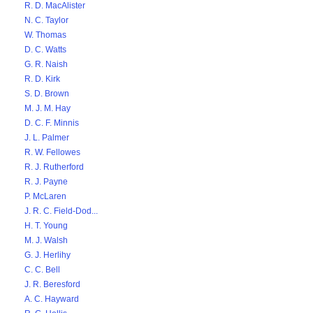
R. D. MacAlister
N. C. Taylor
W. Thomas
D. C. Watts
G. R. Naish
R. D. Kirk
S. D. Brown
M. J. M. Hay
D. C. F. Minnis
J. L. Palmer
R. W. Fellowes
R. J. Rutherford
R. J. Payne
P. McLaren
J. R. C. Field-Dod...
H. T. Young
M. J. Walsh
G. J. Herlihy
C. C. Bell
J. R. Beresford
A. C. Hayward