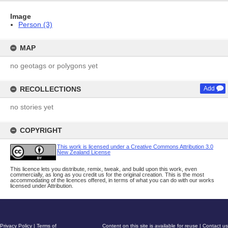
Image
Person (3)
MAP
no geotags or polygons yet
RECOLLECTIONS
Add
no stories yet
COPYRIGHT
This work is licensed under a Creative Commons Attribution 3.0
New Zealand License
This licence lets you distribute, remix, tweak, and build upon this work, even
commercially, as long as you credit us for the original creation. This is the most
accommodating of the licences offered, in terms of what you can do with our works
licensed under Attribution.
Privacy Policy
|
Terms of
Content on this site is available for reuse
|
Contact us