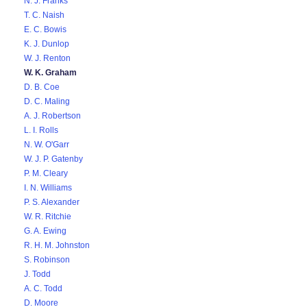
N. J. Franks
T. C. Naish
E. C. Bowis
K. J. Dunlop
W. J. Renton
W. K. Graham
D. B. Coe
D. C. Maling
A. J. Robertson
L. I. Rolls
N. W. O'Garr
W. J. P. Gatenby
P. M. Cleary
I. N. Williams
P. S. Alexander
W. R. Ritchie
G. A. Ewing
R. H. M. Johnston
S. Robinson
J. Todd
A. C. Todd
D. Moore