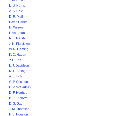
J. M. Chilton
M. J. Harris
A. S. Dale
D. R. Muff
David Carter
M. Wilson
P. Vaughan
R. J. Marsh
J. N. Plaistowe
W. R. Fleming
K. C. Hagan
Y. C. Teh
L. J. Davidson
M. L. Ballagh
A. J. Inch
G. P. Crichton
E. P. McCartney
D. F. Hughes
B. C. P. North
D. S. Gay
J. M. Thomson
H. J. Houston