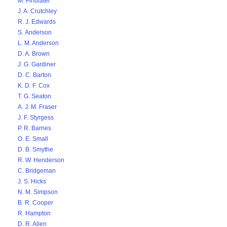
M. Findlater
J. A. Crutchley
R. J. Edwards
S. Anderson
L. M. Anderson
D. A. Brown
J. G. Gardiner
D. C. Barton
K. D. F. Cox
T. G. Seaton
A. J. M. Fraser
J. F. Styrgess
P. R. Barnes
O. E. Small
D. B. Smythe
R. W. Henderson
C. Bridgeman
J. S. Hicks
N. M. Simpson
B. R. Cooper
R. Hampton
D. R. Allen