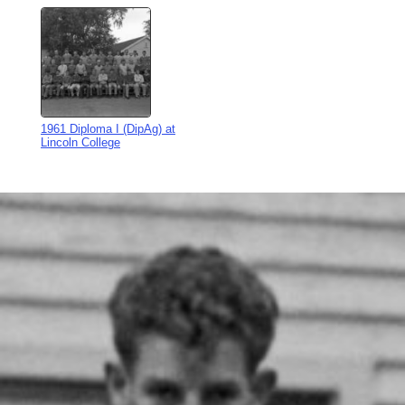
1961 Diploma I (DipAg) at
Lincoln College