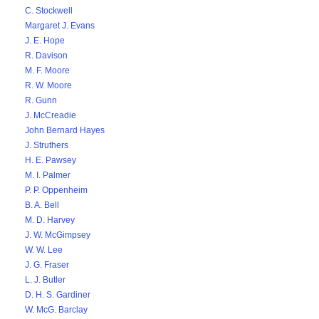
C. Stockwell
Margaret J. Evans
J. E. Hope
R. Davison
M. F. Moore
R. W. Moore
R. Gunn
J. McCreadie
John Bernard Hayes
J. Struthers
H. E. Pawsey
M. I. Palmer
P. P. Oppenheim
B. A. Bell
M. D. Harvey
J. W. McGimpsey
W. W. Lee
J. G. Fraser
L. J. Butler
D. H. S. Gardiner
W. McG. Barclay