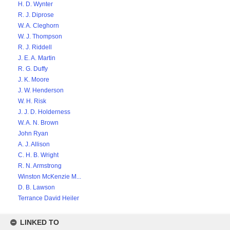
H. D. Wynter
R. J. Diprose
W. A. Cleghorn
W. J. Thompson
R. J. Riddell
J. E. A. Martin
R. G. Duffy
J. K. Moore
J. W. Henderson
W. H. Risk
J. J. D. Holderness
W. A. N. Brown
John Ryan
A. J. Allison
C. H. B. Wright
R. N. Armstrong
Winston McKenzie M...
D. B. Lawson
Terrance David Heiler
LINKED TO