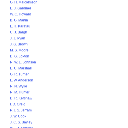
G. H. Malcolmson
E. J. Gardiner
W. C. Howard
B. G. Martin
L. H. Karatau
C. J. Bargh
J. J. Ryan
J. G. Brown
M. S. Moore
D. G. Loxton
R. W. L. Johnson
E. C. Marshall
G. R. Turner
L. W. Anderson
R. N. Wylie
R. M. Hunter
D. R. Kershaw
I. D. Greig
P. J. S. Jerram
J. W. Cook
J. C. S. Bayley