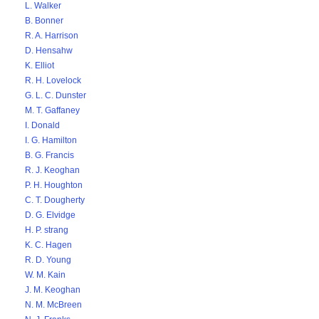
L. Walker
B. Bonner
R. A. Harrison
D. Hensahw
K. Elliot
R. H. Lovelock
G. L. C. Dunster
M. T. Gaffaney
I. Donald
I. G. Hamilton
B. G. Francis
R. J. Keoghan
P. H. Houghton
C. T. Dougherty
D. G. Elvidge
H. P. strang
K. C. Hagen
R. D. Young
W. M. Kain
J. M. Keoghan
N. M. McBreen