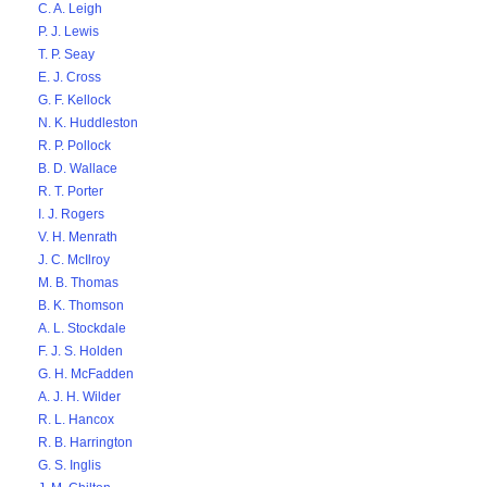
C. A. Leigh
P. J. Lewis
T. P. Seay
E. J. Cross
G. F. Kellock
N. K. Huddleston
R. P. Pollock
B. D. Wallace
R. T. Porter
I. J. Rogers
V. H. Menrath
J. C. McIlroy
M. B. Thomas
B. K. Thomson
A. L. Stockdale
F. J. S. Holden
G. H. McFadden
A. J. H. Wilder
R. L. Hancox
R. B. Harrington
G. S. Inglis