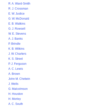
R. A. Ward-Smith
R. J. Crossman
E. W. Justice
G. W. McDonald
E. B. Watkins
G. J. Rowsell
W. E. Stevens
A. J. Banks
P. Brindle
K. B. Wilkins
J. W. Charters
K. S. Street
P. J. Ferguson
A. C. Lewis
A. Brown
John M. Chetwin
J. Wells
G. Malcolmson
H. Houston
H. Morley
A. C. South