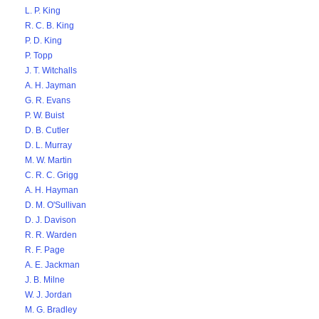
L. P. King
R. C. B. King
P. D. King
P. Topp
J. T. Witchalls
A. H. Jayman
G. R. Evans
P. W. Buist
D. B. Cutler
D. L. Murray
M. W. Martin
C. R. C. Grigg
A. H. Hayman
D. M. O'Sullivan
D. J. Davison
R. R. Warden
R. F. Page
A. E. Jackman
J. B. Milne
W. J. Jordan
M. G. Bradley