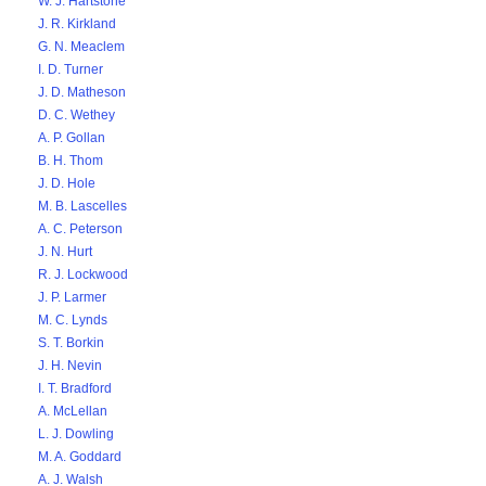
W. J. Hartstone
J. R. Kirkland
G. N. Meaclem
I. D. Turner
J. D. Matheson
D. C. Wethey
A. P. Gollan
B. H. Thom
J. D. Hole
M. B. Lascelles
A. C. Peterson
J. N. Hurt
R. J. Lockwood
J. P. Larmer
M. C. Lynds
S. T. Borkin
J. H. Nevin
I. T. Bradford
A. McLellan
L. J. Dowling
M. A. Goddard
A. J. Walsh