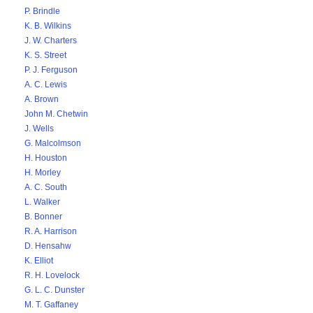
P. Brindle
K. B. Wilkins
J. W. Charters
K. S. Street
P. J. Ferguson
A. C. Lewis
A. Brown
John M. Chetwin
J. Wells
G. Malcolmson
H. Houston
H. Morley
A. C. South
L. Walker
B. Bonner
R. A. Harrison
D. Hensahw
K. Elliot
R. H. Lovelock
G. L. C. Dunster
M. T. Gaffaney