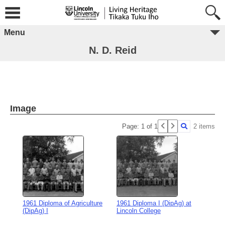
Menu
N. D. Reid
Image
Page: 1 of 1
2 items
1961 Diploma of Agriculture
1961 Diploma I (DipAg) at
(DipAg) I
Lincoln College