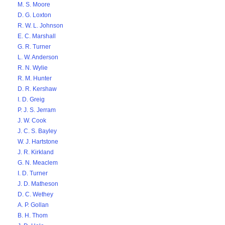
M. S. Moore
D. G. Loxton
R. W. L. Johnson
E. C. Marshall
G. R. Turner
L. W. Anderson
R. N. Wylie
R. M. Hunter
D. R. Kershaw
I. D. Greig
P. J. S. Jerram
J. W. Cook
J. C. S. Bayley
W. J. Hartstone
J. R. Kirkland
G. N. Meaclem
I. D. Turner
J. D. Matheson
D. C. Wethey
A. P. Gollan
B. H. Thom