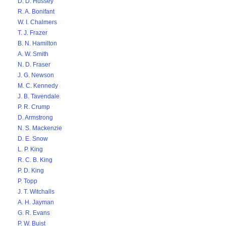
D. D. Hussey
R. A. Bonifant
W. I. Chalmers
T. J. Frazer
B. N. Hamilton
A. W. Smith
N. D. Fraser
J. G. Newson
M. C. Kennedy
J. B. Tavendale
P. R. Crump
D. Armstrong
N. S. Mackenzie
D. E. Snow
L. P. King
R. C. B. King
P. D. King
P. Topp
J. T. Witchalls
A. H. Jayman
G. R. Evans
P. W. Buist