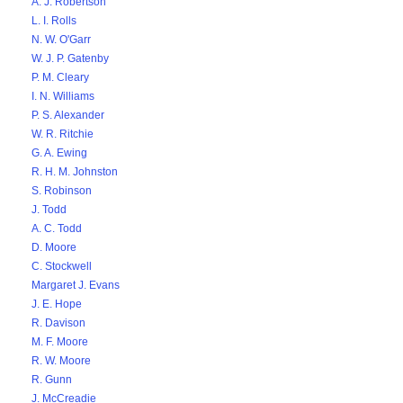
A. J. Robertson
L. I. Rolls
N. W. O'Garr
W. J. P. Gatenby
P. M. Cleary
I. N. Williams
P. S. Alexander
W. R. Ritchie
G. A. Ewing
R. H. M. Johnston
S. Robinson
J. Todd
A. C. Todd
D. Moore
C. Stockwell
Margaret J. Evans
J. E. Hope
R. Davison
M. F. Moore
R. W. Moore
R. Gunn
J. McCreadie