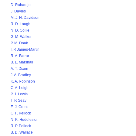
D. Rahardjo
J. Davies
M. J. H. Davidson
R. D. Lough
N. D. Collie
G. M. Walker
P. M. Doak
I. P. James-Martin
R. A. Farrar
B. L. Marshall
A. T. Dixon
J. A. Bradley
K. A. Robinson
C. A. Leigh
P. J. Lewis
T. P. Seay
E. J. Cross
G. F. Kellock
N. K. Huddleston
R. P. Pollock
B. D. Wallace