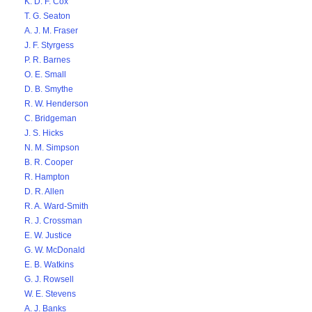
K. D. F. Cox
T. G. Seaton
A. J. M. Fraser
J. F. Styrgess
P. R. Barnes
O. E. Small
D. B. Smythe
R. W. Henderson
C. Bridgeman
J. S. Hicks
N. M. Simpson
B. R. Cooper
R. Hampton
D. R. Allen
R. A. Ward-Smith
R. J. Crossman
E. W. Justice
G. W. McDonald
E. B. Watkins
G. J. Rowsell
W. E. Stevens
A. J. Banks