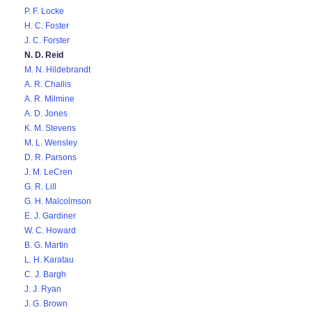
P. F. Locke
H. C. Foster
J. C. Forster
N. D. Reid
M. N. Hildebrandt
A. R. Challis
A. R. Milmine
A. D. Jones
K. M. Stevens
M. L. Wensley
D. R. Parsons
J. M. LeCren
G. R. Lill
G. H. Malcolmson
E. J. Gardiner
W. C. Howard
B. G. Martin
L. H. Karatau
C. J. Bargh
J. J. Ryan
J. G. Brown