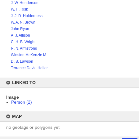
J. W. Henderson
W. H. Risk
J. J. D. Holderness
W. A. N. Brown
John Ryan
A. J. Allison
C. H. B. Wright
R. N. Armstrong
Winston McKenzie M...
D. B. Lawson
Terrance David Heiler
LINKED TO
Image
Person (2)
MAP
no geotags or polygons yet