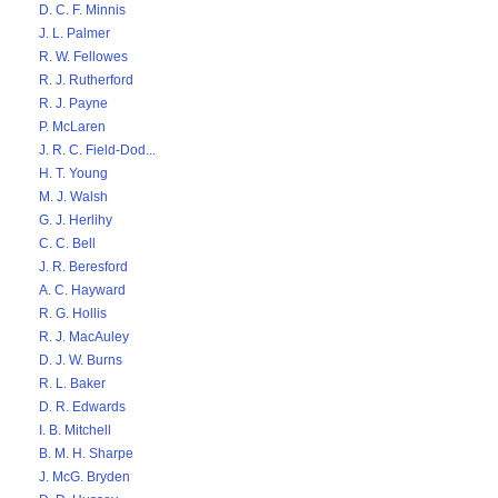
D. C. F. Minnis
J. L. Palmer
R. W. Fellowes
R. J. Rutherford
R. J. Payne
P. McLaren
J. R. C. Field-Dod...
H. T. Young
M. J. Walsh
G. J. Herlihy
C. C. Bell
J. R. Beresford
A. C. Hayward
R. G. Hollis
R. J. MacAuley
D. J. W. Burns
R. L. Baker
D. R. Edwards
I. B. Mitchell
B. M. H. Sharpe
J. McG. Bryden