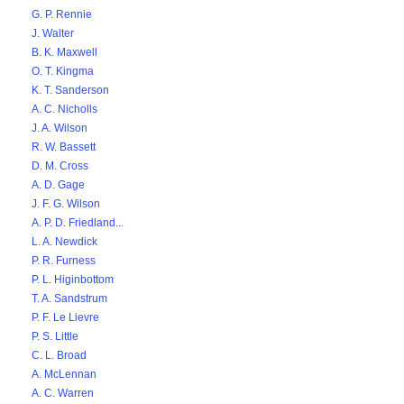
G. P. Rennie
J. Walter
B. K. Maxwell
O. T. Kingma
K. T. Sanderson
A. C. Nicholls
J. A. Wilson
R. W. Bassett
D. M. Cross
A. D. Gage
J. F. G. Wilson
A. P. D. Friedland...
L. A. Newdick
P. R. Furness
P. L. Higinbottom
T. A. Sandstrum
P. F. Le Lievre
P. S. Little
C. L. Broad
A. McLennan
A. C. Warren