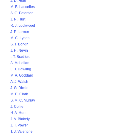
J. D. Hole
M. B. Lascelles
A. C. Peterson
J. N. Hurt
R. J. Lockwood
J. P. Larmer
M. C. Lynds
S. T. Borkin
J. H. Nevin
I. T. Bradford
A. McLellan
L. J. Dowling
M. A. Goddard
A. J. Walsh
J. G. Dickie
M. E. Clark
S. M. C. Murray
J. Collie
H. A. Hunt
J. A. Blakely
J. T. Power
T. J. Valentine