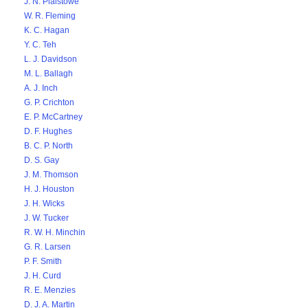
J. N. Plaistowe
W. R. Fleming
K. C. Hagan
Y. C. Teh
L. J. Davidson
M. L. Ballagh
A. J. Inch
G. P. Crichton
E. P. McCartney
D. F. Hughes
B. C. P. North
D. S. Gay
J. M. Thomson
H. J. Houston
J. H. Wicks
J. W. Tucker
R. W. H. Minchin
G. R. Larsen
P. F. Smith
J. H. Curd
R. E. Menzies
D. J. A. Martin