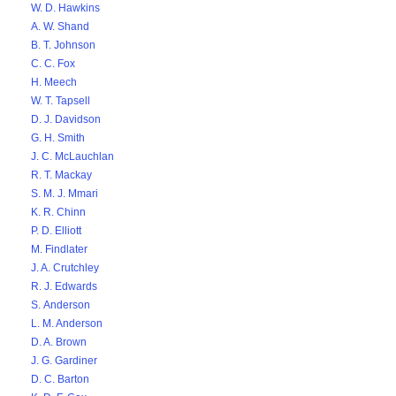
W. D. Hawkins
A. W. Shand
B. T. Johnson
C. C. Fox
H. Meech
W. T. Tapsell
D. J. Davidson
G. H. Smith
J. C. McLauchlan
R. T. Mackay
S. M. J. Mmari
K. R. Chinn
P. D. Elliott
M. Findlater
J. A. Crutchley
R. J. Edwards
S. Anderson
L. M. Anderson
D. A. Brown
J. G. Gardiner
D. C. Barton