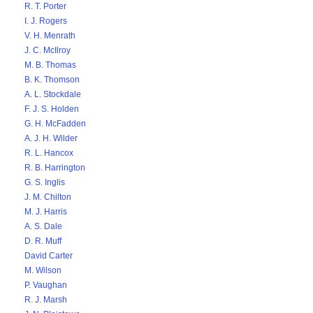
R. T. Porter
I. J. Rogers
V. H. Menrath
J. C. McIlroy
M. B. Thomas
B. K. Thomson
A. L. Stockdale
F. J. S. Holden
G. H. McFadden
A. J. H. Wilder
R. L. Hancox
R. B. Harrington
G. S. Inglis
J. M. Chilton
M. J. Harris
A. S. Dale
D. R. Muff
David Carter
M. Wilson
P. Vaughan
R. J. Marsh