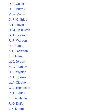
D. B. Cutler
D. L. Murray
M. W. Martin
C. R. C. Grigg
A. H. Hayman
D. M. O'Sullivan
D. J. Davison
R. R. Warden
R. F. Page
A. E. Jackman
J. B. Milne
W. J. Jordan
M. G. Bradley
H. D. Wynter
R. J. Diprose
W. A. Cleghorn
W. J. Thompson
R. J. Riddell
J. E. A. Martin
R. G. Duffy
J. K. Moore