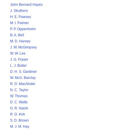
John Bernard Hayes
J. Struthers
H. E. Pawsey
M. I. Palmer
P. P. Oppenheim
B. A. Bell
M. D. Harvey
J. W. McGimpsey
W. W. Lee
J. G. Fraser
L. J. Butler
D. H. S. Gardiner
W. McG. Barclay
R. D. MacAlister
N. C. Taylor
W. Thomas
D. C. Watts
G. R. Naish
R. D. Kirk
S. D. Brown
M. J. M. Hay